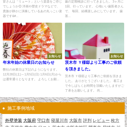
皆さんは「リュート」という楽器をご存じ
歯の定期検診に行ってきました。 3ヶ月に
でしょうか😊 洋画や歴史ドラマなどで、
1回、行っています。 心地いい歯医者さん
貴族が静かに演奏しているあの丸っこい楽
で、 毎回、結構楽しみにしています。 歯
器です&#...
茎...
お知らせ
お知らせ
年末年始の休業日のお知らせ
茨木市 Ｙ様邸より工事のご依頼
を頂きました。
弊社の休業日は下記のようになります。
12月28日(土)～1月5日(日) 1月6日(月)から
茨木市 Ｙ様邸より工事のご依頼を頂きま
は通常通りとなります。 よろしくお願...
した。 ありがとうございました。 着工ま
で今しばらくお時間を頂戴いたしますがご
了承をお願いします。 尚...
施工事例地域
外壁塗装
大阪府
守口市
寝屋川市
大阪市
評判
レビュー
枚方