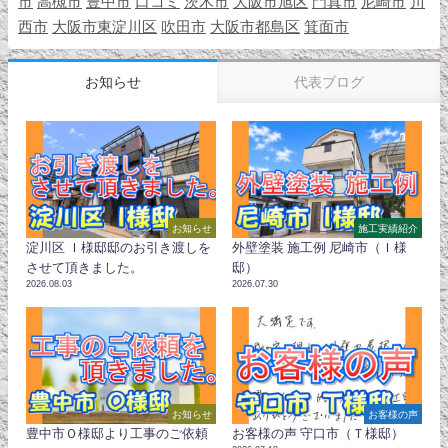
市
高槻市
豊中市
口コミ
茨木市
大阪市旭区
門真市
尼崎市
川
西市
大阪市東淀川区
吹田市
大阪市都島区
箕面市
お知らせ
代表ブログ
お知らせ
施工実績紹介
淀川区 Ｉ様邸邸のお引き渡しを
外壁塗装 施工例 尼崎市（Ｉ様
させて頂きました。
邸）
2026.08.03
2026.07.30
お知らせ
お客様の声
豊中市Ｏ様邸より工事のご依頼
お客様の声 守口市（Ｔ様邸）