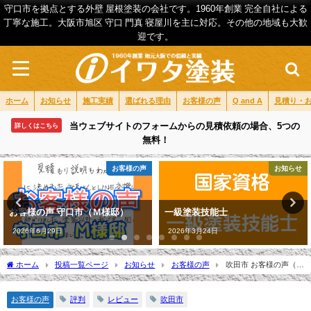
守口市を拠点とする外壁 屋根塗装の会社です。1960年創業 完全自社による
丁寧な施工。大阪市旭区 守口 門真 寝屋川を主に対応。その他の地域も大歓
迎です。
ホーム
お知らせ
施工実績
選ばれる理由
お客様の声
Q and A
見積り・
当ウェブサイトのフォームからの見積依頼の場合、5つの
詳しくはこちら
無料！
お客様の声
お知らせ
お客様の声 守口市（Ｍ様邸）
一級塗装技能士
2026年6月29日
2026年3月24日
ホーム
投稿一覧ページ
お知らせ
お客様の声
吹田市 お客様の声（Ｔ
様邸）
お客様の声
評判
レビュー
吹田市