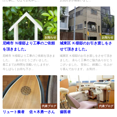
けた事に、心よりお礼申し...
お気付きが御座いまし...
お知らせ
お知らせ
尼崎市 Ｎ様邸より工事のご依頼
城東区 Ｋ様邸のお引き渡しをさ
を頂きました。
せて頂きました。
尼崎市 Ｎ様邸より工事のご依頼を頂きま
城東区 Ｋ様邸のお引き渡しをさせて頂き
した。 ありがとうございました。
ました。 永らく工事のご協力ありがとう
着工までお時間を頂戴いたしますが、
ございました。 安全に、綺麗に、仕上が
今しばらくお待ち下さ...
り喜んでおります。 お気付...
代表ブログ
代表ブログ
リュート奏者 佐々木勇一さん
歯医者