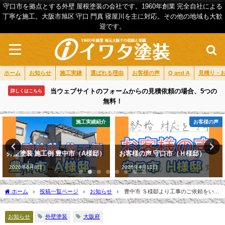
守口市を拠点とする外壁 屋根塗装の会社です。1960年創業 完全自社による
丁寧な施工。大阪市旭区 守口 門真 寝屋川を主に対応。その他の地域も大歓
迎です。
ホーム
お知らせ
施工実績
選ばれる理由
お客様の声
Q and A
見積り・
当ウェブサイトのフォームからの見積依頼の場合、5つの
詳しくはこちら
無料！
施工実績紹介
お客様の声
外壁塗装 施工例 豊中市（A様邸）
お客様の声 守口市（Ｈ様邸）
2026年6月8日
2026年4月11日
ホーム
投稿一覧ページ
お知らせ
豊中市 Ｓ様邸より工事のご依頼をいた
だきました。
お知らせ
外壁塗装
大阪府