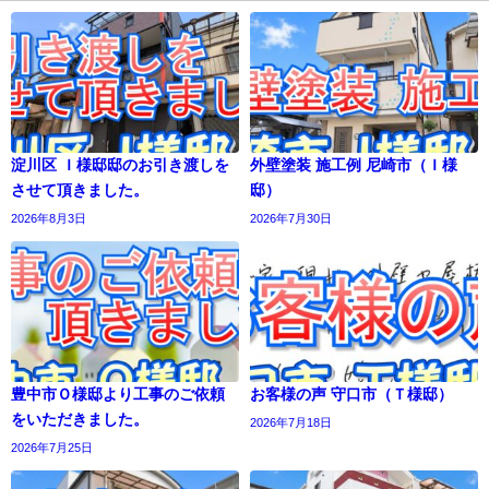
淀川区 Ｉ様邸邸のお引き渡しを
外壁塗装 施工例 尼崎市（Ｉ様
させて頂きました。
邸）
2026年8月3日
2026年7月30日
豊中市Ｏ様邸より工事のご依頼
お客様の声 守口市（Ｔ様邸）
をいただきました。
2026年7月18日
2026年7月25日