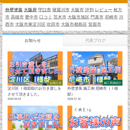
外壁塗装
大阪府
守口市
寝屋川市
大阪市
評判
レビュー
枚方
市
高槻市
豊中市
口コミ
茨木市
大阪市旭区
門真市
尼崎市
川
西市
大阪市東淀川区
吹田市
大阪市都島区
箕面市
お知らせ
代表ブログ
お知らせ
施工実績紹介
淀川区 Ｉ様邸邸のお引き渡しを
外壁塗装 施工例 尼崎市（Ｉ様
させて頂きました。
邸）
2026.08.03
2026.07.30