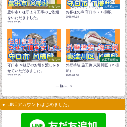
お知らせ
お客様の声
豊中市Ｏ様邸より工事のご依頼
お客様の声 守口市（Ｔ様邸）
2026.07.18
をいただきました。
2026.07.25
お知らせ
施工実績紹介
守口市 Ｍ様邸のお引き渡しをさ
外壁塗装 施工例 東淀川区（Ｋ様
せていただきました。
邸）
2026.07.15
2026.07.08
一覧へ
LINEアカウントはじめました。