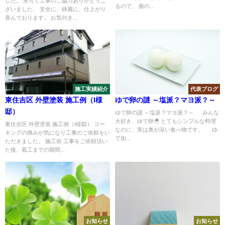
した。 永らく工事のご協力ありがとうご
るので、 曲の...
ざいました。 安全に、綺麗に、仕上がり
喜んでおります。 お気付き...
施工実績紹介
代表ブログ
東住吉区 外壁塗装 施工例（I様
ゆで卵の謎 ～塩派？マヨ派？～
邸）
ゆで卵の謎 ～塩派？マヨ派？～ みんな
大好き、ゆで卵🐣 とてもシンプルな料理
東住吉区 外壁塗装 施工例（I様邸） コー
なのに、実は奥が深い食べ物です。 ゆ
キングの痛みが気になり工事のご依頼をい
で加...
ただきました。 施工前 工事をご依頼頂い
た後、着工までの期間...
お知らせ
お知らせ