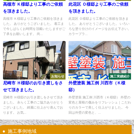
高槻市 Ｋ様邸より工事のご依頼
此花区 Ｏ様邸より工事のご依頼
を頂きました。
を頂きました。
高槻市 Ｋ様邸より工事のご依頼を頂きま
此花区 Ｏ様邸より工事のご依頼を頂きま
した。 ありがとうございました。 着工ま
した。 ありがとうございました。 いろい
で今しばらくお時間を頂戴いたしますがご
ろな塗り分けのイメージをお伝え下さい。
了承をお願いします。 尚...
カラープラ...
お知らせ
施工実績紹介
尼崎市 Ｈ様邸のお引き渡しをさ
外壁塗装 施工例 川西市（Ｋ様
せて頂きました。
邸）
尼崎市 Ｈ様邸のお引き渡しをさせて頂き
外壁塗装 施工例 川西市（Ｋ様邸） 外壁の
ました。 永らく工事のご協力ありがとう
変色と屋根の傷みをリフレッシュ｜こだわ
ございました。 綺麗に仕上がり喜んでお
りのカラーで美しく仕上がりました。 今
ります。 お気...
回は外壁の変色と、...
施工事例地域