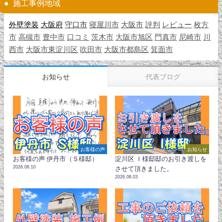
施工事例地域
外壁塗装
大阪府
守口市
寝屋川市
大阪市
評判
レビュー
枚方
市
高槻市
豊中市
口コミ
茨木市
大阪市旭区
門真市
尼崎市
川
西市
大阪市東淀川区
吹田市
大阪市都島区
箕面市
お知らせ
代表ブログ
お客様の声
お知らせ
お客様の声 伊丹市（Ｓ様邸）
淀川区 Ｉ様邸邸のお引き渡しを
2026.08.10
させて頂きました。
2026.08.03