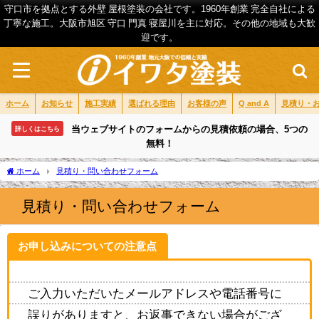
守口市を拠点とする外壁 屋根塗装の会社です。1960年創業 完全自社による
丁寧な施工。大阪市旭区 守口 門真 寝屋川を主に対応。その他の地域も大歓
迎です。
ホーム
お知らせ
施工実績
選ばれる理由
お客様の声
Q and A
見積り・
当ウェブサイトのフォームからの見積依頼の場合、5つの
詳しくはこちら
無料！
ホーム
見積り・問い合わせフォーム
見積り・問い合わせフォーム
お申し込みについての注意点
ご入力いただいたメールアドレスや電話番号に
誤りがありますと、お返事できない場合がござ