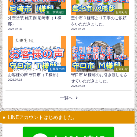
施工実績紹介
お知らせ
外壁塗装 施工例 尼崎市（Ｉ様
豊中市Ｏ様邸より工事のご依頼
邸）
をいただきました。
2026.07.30
2026.07.25
お客様の声
お知らせ
お客様の声 守口市（Ｔ様邸）
守口市 Ｍ様邸のお引き渡しをさ
2026.07.18
せていただきました。
2026.07.15
一覧へ
LINEアカウントはじめました。