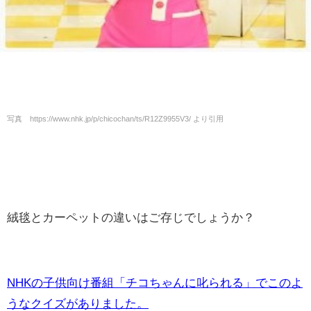
写真 https://www.nhk.jp/p/chicochan/ts/R12Z9955V3/ より引用
絨毯とカーペットの違いはご存じでしょうか？
NHKの子供向け番組「チコちゃんに叱られる」でこのよ
うなクイズがありました。