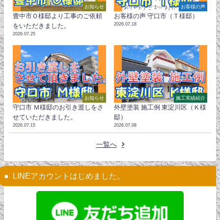
お知らせ
お客様の声
豊中市Ｏ様邸より工事のご依頼
お客様の声 守口市（Ｔ様邸）
2026.07.18
をいただきました。
2026.07.25
お知らせ
施工実績紹介
守口市 Ｍ様邸のお引き渡しをさ
外壁塗装 施工例 東淀川区（Ｋ様
せていただきました。
邸）
2026.07.15
2026.07.08
一覧へ
LINEアカウントはじめました。