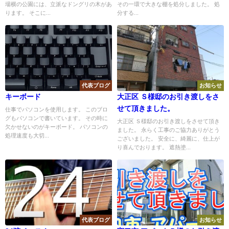
場横の公園には、立派なドングリの木があ
その一環で大きな棚を処分しました。 処
ります。 そこに...
分する...
代表ブログ
お知らせ
キーボード
大正区 Ｓ様邸のお引き渡しをさ
せて頂きました。
仕事でパソコンを使用します。 このブロ
グもパソコンで書いています。 その時に
大正区 Ｓ様邸のお引き渡しをさせて頂き
欠かせないのがキーボード。 パソコンの
ました。 永らく工事のご協力ありがとう
処理速度も大切...
ございました。 安全に、綺麗に、仕上が
り喜んでおります。 遮熱塗...
代表ブログ
お知らせ