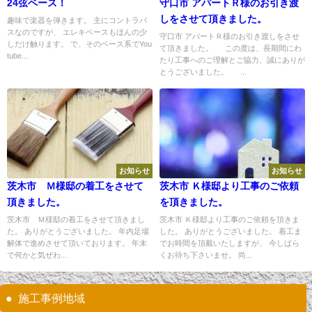
24弦ベース！
守口市 アパートＲ様のお引き渡
しをさせて頂きました。
趣味で楽器を弾きます。 主にコントラバ
スなのですが、 エレキベースもほんの少
守口市 アパートＲ様のお引き渡しをさせ
しだけ触ります。 で、そのベース系でYou
て頂きました。 この度は、長期間にわ
tube...
たり工事へのご理解とご協力、誠にありが
とうございました。 ...
お知らせ
お知らせ
茨木市 Ｍ様邸の着工をさせて
茨木市 Ｋ様邸より工事のご依頼
頂きました。
を頂きました。
茨木市 Ｍ様邸の着工をさせて頂きまし
茨木市 Ｋ様邸より工事のご依頼を頂きま
た。 ありがとうございました。 年内足場
した。 ありがとうございました。 着工ま
解体で進めさせて頂いております。 年末
でお時間を頂戴いたしますが、 今しばら
で何かと気ぜわ...
くお待ち下さいませ。 尚...
施工事例地域