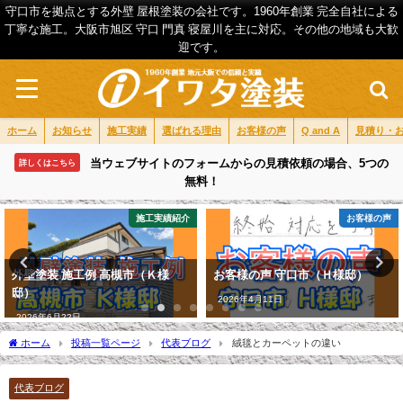
守口市を拠点とする外壁 屋根塗装の会社です。1960年創業 完全自社による
丁寧な施工。大阪市旭区 守口 門真 寝屋川を主に対応。その他の地域も大歓
迎です。
ホーム
お知らせ
施工実績
選ばれる理由
お客様の声
Q and A
見積り・
当ウェブサイトのフォームからの見積依頼の場合、5つの
詳しくはこちら
無料！
施工実績紹介
お客様の声
外壁塗装 施工例 高槻市（Ｋ様
お客様の声 守口市（Ｈ様邸）
邸）
2026年4月11日
2026年6月22日
ホーム
投稿一覧ページ
代表ブログ
絨毯とカーペットの違い
代表ブログ