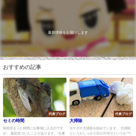
最新情報をお届けします
おすすめの記事
代表ブログ
代表ブログ
セミの時間
大掃除
毎朝決まった時間に仕事場に入るのです
ボチボチ大掃除を始めています。 大掃除
が、 最近気づいたことがあります。 仕事
というかしっかり目の片付けというか ^^;