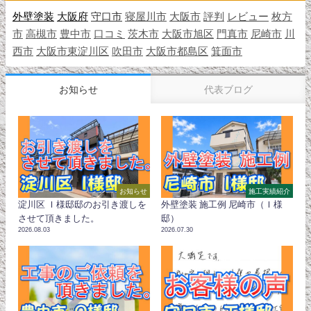
外壁塗装
大阪府
守口市
寝屋川市
大阪市
評判
レビュー
枚方
市
高槻市
豊中市
口コミ
茨木市
大阪市旭区
門真市
尼崎市
川
西市
大阪市東淀川区
吹田市
大阪市都島区
箕面市
お知らせ
代表ブログ
お知らせ
施工実績紹介
淀川区 Ｉ様邸邸のお引き渡しを
外壁塗装 施工例 尼崎市（Ｉ様
させて頂きました。
邸）
2026.08.03
2026.07.30