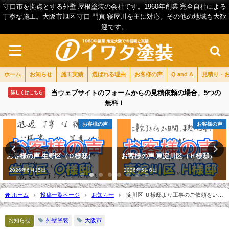
守口市を拠点とする外壁 屋根塗装の会社です。1960年創業 完全自社による
丁寧な施工。大阪市旭区 守口 門真 寝屋川を主に対応。その他の地域も大歓
迎です。
ホーム
お知らせ
施工実績
選ばれる理由
お客様の声
Q and A
見積り・
当ウェブサイトのフォームからの見積依頼の場合、5つの
詳しくはこちら
無料！
お客様の声
お客様の声
お客様の声 生野区（Ｏ様邸）
お客様の声 東淀川区（Ｈ様邸）
2026年6月15日
2026年5月6日
ホーム
投稿一覧ページ
お知らせ
淀川区 Ｕ様邸より工事のご依頼をいた
だきました。
お知らせ
外壁塗装
大阪市