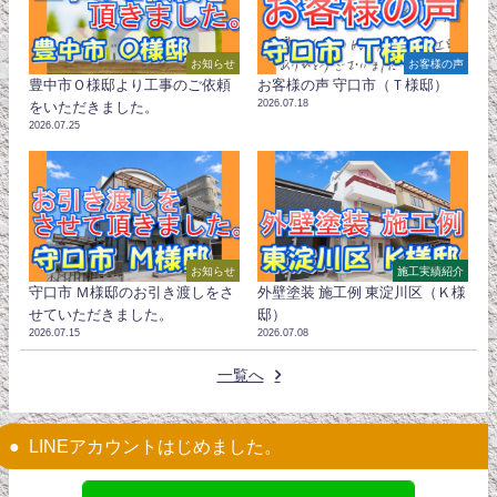
お知らせ
お客様の声
豊中市Ｏ様邸より工事のご依頼
お客様の声 守口市（Ｔ様邸）
2026.07.18
をいただきました。
2026.07.25
お知らせ
施工実績紹介
守口市 Ｍ様邸のお引き渡しをさ
外壁塗装 施工例 東淀川区（Ｋ様
せていただきました。
邸）
2026.07.15
2026.07.08
一覧へ
LINEアカウントはじめました。