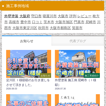
施工事例地域
外壁塗装
大阪府
守口市
寝屋川市
大阪市
評判
レビュー
枚方
市
高槻市
豊中市
口コミ
茨木市
大阪市旭区
門真市
尼崎市
川
西市
大阪市東淀川区
吹田市
大阪市都島区
箕面市
お知らせ
代表ブログ
お知らせ
施工実績紹介
淀川区 Ｉ様邸邸のお引き渡しを
外壁塗装 施工例 尼崎市（Ｉ様
させて頂きました。
邸）
2026.08.03
2026.07.30