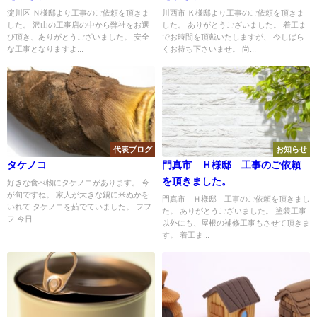
淀川区 Ｎ様邸より工事のご依頼を頂きま
川西市 Ｋ様邸より工事のご依頼を頂きま
した。 沢山の工事店の中から弊社をお選
した。 ありがとうございました。 着工ま
び頂き、ありがとうございました。 安全
でお時間を頂戴いたしますが、 今しばら
な工事となりますよ...
くお待ち下さいませ。 尚...
代表ブログ
お知らせ
タケノコ
門真市 Ｈ様邸 工事のご依頼
を頂きました。
好きな食べ物にタケノコがあります。 今
が旬ですね。 家人が大きな鍋に米ぬかを
門真市 Ｈ様邸 工事のご依頼を頂きまし
いれて タケノコを茹でていました。 フフ
た。 ありがとうございました。 塗装工事
フ 今日...
以外にも、屋根の補修工事もさせて頂きま
す。 着工ま...