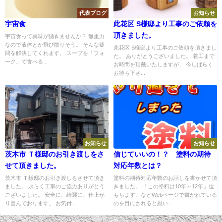
代表ブログ
お知らせ
宇宙食
此花区 S様邸より工事のご依頼を
頂きました。
宇宙食って興味が湧きませんか？ 無重力
なので液体とか飛び散りそう。 そんな疑
此花区 S様邸より工事のご依頼を頂きまし
問を解決してくれます。 スープを「フォ
た。 ありがとうございました。 着工まで
ーク」で食べる...
お時間を頂戴いたしますが、 今しばらく
お待ち下さ...
お知らせ
お知らせ
茨木市 Ｔ様邸のお引き渡しをさ
信じていいの！？ 塗料の期待
せて頂きました。
対応年数とは？
茨木市 Ｔ様邸のお引き渡しをさせて頂き
塗料の期待対応年数のお話しを書かせて頂
ました。 永らく工事のご協力ありがとう
きました。 「この塗料は10年～12年」位
ございました。 安全に、綺麗に、仕上が
もちます、などWebページで書かれている
り喜んでおります。 お気付...
のを目にされると思い...