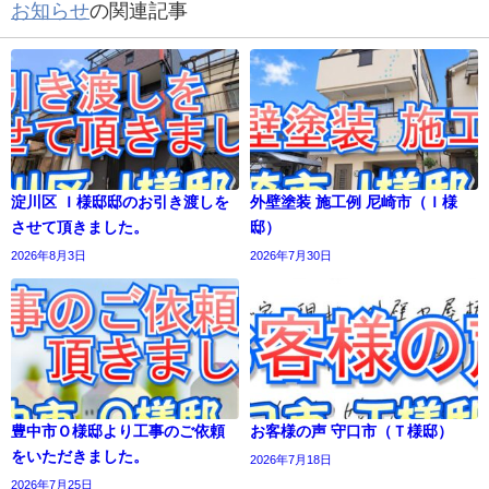
お知らせ
の関連記事
淀川区 Ｉ様邸邸のお引き渡しを
外壁塗装 施工例 尼崎市（Ｉ様
させて頂きました。
邸）
2026年8月3日
2026年7月30日
豊中市Ｏ様邸より工事のご依頼
お客様の声 守口市（Ｔ様邸）
をいただきました。
2026年7月18日
2026年7月25日