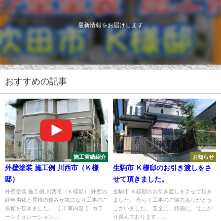
最新情報をお届けします
おすすめの記事
施工実績紹介
お知らせ
外壁塗装 施工例 川西市（Ｋ様
生駒市 Ｋ様邸のお引き渡しをさ
邸）
せて頂きました。
外壁塗装 施工例 川西市（Ｋ様邸） 外壁の
生駒市 Ｋ様邸のお引き渡しをさせて頂き
経年劣化と屋根の傷みが気になり工事のご
ました。 永らく工事のご協力ありがとう
依頼を頂きました。 【 工事内容 】 カラ
ございました。 安全に、綺麗に、仕上が
ーシミュレーション...
り喜んでおります。...