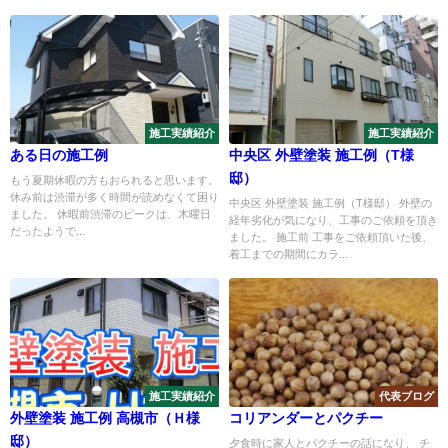
施工実績紹介
施工実績紹介
ある日の施工例
中央区 外壁塗装 施工例（T様
邸）
もう夏期休暇の方もおられると思います。
休み前は渋滞が多く時間が読めなくて困り
中央区 外壁塗装 施工例（T様邸） 外壁の
ました。 休暇前渋滞のピークは、木曜日
経年劣化が気になり、工事のご依頼を頂き
だったようで...
ました。 施工前 工事をご依頼頂いた後、
着工までの期間にカラ...
施工実績紹介
代表ブログ
外壁塗装 施工例 高槻市（Ｈ様
コリアンダーとパクチー
邸）
夕食時に家人とパクチーの話になり、 チ