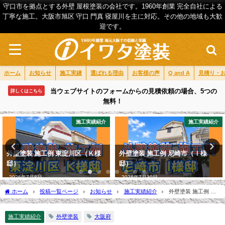
守口市を拠点とする外壁 屋根塗装の会社です。1960年創業 完全自社による
丁寧な施工。大阪市旭区 守口 門真 寝屋川を主に対応。その他の地域も大歓
迎です。
ホーム
お知らせ
施工実績
選ばれる理由
お客様の声
Q and A
見積り・
当ウェブサイトのフォームからの見積依頼の場合、5つの
詳しくはこちら
無料！
施工実績紹介
施工実績紹介
例 東淀川区（Ｋ様
外壁塗装 施工例 尼崎市（Ｉ様
お客様の声 守
邸）
2026年6月29日
2026年7月30日
ホーム
投稿一覧ページ
お知らせ
施工実績紹介
外壁塗装 施工例 吹
田市（Ｋ様邸）
施工実績紹介
外壁塗装
大阪府