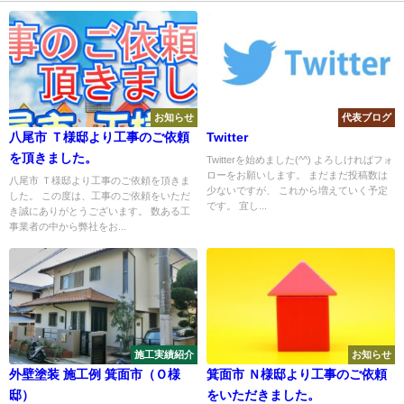
お知らせ
代表ブログ
八尾市 Ｔ様邸より工事のご依頼
Twitter
を頂きました。
Twitterを始めました(^^) よろしければフォ
ローをお願いします。 まだまだ投稿数は
八尾市 Ｔ様邸より工事のご依頼を頂きま
少ないですが、 これから増えていく予定
した。 この度は、工事のご依頼をいただ
です。 宜し...
き誠にありがとうございます。 数ある工
事業者の中から弊社をお...
施工実績紹介
お知らせ
外壁塗装 施工例 箕面市（Ｏ様
箕面市 Ｎ様邸より工事のご依頼
邸）
をいただきました。