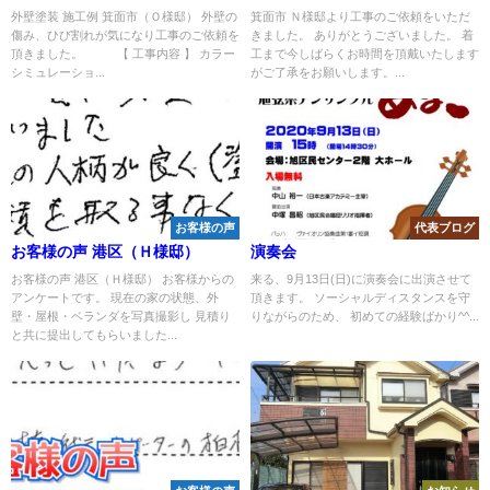
外壁塗装 施工例 箕面市（Ｏ様邸） 外壁の
箕面市 Ｎ様邸より工事のご依頼をいただ
傷み、ひび割れが気になり工事のご依頼を
きました。 ありがとうございました。 着
頂きました。 【 工事内容 】 カラー
工まで今しばらくお時間を頂戴いたします
シミュレーショ...
がご了承をお願いします。...
お客様の声
代表ブログ
お客様の声 港区（Ｈ様邸）
演奏会
お客様の声 港区（Ｈ様邸） お客様からの
来る、9月13日(日)に演奏会に出演させて
アンケートです。 現在の家の状態、外
頂きます。 ソーシャルディスタンスを守
壁・屋根・ベランダを写真撮影し 見積り
りながらのため、 初めての経験ばかり^^...
と共に提出してもらいました...