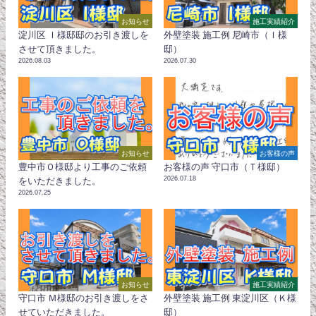
お知らせ
施工実績紹介
淀川区 Ｉ様邸邸のお引き渡しを
外壁塗装 施工例 尼崎市（Ｉ様
させて頂きました。
邸）
2026.08.03
2026.07.30
お知らせ
お客様の声
豊中市Ｏ様邸より工事のご依頼
お客様の声 守口市（Ｔ様邸）
2026.07.18
をいただきました。
2026.07.25
お知らせ
施工実績紹介
守口市 Ｍ様邸のお引き渡しをさ
外壁塗装 施工例 東淀川区（Ｋ様
せていただきました。
邸）