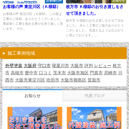
お客様の声
お知らせ
お客様の声 東淀川区（Ｋ様邸）
枚方市 Ｋ様邸のお引き渡しをさ
せて頂きました。
お客様の声 東淀川区（Ｋ様邸） この度は
工事のご依頼、ありがとうございました。
枚方市 Ｋ様邸のお引き渡しをさせて頂き
事故無く工事を進める事が出来て嬉しく思
ました。 永らく工事のご協力ありがとう
います。 その...
ございました。 見違えるような仕上がり
に喜んでおります。 ...
施工事例地域
外壁塗装
大阪府
守口市
寝屋川市
大阪市
評判
レビュー
枚方
市
高槻市
豊中市
口コミ
茨木市
大阪市旭区
門真市
尼崎市
川
西市
大阪市東淀川区
吹田市
大阪市都島区
箕面市
お知らせ
代表ブログ