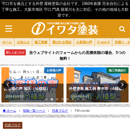
守口市を拠点とする外壁 屋根塗装の会社です。1960年創業 完全自社による
丁寧な施工。大阪市旭区 守口 門真 寝屋川を主に対応。その他の地域も大歓
迎です。
ホーム
お知らせ
施工実績
選ばれる理由
お客様の声
Q and A
見積り・
当ウェブサイトのフォームからの見積依頼の場合、5つの
詳しくはこちら
無料！
お客様の声
施工実績紹介
お客様の声 旭区（Ｍ様邸）
外壁塗装 施工例 豊中市（A様邸）
2026年6月2日
2026年6月8日
ホーム
投稿一覧ページ
代表ブログ
FM cocolo
代表ブログ