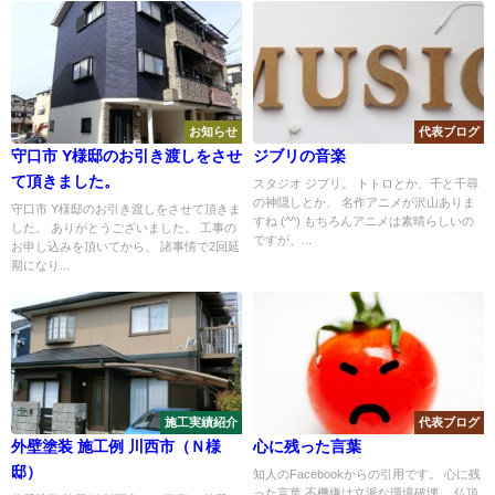
お知らせ
代表ブログ
守口市 Y様邸のお引き渡しをさせ
ジブリの音楽
て頂きました。
スタジオ ジブリ。 トトロとか、千と千尋
の神隠しとか、 名作アニメが沢山ありま
守口市 Y様邸のお引き渡しをさせて頂きま
すね (^^) もちろんアニメは素晴らしいの
した。 ありがとうございました。 工事の
ですが、...
お申し込みを頂いてから、 諸事情で2回延
期になり...
施工実績紹介
代表ブログ
外壁塗装 施工例 川西市（Ｎ様
心に残った言葉
邸）
知人のFacebookからの引用です。 心に残
った言葉 不機嫌は立派な環境破壊。 仏頂