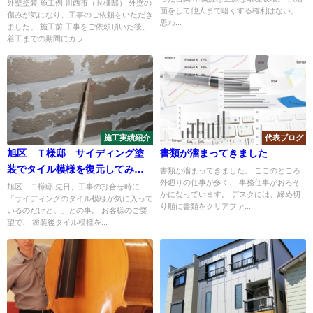
外壁塗装 施工例 川西市（Ｎ様邸） 外壁の
面をして他人まで暗くする権利はない。
傷みが気になり、工事のご依頼をいただき
思わ...
ました。 施工前 工事をご依頼頂いた後、
着工までの期間にカラ...
施工実績紹介
代表ブログ
旭区 Ｔ様邸 サイディング塗
書類が溜まってきました
装でタイル模様を復元してみま
書類が溜まってきました。 ここのところ
外廻りの仕事が多く、 事務仕事がおろそ
した。
旭区 Ｔ様邸 先日、工事の打合せ時に
かになっています。 デスクには、締め切
「サイディングのタイル模様が気に入って
り順に書類をクリアファ...
いるのだけど。」との事。 お客様のご要
望で、 塗装後タイル模様を...