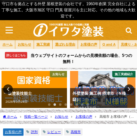
守口市を拠点とする外壁 屋根塗装の会社です。1960年創業 完全自社による
丁寧な施工。大阪市旭区 守口 門真 寝屋川を主に対応。その他の地域も大歓
迎です。
ホーム
お知らせ
施工実績
選ばれる理由
お客様の声
Q and A
見積り・
当ウェブサイトのフォームからの見積依頼の場合、5つの
詳しくはこちら
無料！
お知らせ
施工実績紹介
一級塗装技能士
外壁塗装 施工例 摂津市（Ｎ様
邸）
2026年3月24日
2026年4月21日
ホーム
投稿一覧ページ
お知らせ
お客様の声
高槻市 お客様の声（Ｓ
様邸）
お客様の声
評判
レビュー
高槻市