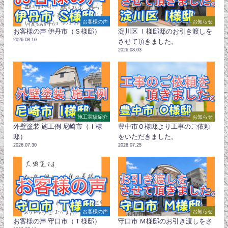
お客様の声
お知らせ
お客様の声 伊丹市（Ｓ様邸）
淀川区 Ｉ様邸邸のお引き渡しを
2026.08.10
させて頂きました。
2026.08.03
施工実績紹介
お知らせ
外壁塗装 施工例 尼崎市（Ｉ様
豊中市Ｏ様邸より工事のご依頼
邸）
をいただきました。
2026.07.30
2026.07.25
お客様の声
お知らせ
お客様の声 守口市（Ｔ様邸）
守口市 Ｍ様邸のお引き渡しをさ