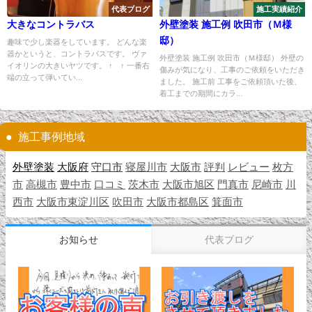
代表ブログ
施工実績紹介
大きなコントラバス
外壁塗装 施工例 吹田市（Ｍ様
邸）
趣味で少し楽器をしています。 どんな楽
器かというと、コントラバスです。 ヴァ
外壁塗装 施工例 吹田市（Ｍ様邸） 外壁の
イオリンの大きいヤツです。 ↑ ↑ 一番右
傷みが気になり、工事のご依頼をいただき
端の立って弾いてい...
ました。 施工前 工事をご依頼頂いた後、
着工までの期間にカラ...
施工事例地域
外壁塗装
大阪府
守口市
寝屋川市
大阪市
評判
レビュー
枚方
市
高槻市
豊中市
口コミ
茨木市
大阪市旭区
門真市
尼崎市
川
西市
大阪市東淀川区
吹田市
大阪市都島区
箕面市
お知らせ
代表ブログ