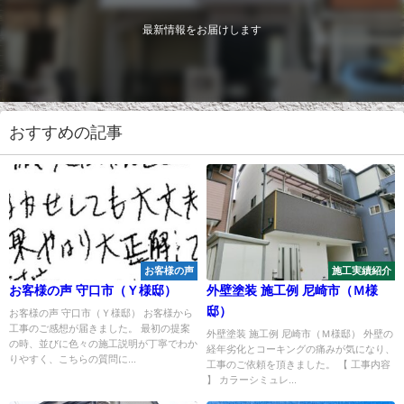
最新情報をお届けします
おすすめの記事
お客様の声
施工実績紹介
お客様の声 守口市（Ｙ様邸）
外壁塗装 施工例 尼崎市（Ｍ様
邸）
お客様の声 守口市（Ｙ様邸） お客様から
工事のご感想が届きました。 最初の提案
外壁塗装 施工例 尼崎市（Ｍ様邸） 外壁の
の時、並びに色々の施工説明が丁寧でわか
経年劣化とコーキングの痛みが気になり、
りやすく、こちらの質問に...
工事のご依頼を頂きました。 【 工事内容
】 カラーシミュレ...