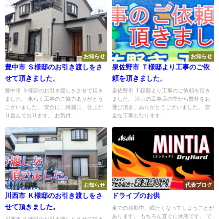
お知らせ
お知らせ
豊中市 Ｓ様邸のお引き渡しをさ
泉佐野市 Ｔ様邸より工事のご依
せて頂きました。
頼を頂きました。
豊中市 Ｓ様邸のお引き渡しをさせて頂き
泉佐野市 Ｔ様邸より工事のご依頼を頂き
ました。 永らく工事のご協力ありがとう
ました。 沢山の工事店の中から弊社をお
ございました。 安全に、綺麗に、仕上が
選び頂き、ありがとうございました。 安
り喜んでおります。 お気付...
全な工事となります...
お知らせ
代表ブログ
川西市 Ｋ様邸のお引き渡しをさ
ドライブのお供
せて頂きました。
車での移動中、眠たくなってしまうことが
あります。 もちろん直ぐに休憩です。 で