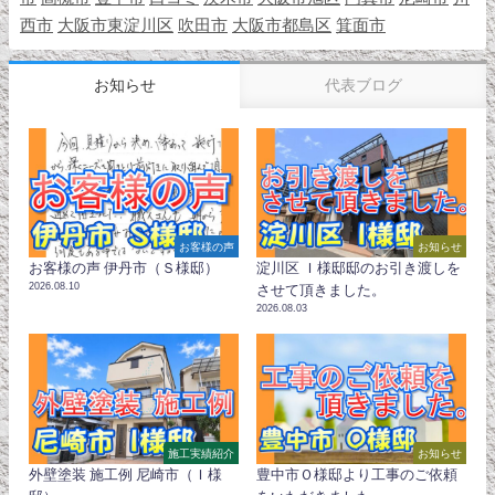
西市
大阪市東淀川区
吹田市
大阪市都島区
箕面市
お知らせ
代表ブログ
お客様の声
お知らせ
お客様の声 伊丹市（Ｓ様邸）
淀川区 Ｉ様邸邸のお引き渡しを
2026.08.10
させて頂きました。
2026.08.03
施工実績紹介
お知らせ
外壁塗装 施工例 尼崎市（Ｉ様
豊中市Ｏ様邸より工事のご依頼