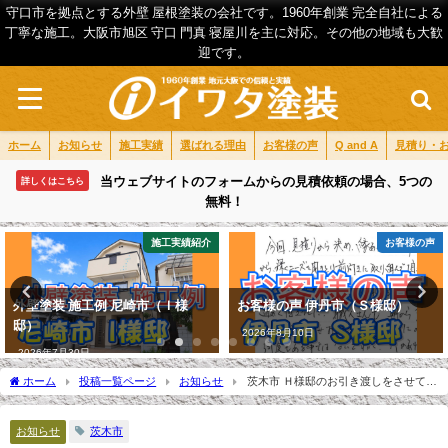
守口市を拠点とする外壁 屋根塗装の会社です。1960年創業 完全自社による
丁寧な施工。大阪市旭区 守口 門真 寝屋川を主に対応。その他の地域も大歓
迎です。
ホーム
お知らせ
施工実績
選ばれる理由
お客様の声
Q and A
見積り・
当ウェブサイトのフォームからの見積依頼の場合、5つの
詳しくはこちら
無料！
施工実績紹介
お客様の声
外壁塗装 施工例 尼崎市（Ｉ様
お客様の声 伊丹市（Ｓ様邸）
邸）
2026年8月10日
2026年7月30日
ホーム
投稿一覧ページ
お知らせ
茨木市 Ｈ様邸のお引き渡しをさせて頂
きました。
お知らせ
茨木市