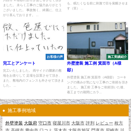
川西市 Ｋ様邸のお引き渡しをさせて頂き
も、眠たくなる前に刺激で目を覚醒させま
ました。 永らく工事のご協力ありがとう
す（笑） ...
ございました。 事故無く、綺麗に、仕上
がり喜んでおります。 ...
お客様の声
施工実績紹介
完工とアンケート
外壁塗装 施工例 箕面市（A様
邸）
完工いたしました。 両サイドの隣家の敷
地をお借りして 足場を設置させて頂き、
外壁塗装 施工例 箕面市（A様邸） コーキ
また、敷地内のフェンスも外させて頂きま
ングの痛みが気になり工事のご依頼を頂き
した。 ...
ました。 施工前 工事をご依頼頂いた後、
着工までの期間にカラ...
施工事例地域
外壁塗装
大阪府
守口市
寝屋川市
大阪市
評判
レビュー
枚方
市
高槻市
豊中市
口コミ
茨木市
大阪市旭区
門真市
尼崎市
川