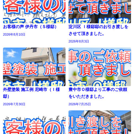
お客様の声 伊丹市（Ｓ様邸）
淀川区 Ｉ様邸邸のお引き渡しを
させて頂きました。
2026年8月10日
2026年8月3日
外壁塗装 施工例 尼崎市（Ｉ様
豊中市Ｏ様邸より工事のご依頼
邸）
をいただきました。
2026年7月30日
2026年7月25日