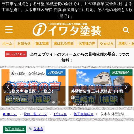
守口市を拠点とする外壁 屋根塗装の会社です。1960年創業 完全自社による
丁寧な施工。大阪市旭区 守口 門真 寝屋川を主に対応。その他の地域も大歓
迎です。
ホーム
お知らせ
施工実績
選ばれる理由
お客様の声
Q and A
見積り・
当ウェブサイトのフォームからの見積依頼の場合、5つの
詳しくはこちら
無料！
施工実績紹介
施工実績紹介
外壁塗装 施工例 尼崎市（Ｉ様
外壁塗装 施工例 東淀川区（Ｋ様
邸）
邸）
2026年7月30日
2026年7月8日
ホーム
投稿一覧ページ
お知らせ
施工実績紹介
茨木市 外壁塗装 施
工例（Ｓ様邸）
施工実績紹介
茨木市