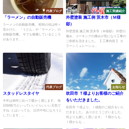
代表ブログ
施工実績紹介
「ラーメン」の自動販売機
外壁塗装 施工例 茨木市（Ｍ様
邸）
ラーメンの自動販売機。 昭和の頃は時々
見かけた、 「うどん」や「ラーメン」の
外壁塗装 施工例 茨木市（Ｍ様邸） 外壁の
自動販売機。 今でも稼働しているところ
傷み、コーキングの痛みが気になり工事の
があります。...
ご依頼を頂きました。 【 工事内容 】 カ
ラーシミュレーショ...
代表ブログ
お知らせ
スタッドレスタイヤ
吹田市 Ｔ様よりお客様のご紹介
をいただきました。
今年は例年に比べて暖かく感じます。 毎
日快晴(?)といっていいぐらいいい天気で
吹田市 Ｔ様より、Ｉ様邸のご紹介をいた
すね とはいっても、12月中旬になろうと
だきました。 ありがとうございました。
しています。...
何よりも嬉しく思います。 Ｔ様からも、
Ｉ様からも ...