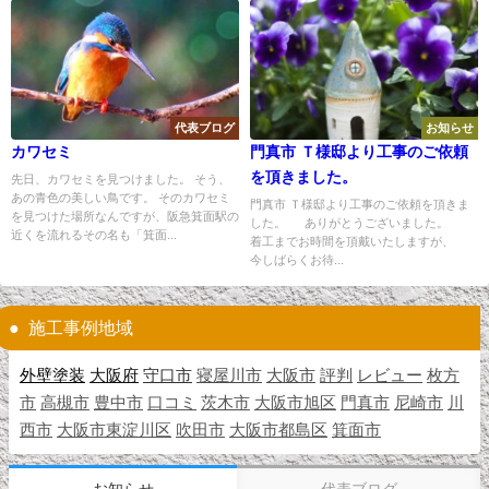
代表ブログ
お知らせ
カワセミ
門真市 Ｔ様邸より工事のご依頼
を頂きました。
先日、カワセミを見つけました。 そう、
あの青色の美しい鳥です。 そのカワセミ
門真市 Ｔ様邸より工事のご依頼を頂きま
を見つけた場所なんですが、阪急箕面駅の
した。 ありがとうございました。
近くを流れるその名も「箕面...
着工までお時間を頂戴いたしますが、
今しばらくお待...
施工事例地域
外壁塗装
大阪府
守口市
寝屋川市
大阪市
評判
レビュー
枚方
市
高槻市
豊中市
口コミ
茨木市
大阪市旭区
門真市
尼崎市
川
西市
大阪市東淀川区
吹田市
大阪市都島区
箕面市