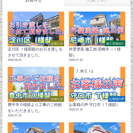
お知らせ
代表ブログ
お知らせ
施工実績紹介
淀川区 Ｉ様邸邸のお引き渡しを
外壁塗装 施工例 尼崎市（Ｉ様
させて頂きました。
邸）
2026.08.03
2026.07.30
お知らせ
お客様の声
豊中市Ｏ様邸より工事のご依頼
お客様の声 守口市（Ｔ様邸）
2026.07.18
をいただきました。
2026.07.25