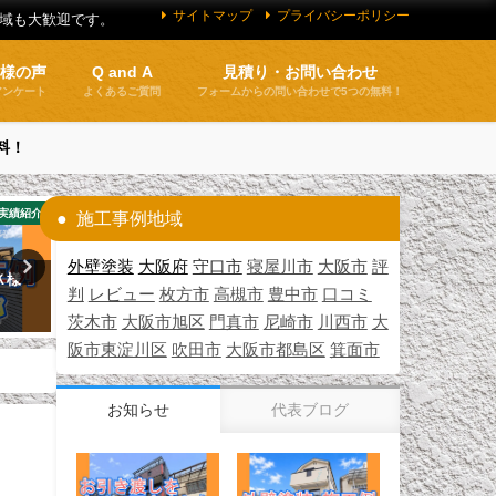
サイトマップ
プライバシーポリシー
地域も大歓迎です。
客様の声
Q and A
見積り・お問い合わせ
アンケート
よくあるご質問
フォームからの問い合わせで5つの無料！
料！
実績紹介
お客様の声
お
施工事例地域
外壁塗装
大阪府
守口市
寝屋川市
大阪市
評
Ｋ様
お客様の声 守口市（Ｍ様邸）
お客様の声 生野区（Ｏ様邸
判
レビュー
枚方市
高槻市
豊中市
口コミ
2026年6月29日
2026年6月15日
茨木市
大阪市旭区
門真市
尼崎市
川西市
大
阪市東淀川区
吹田市
大阪市都島区
箕面市
お知らせ
代表ブログ