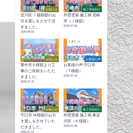
お知らせ
施工実績紹介
淀川区 Ｉ様邸邸のお
外壁塗装 施工例 尼崎
引き渡しをさせて頂
市（Ｉ様邸）
2026.07.30
きました。
2026.08.03
お知らせ
お客様の声
豊中市Ｏ様邸より工
お客様の声 守口市
事のご依頼をいただ
（Ｔ様邸）
2026.07.18
きました。
2026.07.25
お知らせ
施工実績紹介
守口市 Ｍ様邸のお引
外壁塗装 施工例 東淀
き渡しをさせていた
川区（Ｋ様邸）
2026.07.08
だきました。
2026.07.15