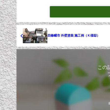
四條畷市 外壁塗装 施工例（Ｋ様邸）
この