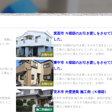
箕面市 Ｎ様邸のお引き渡しをさせて
した。
。 実際に
のいい日」
箕面市 Ｎ様邸のお引き渡しをさせて頂きました
く工事のご協力ありがとうございました。 見
うな仕上がりに喜んでおります。 お気付...
お知らせ
豊中市 Ａ様邸のお引き渡しをさせて
した。
傷みが気にな
 工事をご
豊中市 Ａ様邸のお引き渡しをさせて頂きました
く工事のご協力ありがとうございました。 見
うな仕上がりに喜んでおります。 お気付...
お知らせ
茨木市 外壁塗装 施工例（Ｋ様邸）
外壁塗装・
茨木市 外壁塗装 施工例（Ｋ様邸） 前回の塗装
がとうご
10年以上たち、 そろそろ痛みが気になってき
工事のご依頼を頂きま...
施工実績紹介