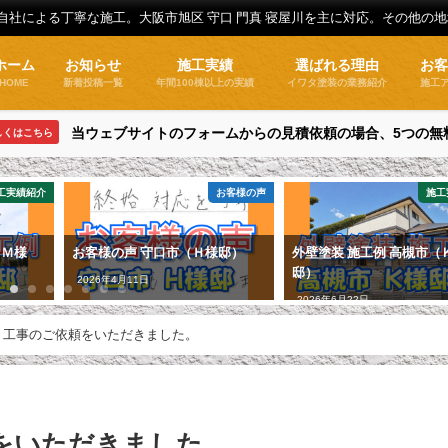
全自社による丁寧な施工。大阪市旭区 守口 門真 寝屋川を主に対応。その他の
ホーム
お知らせ
施工実績
選ばれる理由
お
HOME
新着投稿一覧
年間100棟以上の実績
イワタ塗装の業務紹介
施工
当ウェブサイトのフォームからの見積依頼の場合、5つの無
しくはこちら
工実績紹介
お客様の声
施工
（Ｍ様
お客様の声 守口市（Ｈ様邸）
外壁塗装 施工例 高槻市（
邸）
2026年4月11日
2026年6月22日
り工事のご依頼をいただきました。
をいただきました。