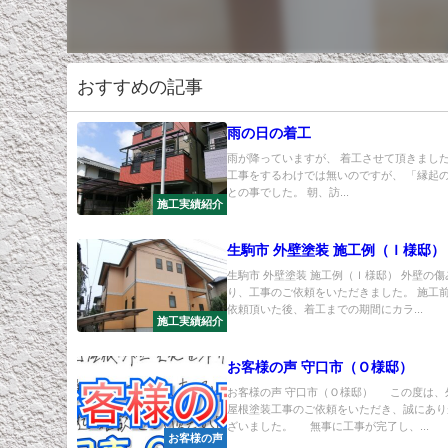
おすすめの記事
雨の日の着工
雨が降っていますが、 着工させて頂きました
工事をするわけでは無いのですが、 「縁起
との事でした。 朝、訪...
施工実績紹介
生駒市 外壁塗装 施工例（Ｉ様邸）
生駒市 外壁塗装 施工例（Ｉ様邸） 外壁の
り、工事のご依頼をいただきました。 施工前
依頼頂いた後、着工までの期間にカラ...
施工実績紹介
お客様の声 守口市（Ｏ様邸）
お客様の声 守口市（Ｏ様邸） この度は、
屋根塗装工事のご依頼をいただき、誠にあり
ざいました。 無事に工事が完了し、...
お客様の声