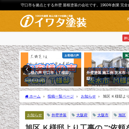
守口市を拠点とする外壁 屋根塗装の会社です。1960年創業 完
詳
お客様の声
お客様の声
施
Ｈ様邸）
お客様の声 守口市（Ｔ様邸）
外壁塗装 施工例 茨木市
邸）
2026年7月18日
2026年4月29日
ホーム
投稿一覧ページ
お知らせ
旭区 Ｋ様邸よ
お知らせ
外壁塗装
大阪府
大阪市
旭区
旭区 Ｋ様邸より工事のご依頼