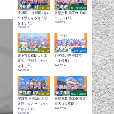
お知らせ
施工実績紹介
淀川区 Ｉ様邸邸のお
外壁塗装 施工例 尼崎
引き渡しをさせて頂
市（Ｉ様邸）
2026.07.30
きました。
2026.08.03
お知らせ
お客様の声
豊中市Ｏ様邸より工
お客様の声 守口市
事のご依頼をいただ
（Ｔ様邸）
2026.07.18
きました。
2026.07.25
お知らせ
施工実績紹介
守口市 Ｍ様邸のお引
外壁塗装 施工例 東淀
き渡しをさせていた
川区（Ｋ様邸）
2026.07.08
だきました。
2026.07.15