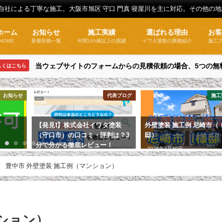
全自社による丁寧な施工。大阪市旭区 守口 門真 寝屋川を主に対応。その他の
ホーム
お知らせ
施工実績
選ばれる理由
お
HOME
新着投稿一覧
年間100棟以上の実績
イワタ塗装の業務紹介
施工
当ウェブサイトのフォームからの見積依頼の場合、5つの無
しくはこちら
お知らせ
代表ブログ
施工
【発見❗】株式会社イワタ塗装
外壁塗装 施工例 尼崎市（
（守口市）の口コミ・評判は？3
邸）
分で分かる徹底レビュー！
2026年7月30日
2026年4月22日
豊中市 外壁塗装 施工例（マンション）
ンション）