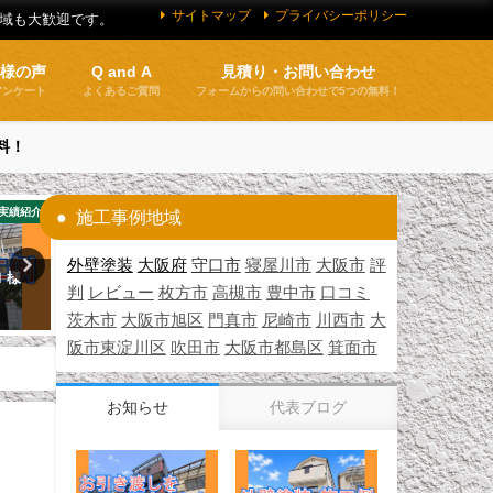
サイトマップ
プライバシーポリシー
地域も大歓迎です。
客様の声
Q and A
見積り・お問い合わせ
アンケート
よくあるご質問
フォームからの問い合わせで5つの無料！
料！
実績紹介
お客様の声
施工
施工事例地域
外壁塗装
大阪府
守口市
寝屋川市
大阪市
評
Ｉ様
お客様の声 東淀川区（Ｈ様邸）
外壁塗装 施工例 守口市（Ｉ
判
レビュー
枚方市
高槻市
豊中市
口コミ
邸）
2026年5月6日
茨木市
大阪市旭区
門真市
尼崎市
川西市
大
2026年3月22日
阪市東淀川区
吹田市
大阪市都島区
箕面市
お知らせ
代表ブログ