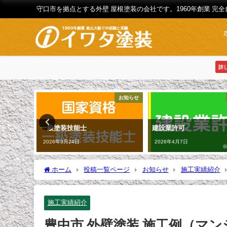
守口市を拠点とする外壁 屋根塗装の会社です。1960年創業 完
詳
施工実績紹介
お知らせ
川区（Ｙ様
一級塗装技能士
建設業許可
2026年3月24日
2026年4月7日
ホーム
投稿一覧ページ
お知らせ
施工実績紹介
施工実績紹介
豊中市 外壁塗装 施工例（マ