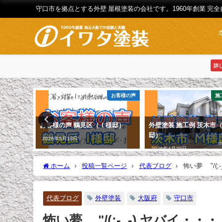
守口市を拠点とする外壁 屋根塗装の会社です。1960年創業 完
詳
お客様の声
お客様の声
施
様邸）
お客様の声 鶴見区（Ｉ様邸）
外壁塗装 施工例 茨木市
邸）
2026年5月18日
2026年4月29日
ホーム
投稿一覧ページ
代表ブログ
怖い夢 "/(;
代表ブログ
外壁塗装
大阪府
守口市
怖い夢 "/(;-_-) ヤバイ・・・