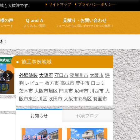
サイトマップ
プライバシーポリシー
地域も大歓迎です。
客様の声
Q and A
見積り・お問い合わせ
アンケート
よくあるご質問
フォームからの問い合わせで5つの無料！
料！
実績紹介
お知らせ
施工事例地域
外壁塗装
大阪府
守口市
寝屋川市
大阪市
評
（Ｋ様
外壁塗装の助成金（3月30日更
建設業許可
判
レビュー
枚方市
高槻市
豊中市
口コミ
新）
2026年4月7日
茨木市
大阪市旭区
門真市
尼崎市
川西市
大
2026年3月30日
阪市東淀川区
吹田市
大阪市都島区
箕面市
お知らせ
代表ブログ