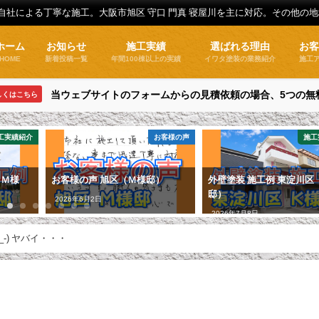
全自社による丁寧な施工。大阪市旭区 守口 門真 寝屋川を主に対応。その他の
ホーム
お知らせ
施工実績
選ばれる理由
お
HOME
新着投稿一覧
年間100棟以上の実績
イワタ塗装の業務紹介
施工
当ウェブサイトのフォームからの見積依頼の場合、5つの無
しくはこちら
工実績紹介
お客様の声
施工
（Ｍ様
お客様の声 旭区（Ｍ様邸）
外壁塗装 施工例 東淀川区
邸）
2026年6月2日
2026年7月8日
-_-) ヤバイ・・・