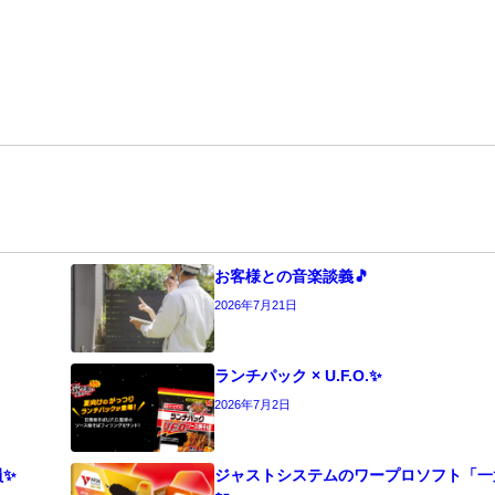
お客様との音楽談義🎵
2026年7月21日
ランチパック × U.F.O.✨
2026年7月2日
員✨
ジャストシステムのワープロソフト「一