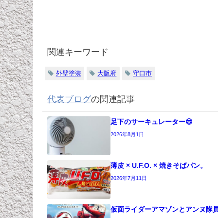
関連キーワード
外壁塗装
大阪府
守口市
代表ブログ
の関連記事
足下のサーキュレーター😎
2026年8月1日
薄皮 × U.F.O. × 焼きそばパン。
2026年7月11日
仮面ライダーアマゾンとアンヌ隊