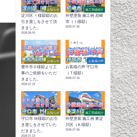
お知らせ
施工実績紹介
淀川区 Ｉ様邸邸のお
外壁塗装 施工例 尼崎
引き渡しをさせて頂
市（Ｉ様邸）
2026.07.30
きました。
2026.08.03
お知らせ
お客様の声
豊中市Ｏ様邸より工
お客様の声 守口市
事のご依頼をいただ
（Ｔ様邸）
2026.07.18
きました。
2026.07.25
お知らせ
施工実績紹介
守口市 Ｍ様邸のお引
外壁塗装 施工例 東淀
き渡しをさせていた
川区（Ｋ様邸）
2026.07.08
だきました。
2026.07.15