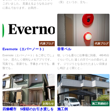
（笑） というか、立ち...
ございました。 見違えるような仕上がり
に喜んでおります。 お気付...
代表ブログ
代表ブログ
Evernote（エバーノート）
非常ベル
Evernote（エバーノート）をご存じでしょ
朝、いつも通りに仕事場に到着。 4時45分
うか。 恐ろしく便利なメモアプリです。
ぐらいでした 遠くの方でベルの音がしま
写真でも、音源でも、手書きメモでも、書
す。 ジリジリとなるけたたましい目覚ま
類でも...
し時計 よく聞くと...
お知らせ
施工実績紹介
四條畷市 S様邸のお引き渡しを
施工例