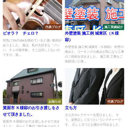
代表ブログ
施工実績紹介
ビオラ？ チェロ？
外壁塗装 施工例 城東区（Ｋ様
邸）
何気にYouTubeを眺めていると凄い動画が
ありました。 曲は、私の大好きな「バッ
外壁塗装 施工例 城東区（Ｋ様邸） 外壁の
ハ チェロ無伴奏」 そこは珍しくないの
痛みと、コーキングの痛みが気になり工事
ですが、楽...
のご依頼を頂きました。 施工前 工事をご
依頼頂いた後...
お知らせ
代表ブログ
箕面市 Ｋ様邸のお引き渡しをさ
立ち方
せて頂きました。
立ち方のレクチャーを受けました。 そ
う、姿勢正しく立つというレクチャーで
箕面市 Ｋ様邸のお引き渡しをさせて頂き
す。 正しく立つとお腹かが凹みました
ました。 永らく工事のご協力ありがとう