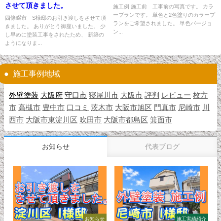
させて頂きました。
施工例 施工前 工事前の写真です。 カラ
ープランです。 単色と2色塗りのカラープ
四條畷市 S様邸のお引き渡しをさせて頂
ランをご希望されました。 単色バージョ
きました。 ありがとう御座いました。 少
ン...
し早めに塗装工事をされたため、 新築の
ようになりま...
施工事例地域
外壁塗装
大阪府
守口市
寝屋川市
大阪市
評判
レビュー
枚方
市
高槻市
豊中市
口コミ
茨木市
大阪市旭区
門真市
尼崎市
川
西市
大阪市東淀川区
吹田市
大阪市都島区
箕面市
お知らせ
代表ブログ
お知らせ
施工実績紹介