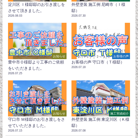
淀川区 Ｉ様邸邸のお引き渡しを
外壁塗装 施工例 尼崎市（Ｉ様
させて頂きました。
邸）
2026.08.03
2026.07.30
お知らせ
お客様の声
豊中市Ｏ様邸より工事のご依頼
お客様の声 守口市（Ｔ様邸）
2026.07.18
をいただきました。
2026.07.25
お知らせ
施工実績紹介
守口市 Ｍ様邸のお引き渡しをさ
外壁塗装 施工例 東淀川区（Ｋ様
せていただきました。
邸）
2026.07.15
2026.07.08