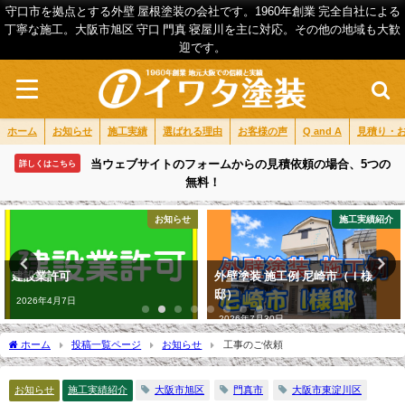
守口市を拠点とする外壁 屋根塗装の会社です。1960年創業 完全自社による
丁寧な施工。大阪市旭区 守口 門真 寝屋川を主に対応。その他の地域も大歓
迎です。
ホーム
お知らせ
施工実績
選ばれる理由
お客様の声
Q and A
見積り・
当ウェブサイトのフォームからの見積依頼の場合、5つの
詳しくはこちら
無料！
お知らせ
施工実績紹介
建設業許可
外壁塗装 施工例 尼崎市（Ｉ様
邸）
2026年4月7日
2026年7月30日
ホーム
投稿一覧ページ
お知らせ
工事のご依頼
お知らせ
施工実績紹介
大阪市旭区
門真市
大阪市東淀川区