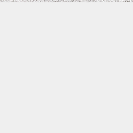
株式会社イワタ塗装
サイトメニュー
お得なメール問い合わせ
0800-300-2233
大阪府守口市滝井元町1－1－26
TEL：