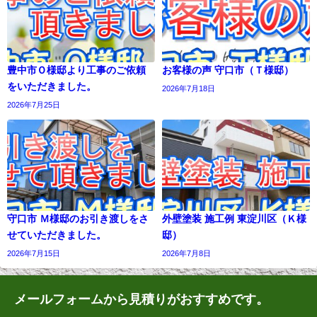
豊中市Ｏ様邸より工事のご依頼
お客様の声 守口市（Ｔ様邸）
をいただきました。
2026年7月18日
2026年7月25日
守口市 Ｍ様邸のお引き渡しをさ
外壁塗装 施工例 東淀川区（Ｋ様
せていただきました。
邸）
2026年7月15日
2026年7月8日
メールフォームから見積りがおすすめです。