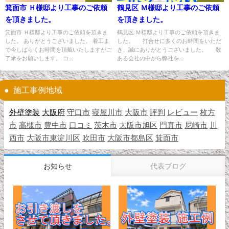
箕面市 Ｈ様邸より工事のご依頼
鶴見区 Ｍ様邸より工事のご依頼
を頂きました。
を頂きました。
箕面市 Ｈ様邸より工事のご依頼を頂きま
鶴見区 Ｍ様邸より工事のご依頼を頂きま
した。 ありがとうございました。 着工ま
した。 打合せに多くのお時間をいただ
で今しばらくお時間を頂戴いたしますがご
き、誠にありがとうございました。 数
了承をお願いします。 コ...
ある会社の中から弊社を...
施工事例地域
外壁塗装
大阪府
守口市
寝屋川市
大阪市
評判
レビュー
枚方
市
高槻市
豊中市
口コミ
茨木市
大阪市旭区
門真市
尼崎市
川
西市
大阪市東淀川区
吹田市
大阪市都島区
箕面市
お知らせ
代表ブログ