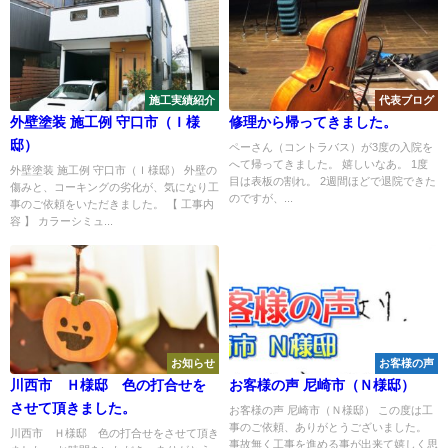
施工実績紹介
代表ブログ
外壁塗装 施工例 守口市（Ｉ様
修理から帰ってきました。
邸）
ペーさん（コントラバス）が3度の入院を
へて帰ってきました。 嬉しいなあ。 1度
外壁塗装 施工例 守口市（Ｉ様邸） 外壁の
目は表板の割れ。 2週間ほどで退院できた
傷みと、コーキングの劣化が、気になり工
のですが、...
事のご依頼をいただきました。 【 工事内
容 】 カラーシミュ...
お知らせ
お客様の声
川西市 Ｈ様邸 色の打合せを
お客様の声 尼崎市（Ｎ様邸）
させて頂きました。
お客様の声 尼崎市（Ｎ様邸） この度は工
事のご依頼、ありがとうございました。
川西市 Ｈ様邸 色の打合せをさせて頂き
事故無く工事を進める事が出来て嬉しく思