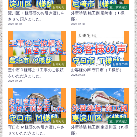
お知らせ
施工実績紹介
淀川区 Ｉ様邸邸のお引き渡しを
外壁塗装 施工例 尼崎市（Ｉ様
させて頂きました。
邸）
2026.08.03
2026.07.30
お知らせ
お客様の声
豊中市Ｏ様邸より工事のご依頼
お客様の声 守口市（Ｔ様邸）
2026.07.18
をいただきました。
2026.07.25
お知らせ
施工実績紹介
守口市 Ｍ様邸のお引き渡しをさ
外壁塗装 施工例 東淀川区（Ｋ様
せていただきました。
邸）