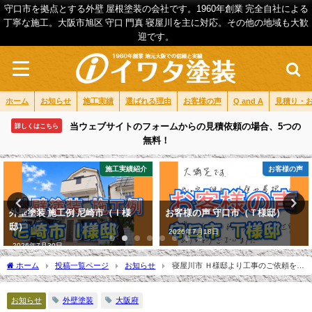
守口市を拠点とする外壁 屋根塗装の会社です。1960年創業 完全自社による
丁寧な施工。大阪市旭区 守口 門真 寝屋川を主に対応。その他の地域も大歓
迎です。
ホーム
お知らせ
施工実績
選ばれる理由
お客様の声
Q and A
見積り・
当ウェブサイトのフォームからの見積依頼の場合、5つの
詳しくはこちら
無料！
施工実績紹介
お客様の声
外壁塗装 施工例 尼崎市（Ｉ様
お客様の声 守口市（Ｔ様邸）
邸）
2026年7月18日
2026年7月30日
ホーム
投稿一覧ページ
お知らせ
寝屋川市 Ｈ様邸より工事のご依頼をい
ただきました。
お知らせ
外壁塗装
大阪府