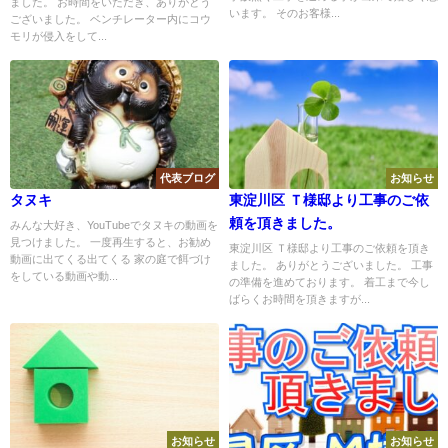
ました。 お時間をいただき、ありがとう
います。 そのお客様...
ございました。 ベンチレーター内にコウ
モリが侵入をして...
代表ブログ
お知らせ
タヌキ
東淀川区 Ｔ様邸より工事のご依
頼を頂きました。
みんな大好き、YouTubeでタヌキの動画を
見つけました。 一度再生すると、お勧め
東淀川区 Ｔ様邸より工事のご依頼を頂き
動画に出てくる出てくる 家の庭で餌づけ
ました。 ありがとうございました。 工事
をしている動画や動...
の準備を進めております。 着工まで今し
ばらくお時間を頂きますが...
お知らせ
お知らせ