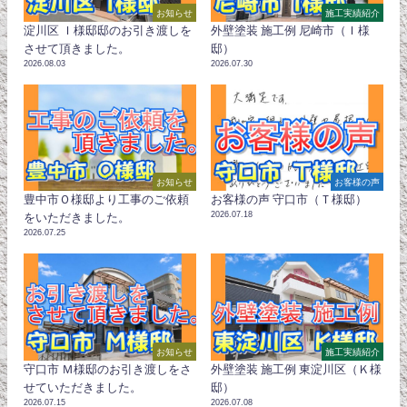
お知らせ
施工実績紹介
淀川区 Ｉ様邸邸のお引き渡しを
外壁塗装 施工例 尼崎市（Ｉ様
させて頂きました。
邸）
2026.08.03
2026.07.30
お知らせ
お客様の声
豊中市Ｏ様邸より工事のご依頼
お客様の声 守口市（Ｔ様邸）
2026.07.18
をいただきました。
2026.07.25
お知らせ
施工実績紹介
守口市 Ｍ様邸のお引き渡しをさ
外壁塗装 施工例 東淀川区（Ｋ様
せていただきました。
邸）
2026.07.15
2026.07.08