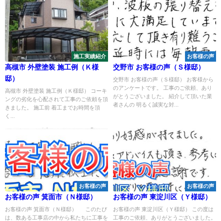
施工実績紹介
お客様の声
高槻市 外壁塗装 施工例（Ｋ様
交野市 お客様の声（Ｓ様邸）
邸）
交野市 お客様の声（Ｓ様邸） お客様から
のアンケートです。 工事のご依頼、あり
高槻市 外壁塗装 施工例（Ｋ様邸） コーキ
がとうございました。 紹介して頂いた業
ングの劣化を心配されて工事のご依頼を頂
者さんの 明るく誠実な対...
きました。 施工前 着工までお時間を頂
く...
お客様の声
お客様の声
お客様の声 箕面市（Ｎ様邸）
お客様の声 東淀川区（Ｙ様邸）
お客様の声 箕面市（Ｎ様邸） このたび
お客様の声 東淀川区（Ｙ様邸） この度は
は、数ある工事店の中から私たちに工事を
工事のご依頼、ありがとうございました。