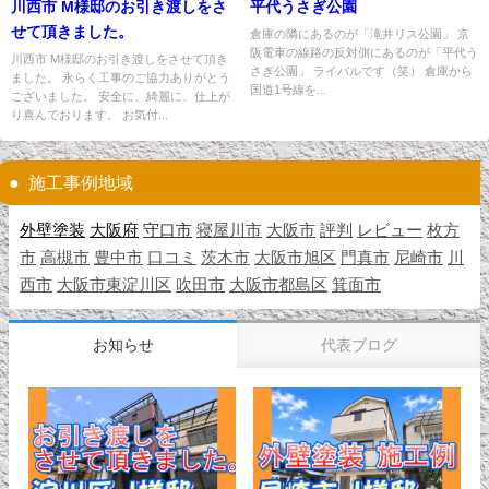
川西市 M様邸のお引き渡しをさ
平代うさぎ公園
せて頂きました。
倉庫の隣にあるのが「滝井リス公園」 京
阪電車の線路の反対側にあるのが「平代う
川西市 M様邸のお引き渡しをさせて頂き
さぎ公園」 ライバルです（笑） 倉庫から
ました。 永らく工事のご協力ありがとう
国道1号線を...
ございました。 安全に、綺麗に、仕上が
り喜んでおります。 お気付...
施工事例地域
外壁塗装
大阪府
守口市
寝屋川市
大阪市
評判
レビュー
枚方
市
高槻市
豊中市
口コミ
茨木市
大阪市旭区
門真市
尼崎市
川
西市
大阪市東淀川区
吹田市
大阪市都島区
箕面市
お知らせ
代表ブログ