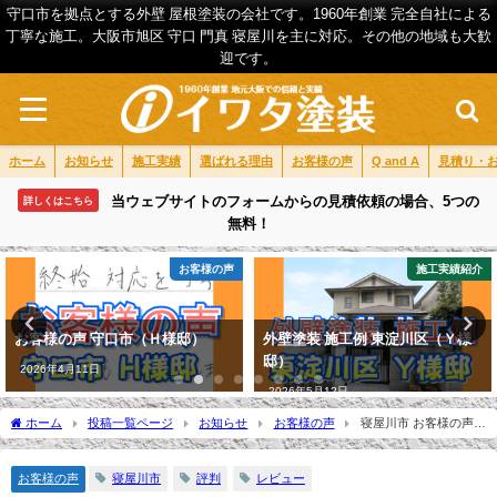
守口市を拠点とする外壁 屋根塗装の会社です。1960年創業 完全自社による
丁寧な施工。大阪市旭区 守口 門真 寝屋川を主に対応。その他の地域も大歓
迎です。
ホーム
お知らせ
施工実績
選ばれる理由
お客様の声
Q and A
見積り・
当ウェブサイトのフォームからの見積依頼の場合、5つの
詳しくはこちら
無料！
お客様の声
施工実績紹介
お客様の声 守口市（Ｈ様邸）
外壁塗装 施工例 東淀川区（Ｙ様
邸）
2026年4月11日
2026年5月12日
ホーム
投稿一覧ページ
お知らせ
お客様の声
寝屋川市 お客様の声
（Ｋ様邸）
お客様の声
寝屋川市
評判
レビュー