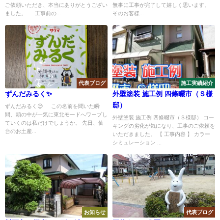
ご依頼いただき、本当にありがとうござい
無事に工事が完了して嬉しく思います。
ました。 工事前の...
そのお客様...
代表ブログ
施工実績紹介
ずんだみるく✨
外壁塗装 施工例 四條畷市（Ｓ様
邸）
ずんだみるく😊 この名前を聞いた瞬
間、頭の中が一気に東北モードへワープし
外壁塗装 施工例 四條畷市（Ｓ様邸） コー
ていくのは私だけでしょうか。 先日、仙
キングの劣化が気になり、工事のご依頼を
台のお土産...
いただきました。 【 工事内容 】 カラー
シミュレーション ...
お知らせ
代表ブログ