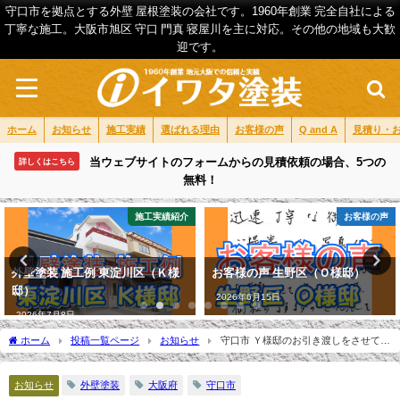
守口市を拠点とする外壁 屋根塗装の会社です。1960年創業 完全自社による
丁寧な施工。大阪市旭区 守口 門真 寝屋川を主に対応。その他の地域も大歓
迎です。
ホーム
お知らせ
施工実績
選ばれる理由
お客様の声
Q and A
見積り・
当ウェブサイトのフォームからの見積依頼の場合、5つの
詳しくはこちら
無料！
施工実績紹介
お客様の声
外壁塗装 施工例 東淀川区（Ｋ様
お客様の声 生野区（Ｏ様邸）
邸）
2026年6月15日
2026年7月8日
ホーム
投稿一覧ページ
お知らせ
守口市 Ｙ様邸のお引き渡しをさせて頂
きました。
お知らせ
外壁塗装
大阪府
守口市