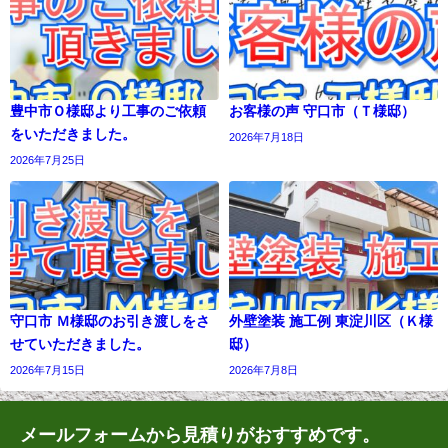
豊中市Ｏ様邸より工事のご依頼
お客様の声 守口市（Ｔ様邸）
をいただきました。
2026年7月18日
2026年7月25日
守口市 Ｍ様邸のお引き渡しをさ
外壁塗装 施工例 東淀川区（Ｋ様
せていただきました。
邸）
2026年7月15日
2026年7月8日
メールフォームから見積りがおすすめです。