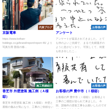
代表ブログ
お客様の声
京阪電車
アンケート
https://www.keihan-
アンケートが返送されてきました。 とて
holdings.co.jp/brand/report/report-46/ より
も仲のよいご夫婦で、 まるで夫婦漫才の
写真引用 普段の移...
ように息がピッタリ。 可笑しくて、何度
も吹き出したこ...
施工実績紹介
お客様の声
香芝市 外壁塗装 施工例（Ａ様
お客様の声 豊中市（Ｉ様邸）
邸）
お客様の声 豊中市（Ｉ様邸） お客様より
工事のご感想が送られて来ました。 今
香芝市 外壁塗装 施工例（Ａ様邸） 外壁と
回、貸物件の塗装工事をお願いしたのです
屋根の傷みが気になり、工事のご依頼をい