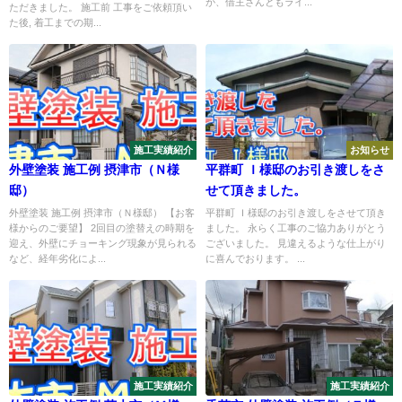
が、借主さんともライ...
ただきました。 施工前 工事をご依頼頂い
た後, 着工までの期...
施工実績紹介
お知らせ
外壁塗装 施工例 摂津市（Ｎ様
平群町 Ｉ様邸のお引き渡しをさ
邸）
せて頂きました。
外壁塗装 施工例 摂津市（Ｎ様邸） 【お客
平群町 Ｉ様邸のお引き渡しをさせて頂き
様からのご要望】 2回目の塗替えの時期を
ました。 永らく工事のご協力ありがとう
迎え、外壁にチョーキング現象が見られる
ございました。 見違えるような仕上がり
など、経年劣化によ...
に喜んでおります。 ...
施工実績紹介
施工実績紹介