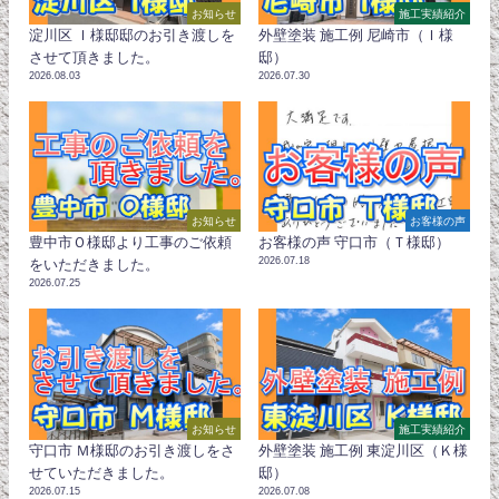
お知らせ
施工実績紹介
淀川区 Ｉ様邸邸のお引き渡しを
外壁塗装 施工例 尼崎市（Ｉ様
させて頂きました。
邸）
2026.08.03
2026.07.30
お知らせ
お客様の声
豊中市Ｏ様邸より工事のご依頼
お客様の声 守口市（Ｔ様邸）
2026.07.18
をいただきました。
2026.07.25
お知らせ
施工実績紹介
守口市 Ｍ様邸のお引き渡しをさ
外壁塗装 施工例 東淀川区（Ｋ様
せていただきました。
邸）
2026.07.15
2026.07.08