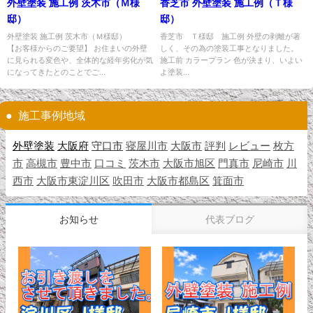
外壁塗装 施工例 茨木市（Ｍ様
香芝市 外壁塗装 施工例（Ｔ様
邸）
邸）
外壁塗装 施工例 茨木市（Ｍ様邸）
香芝市 Ｔ様邸 施工例 外壁の剥離が著
【お客様からのご要望】 お住まいの外壁
しく、その為の塗装工事となりました。
に見られる変色や、全体的な経年劣化が気
施工前 カラープラン 色が決まり、いよい
になってきたとのことでご...
よ塗装...
施工事例地域
外壁塗装
大阪府
守口市
寝屋川市
大阪市
評判
レビュー
枚方
市
高槻市
豊中市
口コミ
茨木市
大阪市旭区
門真市
尼崎市
川
西市
大阪市東淀川区
吹田市
大阪市都島区
箕面市
お知らせ
代表ブログ