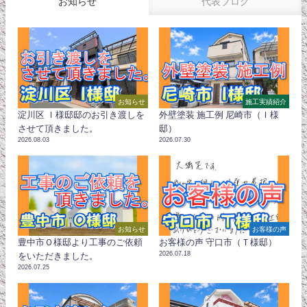
お知らせ
代表ブログ
お知らせ
施工実績紹介
淀川区 Ｉ様邸邸のお引き渡しを
外壁塗装 施工例 尼崎市（Ｉ様
させて頂きました。
邸）
2026.08.03
2026.07.30
お知らせ
お客様の声
豊中市Ｏ様邸より工事のご依頼
お客様の声 守口市（Ｔ様邸）
2026.07.18
をいただきました。
2026.07.25