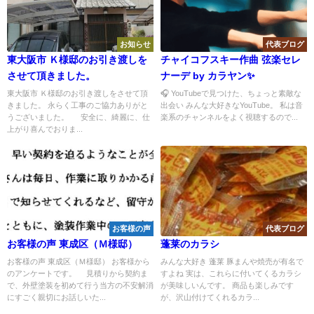
お知らせ
代表ブログ
東大阪市 Ｋ様邸のお引き渡しを
チャイコフスキー作曲 弦楽セレ
させて頂きました。
ナーデ by カラヤン✨
東大阪市 Ｋ様邸のお引き渡しをさせて頂
🎧 YouTubeで見つけた、ちょっと素敵な
きました。 永らく工事のご協力ありがと
出会い みんな大好きなYouTube。 私は音
うございました。 安全に、綺麗に、仕
楽系のチャンネルをよく視聴するので...
上がり喜んでおりま...
お客様の声
代表ブログ
お客様の声 東成区（Ｍ様邸）
蓬莱のカラシ
お客様の声 東成区（Ｍ様邸） お客様から
みんな大好き 蓬莱 豚まんや焼売が有名で
のアンケートです。 見積りから契約ま
すよね 実は、これらに付いてくるカラシ
で、外壁塗装を初めて行う当方の不安解消
が美味しいんです。 商品も楽しみです
にすごく親切にお話しいた...
が、沢山付けてくれるカラ...