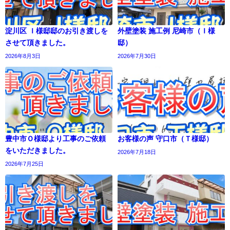
淀川区 Ｉ様邸邸のお引き渡しを
外壁塗装 施工例 尼崎市（Ｉ様
させて頂きました。
邸）
2026年8月3日
2026年7月30日
豊中市Ｏ様邸より工事のご依頼
お客様の声 守口市（Ｔ様邸）
をいただきました。
2026年7月18日
2026年7月25日