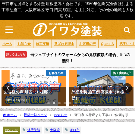
守口市を拠点とする外壁 屋根塗装の会社です。1960年創業 完全自社による
丁寧な施工。大阪市旭区 守口 門真 寝屋川を主に対応。その他の地域も大歓
迎です。
ホーム
お知らせ
施工実績
選ばれる理由
お客様の声
Q and A
見積り・
当ウェブサイトのフォームからの見積依頼の場合、5つの
詳しくはこちら
無料！
お客様の声
施工実績紹介
お客様の声 旭区（Ｈ様邸）
外壁塗装 施工例 高槻市（Ｋ様
邸）
2026年4月25日
2026年6月22日
ホーム
投稿一覧ページ
お知らせ
守口市 Ｋ様邸より工事のご依頼を頂き
ました。
お知らせ
外壁塗装
大阪府
守口市