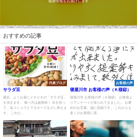
最新情報をお届けします
おすすめの記事
代表ブログ
お客様の声
サラダ豆
寝屋川市 お客様の声（Ｋ様邸）
最近、よくお昼にイチビキの「サラダ豆」
寝屋川市 お客様の声（Ｋ様邸） お客様よ
を頂きます。 食べ方は超簡単！ 水を切っ
りアンケートが送られてきました。 お褒
て、塩コショウとマヨネーズを少し和えま
めのお言葉、誠に恐縮です。 これからも
す。 これだ...
多くのお客様に喜...