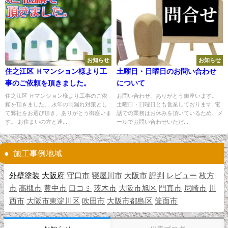
お知らせ
お知らせ
住之江区 Ｈマンション様より工
土曜日・日曜日のお問い合わせ
事のご依頼を頂きました。
について
住之江区 Ｈマンション様より工事のご依
お問い合わせ、ありがとう御座います。
頼を頂きました。 永年の雨漏れ対策とし
土曜日・日曜日とも営業しております. 電
て弊社をお選び頂き、ありがとう御座いま
話での業務はお休みを頂いているため、メ
す。 お住まいの方と連...
ールでお問い合わせいただ...
施工事例地域
外壁塗装
大阪府
守口市
寝屋川市
大阪市
評判
レビュー
枚方
市
高槻市
豊中市
口コミ
茨木市
大阪市旭区
門真市
尼崎市
川
西市
大阪市東淀川区
吹田市
大阪市都島区
箕面市