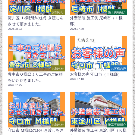
お知らせ
施工実績紹介
淀川区 Ｉ様邸邸のお引き渡しを
外壁塗装 施工例 尼崎市（Ｉ様
させて頂きました。
邸）
2026.08.03
2026.07.30
お知らせ
お客様の声
豊中市Ｏ様邸より工事のご依頼
お客様の声 守口市（Ｔ様邸）
2026.07.18
をいただきました。
2026.07.25
お知らせ
施工実績紹介
守口市 Ｍ様邸のお引き渡しをさ
外壁塗装 施工例 東淀川区（Ｋ様