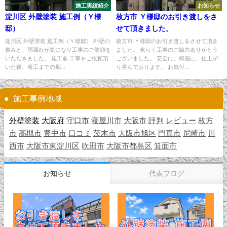
施工実績紹介
お知らせ
淀川区 外壁塗装 施工例（Ｙ様
枚方市 Ｙ様邸のお引き渡しをさ
邸）
せて頂きました。
淀川区 外壁塗装 施工例（Ｙ様邸） 外壁の
枚方市 Ｙ様邸のお引き渡しをさせて頂き
傷みと、雨漏れが気になり工事のご依頼を
ました。 永らく工事のご協力ありがとう
いただきました。 施工前 工事をご依頼頂
ございました。 安全に、綺麗に、仕上が
いた後、着工までの期...
り喜んでおります。 お気付...
施工事例地域
外壁塗装
大阪府
守口市
寝屋川市
大阪市
評判
レビュー
枚方
市
高槻市
豊中市
口コミ
茨木市
大阪市旭区
門真市
尼崎市
川
西市
大阪市東淀川区
吹田市
大阪市都島区
箕面市
お知らせ
代表ブログ