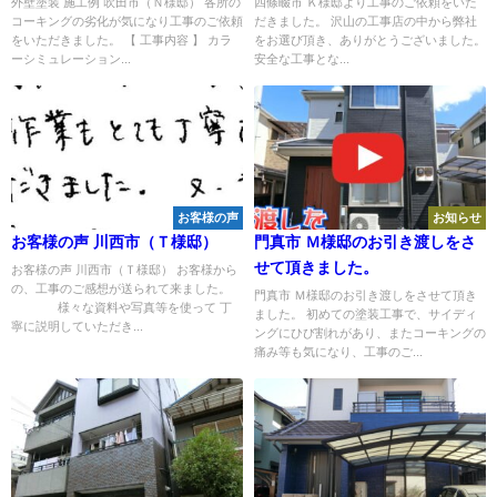
外壁塗装 施工例 吹田市（Ｎ様邸） 各所の
四條畷市 Ｋ様邸より工事のご依頼をいた
コーキングの劣化が気になり工事のご依頼
だきました。 沢山の工事店の中から弊社
をいただきました。 【 工事内容 】 カラ
をお選び頂き、ありがとうございました。
ーシミュレーション...
安全な工事とな...
お客様の声
お知らせ
お客様の声 川西市（Ｔ様邸）
門真市 Ｍ様邸のお引き渡しをさ
せて頂きました。
お客様の声 川西市（Ｔ様邸） お客様から
の、工事のご感想が送られて来ました。
門真市 Ｍ様邸のお引き渡しをさせて頂き
様々な資料や写真等を使って 丁
ました。 初めての塗装工事で、サイディ
寧に説明していただき...
ングにひび割れがあり、またコーキングの
痛み等も気になり、工事のご...