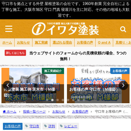
守口市を拠点とする外壁 屋根塗装の会社です。1960年創業 完全自社による
丁寧な施工。大阪市旭区 守口 門真 寝屋川を主に対応。その他の地域も大歓
迎です。
ホーム
お知らせ
施工実績
選ばれる理由
お客様の声
Q and A
見積り・
当ウェブサイトのフォームからの見積依頼の場合、5つの
詳しくはこちら
無料！
施工実績紹介
お客様の声
外壁塗装 施工例 茨木市（Ｍ様
お客様の声 守口市（Ｍ様邸）
邸）
2026年6月29日
2026年4月29日
ホーム
投稿一覧ページ
お知らせ
お客様の声
守口市 お客様の声（Ｙ
様邸）
お客様の声
守口市
評判
レビュー