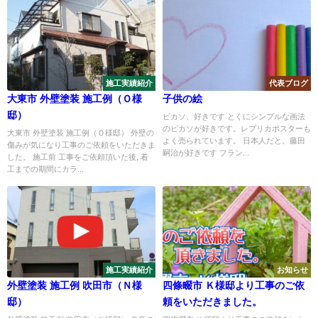
施工実績紹介
代表ブログ
大東市 外壁塗装 施工例（Ｏ様
子供の絵
邸）
ピカソ、好きです とくにシンプルな画法
のピカソが好きです。レプリカポスターも
大東市 外壁塗装 施工例（Ｏ様邸） 外壁の
よく売られています。 日本人だと、藤田
傷みが気になり工事のご依頼をいただきま
嗣治が好きです フラン...
した。 施工前 工事をご依頼頂いた後, 着
工までの期間にカラ...
施工実績紹介
お知らせ
外壁塗装 施工例 吹田市（Ｎ様
四條畷市 Ｋ様邸より工事のご依
邸）
頼をいただきました。