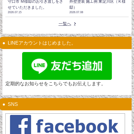
守口市 Ｍ様邸のお引き渡しをさ
外壁塗装 施工例 東淀川区（Ｋ様
せていただきました。
邸）
2026.07.15
2026.07.08
一覧へ
LINEアカウントはじめました。
定期的なお知らせをこちらでもお伝えします。
SNS