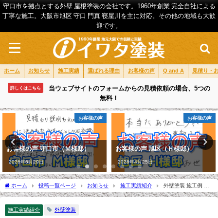
守口市を拠点とする外壁 屋根塗装の会社です。1960年創業 完全自社による
丁寧な施工。大阪市旭区 守口 門真 寝屋川を主に対応。その他の地域も大歓
迎です。
ホーム
お知らせ
施工実績
選ばれる理由
お客様の声
Q and A
見積り・
当ウェブサイトのフォームからの見積依頼の場合、5つの
詳しくはこちら
無料！
お客様の声
お客様の声
お客様の声 旭区（Ｈ様邸）
お客様の声 旭区（Ｍ様邸）
2026年4月25日
2026年6月2日
ホーム
投稿一覧ページ
お知らせ
施工実績紹介
外壁塗装 施工例 高
槻市（Ｔ様邸）
施工実績紹介
外壁塗装