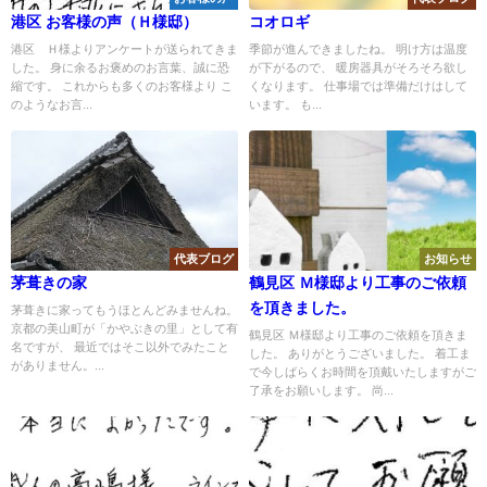
港区 お客様の声（Ｈ様邸）
コオロギ
港区 Ｈ様よりアンケートが送られてきま
季節が進んできましたね。 明け方は温度
した。 身に余るお褒めのお言葉、誠に恐
が下がるので、 暖房器具がそろそろ欲し
縮です。 これからも多くのお客様より こ
くなります。 仕事場では準備だけはして
のようなお言...
います。 も...
代表ブログ
お知らせ
茅葺きの家
鶴見区 Ｍ様邸より工事のご依頼
を頂きました。
茅葺きに家ってもうほとんどみませんね。
京都の美山町が「かやぶきの里」として有
鶴見区 Ｍ様邸より工事のご依頼を頂きま
名ですが、 最近ではそこ以外でみたこと
した。 ありがとうございました。 着工ま
がありません。...
で今しばらくお時間を頂戴いたしますがご
了承をお願いします。 尚...