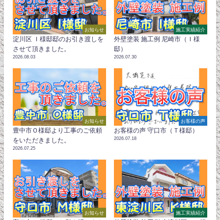
お知らせ
施工実績紹介
淀川区 Ｉ様邸邸のお引き渡しを
外壁塗装 施工例 尼崎市（Ｉ様
させて頂きました。
邸）
2026.08.03
2026.07.30
お知らせ
お客様の声
豊中市Ｏ様邸より工事のご依頼
お客様の声 守口市（Ｔ様邸）
2026.07.18
をいただきました。
2026.07.25
お知らせ
施工実績紹介