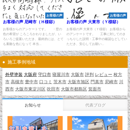
お客様の声
お客様の声
お客様の声 尼崎市（Ｈ様邸）
お客様の声 大東市（Ｙ様邸）
お客様からのアンケートです。 ・壁の
お客様の声 大東市（Ｙ様邸） お客様から
色の希望が ころころかわりましたが、い
のアンケートです。 工事に対してのき
ろいろご提案いただき、最終的には、とて
っちりした説明・工事中の確認などしてい
も素敵な色になって 本当...
ただき、安心してお願い...
施工事例地域
外壁塗装
大阪府
守口市
寝屋川市
大阪市
評判
レビュー
枚方
市
高槻市
豊中市
口コミ
茨木市
大阪市旭区
門真市
尼崎市
川
西市
大阪市東淀川区
吹田市
大阪市都島区
箕面市
お知らせ
代表ブログ