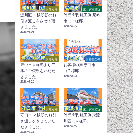
お知らせ
施工実績紹介
淀川区 Ｉ様邸邸のお
外壁塗装 施工例 尼崎
引き渡しをさせて頂
市（Ｉ様邸）
2026.07.30
きました。
2026.08.03
お知らせ
お客様の声
豊中市Ｏ様邸より工
お客様の声 守口市
事のご依頼をいただ
（Ｔ様邸）
2026.07.18
きました。
2026.07.25
お知らせ
施工実績紹介
守口市 Ｍ様邸のお引
外壁塗装 施工例 東淀
き渡しをさせていた
川区（Ｋ様邸）
2026.07.08
だきました。
2026.07.15