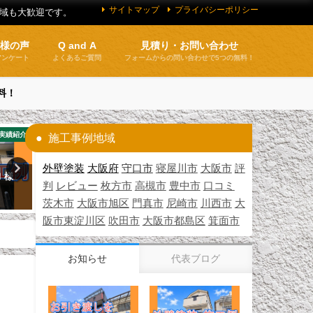
サイトマップ
プライバシーポリシー
地域も大歓迎です。
客様の声
Q and A
見積り・お問い合わせ
アンケート
よくあるご質問
フォームからの問い合わせで5つの無料！
料！
実績紹介
施工実績紹介
お
施工事例地域
外壁塗装
大阪府
守口市
寝屋川市
大阪市
評
Ｉ様
外壁塗装 施工例 尼崎市（Ｉ様
お客様の声 生野区（Ｏ様邸
判
レビュー
枚方市
高槻市
豊中市
口コミ
邸）
2026年6月15日
茨木市
大阪市旭区
門真市
尼崎市
川西市
大
2026年7月30日
阪市東淀川区
吹田市
大阪市都島区
箕面市
お知らせ
代表ブログ