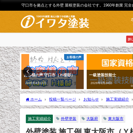
守口市を拠点とする外壁 屋根塗装の会社です。1960年創業 完
詳
施工実績紹介
お客様の声
川区（Ｙ様
お客様の声 守口市（Ｈ様邸）
一級塗装技能士
2026年4月11日
2026年3月24日
ホーム
投稿一覧ページ
お知らせ
施工実績紹介
施工実績紹介
外壁塗装
大阪府
東大阪市
外壁塗装 施工例 東大阪市（Ｙ