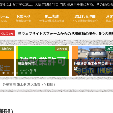
全自社による丁寧な施工。大阪市旭区 守口 門真 寝屋川を主に対応。その他の
ホーム
お知らせ
施工実績
選ばれる理由
お
HOME
新着投稿一覧
年間100棟以上の実績
イワタ塗装の業務紹介
施工
当ウェブサイトのフォームからの見積依頼の場合、5つの無
しくはこちら
お知らせ
お知らせ
施工
建設業許可
外壁塗装 施工例 守口市（
邸）
2026年4月7日
2026年3月22日
外壁塗装 施工例 東大阪市（Ｙ様邸）
様邸）