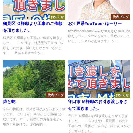
お知らせ
代表ブログ
鶴見区 Ｏ様邸より工事のご依頼
お江戸系YouTuber ほーりー
を頂きました。
https://hoollii.com/ みんな大好きなYouTube
数あるコンテンツのなかで、最近ハマって
鶴見区 Ｏ様邸より工事のご依頼を頂きま
いるチャンネルがあります。 タ...
した。 この度は、外壁塗装工事のご依
頼をいただき、誠にありがとうございま
す。 数ある業者の中か...
代表ブログ
お知らせ
猿と蛇
守口市 Ｍ様邸のお引き渡しをさ
せて頂きました。
今年の梅雨は、以外と雨が少ないように感
じます。 というか、今のところ極端に少
守口市 Ｍ様邸のお引き渡しをさせて頂き
ないです。 昨日、能勢町のお客様宅から
ました。 このたびは、長期間にわたる
亀岡市を抜けて、 京都縦貫...
工事へのご理解とご協力を、誠にありがと
うございました。 ...