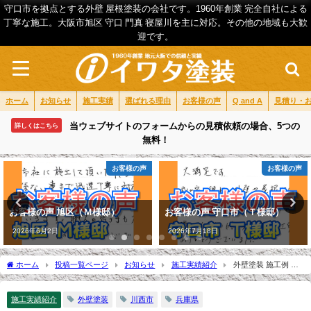
守口市を拠点とする外壁 屋根塗装の会社です。1960年創業 完全自社による
丁寧な施工。大阪市旭区 守口 門真 寝屋川を主に対応。その他の地域も大歓
迎です。
ホーム
お知らせ
施工実績
選ばれる理由
お客様の声
Q and A
見積り・
当ウェブサイトのフォームからの見積依頼の場合、5つの
詳しくはこちら
無料！
お客様の声
お客様の声
お客様の声 守口市（Ｔ様邸）
お客様の声 東淀川区（Ｈ様邸）
2026年7月18日
2026年5月6日
ホーム
投稿一覧ページ
お知らせ
施工実績紹介
外壁塗装 施工例 川
西市（Ｎ様邸）
施工実績紹介
外壁塗装
川西市
兵庫県