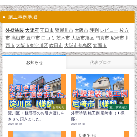
施工事例地域
外壁塗装
大阪府
守口市
寝屋川市
大阪市
評判
レビュー
枚方
市
高槻市
豊中市
口コミ
茨木市
大阪市旭区
門真市
尼崎市
川
西市
大阪市東淀川区
吹田市
大阪市都島区
箕面市
お知らせ
代表ブログ
お知らせ
施工実績紹介
淀川区 Ｉ様邸邸のお引き渡しを
外壁塗装 施工例 尼崎市（Ｉ様
させて頂きました。
邸）
2026.08.03
2026.07.30