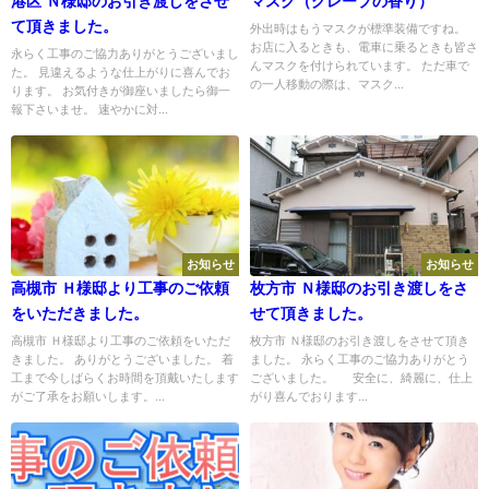
港区 Ｎ様邸のお引き渡しをさせ
マスク（グレープの香り）
て頂きました。
外出時はもうマスクが標準装備ですね。
お店に入るときも、電車に乗るときも皆さ
永らく工事のご協力ありがとうございまし
んマスクを付けられています。 ただ車で
た。 見違えるような仕上がりに喜んでお
の一人移動の際は、マスク...
ります。 お気付きが御座いましたら御一
報下さいませ。 速やかに対...
お知らせ
お知らせ
高槻市 Ｈ様邸より工事のご依頼
枚方市 Ｎ様邸のお引き渡しをさ
をいただきました。
せて頂きました。
高槻市 Ｈ様邸より工事のご依頼をいただ
枚方市 Ｎ様邸のお引き渡しをさせて頂き
きました。 ありがとうございました。 着
ました。 永らく工事のご協力ありがとう
工まで今しばらくお時間を頂戴いたします
ございました。 安全に、綺麗に、仕上
がご了承をお願いします。...
がり喜んでおります...