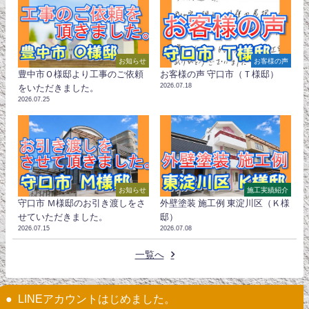
お知らせ
お客様の声
豊中市Ｏ様邸より工事のご依頼
お客様の声 守口市（Ｔ様邸）
2026.07.18
をいただきました。
2026.07.25
お知らせ
施工実績紹介
守口市 Ｍ様邸のお引き渡しをさ
外壁塗装 施工例 東淀川区（Ｋ様
せていただきました。
邸）
2026.07.15
2026.07.08
一覧へ
LINEアカウントはじめました。