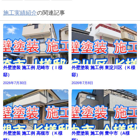
施工実績紹介
の関連記事
外壁塗装 施工例 尼崎市（Ｉ様
外壁塗装 施工例 東淀川区（Ｋ様
邸）
邸）
2026年7月30日
2026年7月8日
外壁塗装 施工例 高槻市（Ｋ様
外壁塗装 施工例 豊中市（A様