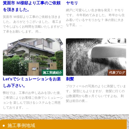
箕面市 Ｍ様邸より工事のご依頼
ヤモリ
を頂きました。
網戸に可愛らしい生き物を発見！ ヤモリ
です。 今年初めてみました。 昨年から住
箕面市 Ｍ様邸より工事のご依頼を頂きま
み着いているヤモリかな？ 体の割に大き
した。 ありがとうございました。 着工ま
な手足。 ...
で今しばらくお時間を頂戴いたしますがご
了承をお願いします。 尚...
施工実績紹介
代表ブログ
Let'sでシミュレーションをお楽
剃髪
しみ下さい。
プロフィールの写真のように剃髪していま
す。 髪型にもよりますが、 散髪に行くの
弊社では、工事のお申し込みを頂いた後、
は数週間から数ヶ月ぐらいですよね。 剃
ご希望によりお客様ご自身でシミュレーシ
髪は前日の夜...
ョンを 楽しんで頂けるシステムをご用意
しております。 ...
施工事例地域