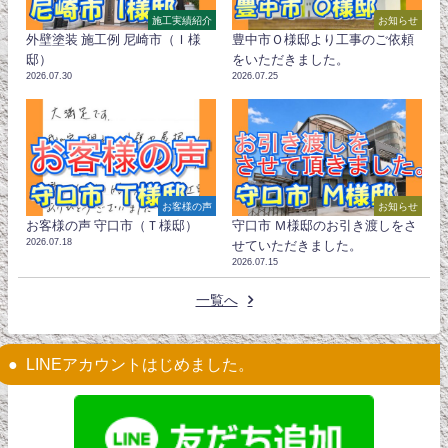
施工実績紹介
お知らせ
外壁塗装 施工例 尼崎市（Ｉ様
豊中市Ｏ様邸より工事のご依頼
邸）
をいただきました。
2026.07.30
2026.07.25
お客様の声
お知らせ
お客様の声 守口市（Ｔ様邸）
守口市 Ｍ様邸のお引き渡しをさ
2026.07.18
せていただきました。
2026.07.15
一覧へ
LINEアカウントはじめました。