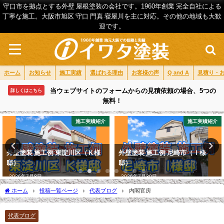
守口市を拠点とする外壁 屋根塗装の会社です。1960年創業 完全自社による
丁寧な施工。大阪市旭区 守口 門真 寝屋川を主に対応。その他の地域も大歓
迎です。
ホーム
お知らせ
施工実績
選ばれる理由
お客様の声
Q and A
見積り・
当ウェブサイトのフォームからの見積依頼の場合、5つの
詳しくはこちら
無料！
施工実績紹介
施工実績紹介
外壁塗装 施工例 東淀川区（Ｋ様
外壁塗装 施工例 尼崎市（Ｉ様
邸）
邸）
2026年7月8日
2026年7月30日
ホーム
投稿一覧ページ
代表ブログ
内閣官房
代表ブログ