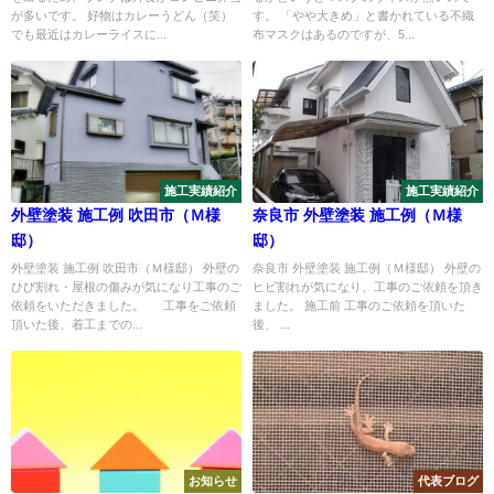
が多いです。 好物はカレーうどん（笑）
す。 「やや大きめ」と書かれている不織
でも最近はカレーライスに...
布マスクはあるのですが、5...
施工実績紹介
施工実績紹介
外壁塗装 施工例 吹田市（Ｍ様
奈良市 外壁塗装 施工例（Ｍ様
邸）
邸）
外壁塗装 施工例 吹田市（Ｍ様邸） 外壁の
奈良市 外壁塗装 施工例（Ｍ様邸） 外壁の
ひび割れ・屋根の傷みが気になり工事のご
ヒビ割れが気になり、工事のご依頼を頂き
依頼をいただきました。 工事をご依頼
ました。 施工前 工事のご依頼を頂いた
頂いた後、着工までの...
後、 ...
お知らせ
代表ブログ