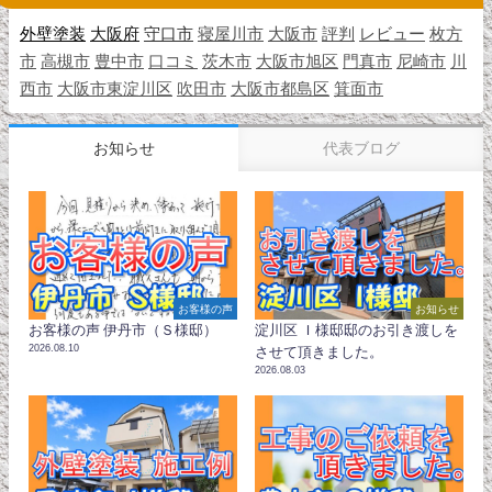
外壁塗装
大阪府
守口市
寝屋川市
大阪市
評判
レビュー
枚方
市
高槻市
豊中市
口コミ
茨木市
大阪市旭区
門真市
尼崎市
川
西市
大阪市東淀川区
吹田市
大阪市都島区
箕面市
お知らせ
代表ブログ
お客様の声
お知らせ
お客様の声 伊丹市（Ｓ様邸）
淀川区 Ｉ様邸邸のお引き渡しを
2026.08.10
させて頂きました。
2026.08.03