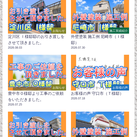
お知らせ
施工実績紹介
淀川区 Ｉ様邸邸のお引き渡しを
外壁塗装 施工例 尼崎市（Ｉ様
させて頂きました。
邸）
2026.08.03
2026.07.30
お知らせ
お客様の声
豊中市Ｏ様邸より工事のご依頼
お客様の声 守口市（Ｔ様邸）
2026.07.18
をいただきました。
2026.07.25