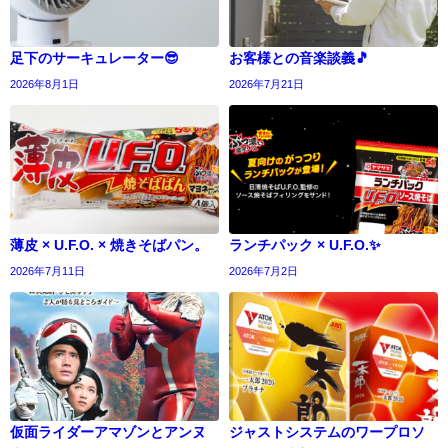
足下のサーキュレーター😎
お客様との音楽談義🎵
2026年8月1日
2026年7月21日
薄皮 × U.F.O. × 焼きそばパン。
ランチパック × U.F.O.✨
2026年7月11日
2026年7月2日
仮面ライダーアマゾンとアンヌ
ジャストシステムのワープロソ