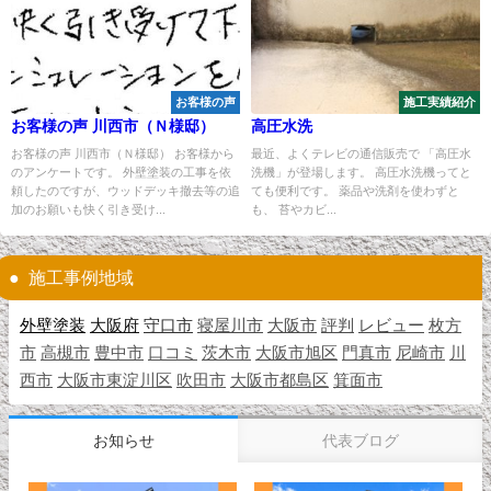
お客様の声
施工実績紹介
お客様の声 川西市（Ｎ様邸）
高圧水洗
お客様の声 川西市（Ｎ様邸） お客様から
最近、よくテレビの通信販売で 「高圧水
のアンケートです。 外壁塗装の工事を依
洗機」が登場します。 高圧水洗機ってと
頼したのですが、ウッドデッキ撤去等の追
ても便利です。 薬品や洗剤を使わずと
加のお願いも快く引き受け...
も、 苔やカビ...
施工事例地域
外壁塗装
大阪府
守口市
寝屋川市
大阪市
評判
レビュー
枚方
市
高槻市
豊中市
口コミ
茨木市
大阪市旭区
門真市
尼崎市
川
西市
大阪市東淀川区
吹田市
大阪市都島区
箕面市
お知らせ
代表ブログ