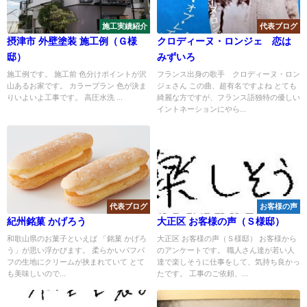
施工実績紹介
代表ブログ
摂津市 外壁塗装 施工例（Ｇ様
クロディーヌ・ロンジェ 恋は
邸）
みずいろ
施工例です。 施工前 色分けポイントが沢
フランス出身の歌手 クロディーヌ・ロン
山あるお家です。 カラープラン 色が決ま
ジェさん この曲、超有名ですよね とても
りいよいよ工事です。 高圧水洗 ...
綺麗な方ですが、フランス語独特の優しい
イントネーションにやら...
代表ブログ
お客様の声
紀州銘菓 かげろう
大正区 お客様の声（Ｓ様邸）
和歌山県のお菓子といえば 「銘菓 かげろ
大正区 お客様の声（Ｓ様邸） お客様から
う」が思い浮かびます。 柔らかいパフパ
のアンケートです。 職人さん達が若い人
フの生地にクリームが挟まれていて とて
達で楽しそうに仕事をして、気持ち良かっ
も美味しいので...
たです。 工事のご依頼、...