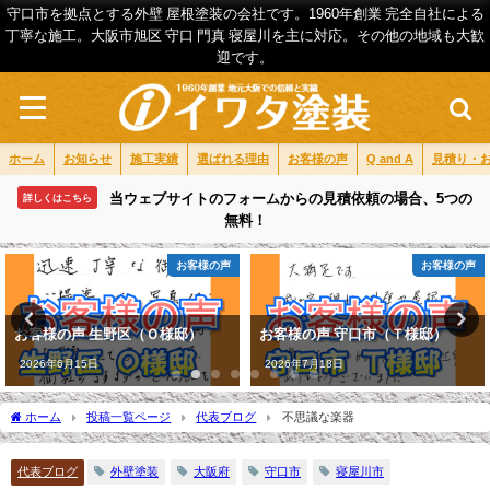
守口市を拠点とする外壁 屋根塗装の会社です。1960年創業 完全自社による
丁寧な施工。大阪市旭区 守口 門真 寝屋川を主に対応。その他の地域も大歓
迎です。
ホーム
お知らせ
施工実績
選ばれる理由
お客様の声
Q and A
見積り・
当ウェブサイトのフォームからの見積依頼の場合、5つの
詳しくはこちら
無料！
お客様の声
お客様の声
お客様の声 生野区（Ｏ様邸）
お客様の声 守口市（Ｔ様邸）
2026年6月15日
2026年7月18日
ホーム
投稿一覧ページ
代表ブログ
不思議な楽器
代表ブログ
外壁塗装
大阪府
守口市
寝屋川市