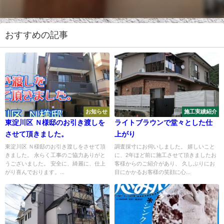
おすすめの記事
お知らせ
施工実績紹介
東淀川区 Ｎ様邸のお引き渡しを
ライトブラウンで堂々とした仕
させて頂きました。
上がり
東淀川区 Ｎ様邸のお引き渡しをさせて頂
調査採寸にお伺いしました。 嬉しいこと
きました。 永らく工事のご協力ありがと
に、2年ほど前に施工させて頂きましたお
うございました。 安全に、綺麗に、仕上
客様からのご紹介があり、 久しぶりにお
がり喜んでおります。...
目にかかるお客様の笑顔に心...