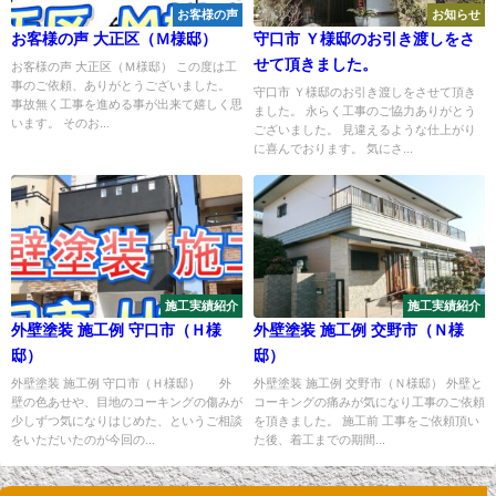
お客様の声
お知らせ
お客様の声 大正区（Ｍ様邸）
守口市 Ｙ様邸のお引き渡しをさ
せて頂きました。
お客様の声 大正区（Ｍ様邸） この度は工
事のご依頼、ありがとうございました。
守口市 Ｙ様邸のお引き渡しをさせて頂き
事故無く工事を進める事が出来て嬉しく思
ました。 永らく工事のご協力ありがとう
います。 そのお...
ございました。 見違えるような仕上がり
に喜んでおります。 気にさ...
施工実績紹介
施工実績紹介
外壁塗装 施工例 守口市（Ｈ様
外壁塗装 施工例 交野市（Ｎ様
邸）
邸）
外壁塗装 施工例 守口市（Ｈ様邸） 外
外壁塗装 施工例 交野市（Ｎ様邸） 外壁と
壁の色あせや、目地のコーキングの傷みが
コーキングの痛みが気になり工事のご依頼
少しずつ気になりはじめた、というご相談
を頂きました。 施工前 工事をご依頼頂い
をいただいたのが今回の...
た後、着工までの期間...