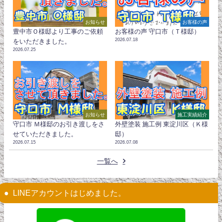
お知らせ
お客様の声
豊中市Ｏ様邸より工事のご依頼
お客様の声 守口市（Ｔ様邸）
2026.07.18
をいただきました。
2026.07.25
お知らせ
施工実績紹介
守口市 Ｍ様邸のお引き渡しをさ
外壁塗装 施工例 東淀川区（Ｋ様
せていただきました。
邸）
2026.07.15
2026.07.08
一覧へ
LINEアカウントはじめました。