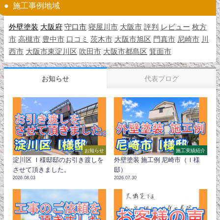
施工事例地域
外壁塗装
大阪府
守口市
寝屋川市
大阪市
評判
レビュー
枚方
市
高槻市
豊中市
口コミ
茨木市
大阪市旭区
門真市
尼崎市
川
西市
大阪市東淀川区
吹田市
大阪市都島区
箕面市
お知らせ
代表ブログ
お知らせ
施工実績紹介
淀川区 Ｉ様邸邸のお引き渡しを
外壁塗装 施工例 尼崎市（Ｉ様
させて頂きました。
邸）
2026.08.03
2026.07.30