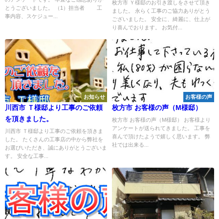
枚方市 Ｙ様邸のお引き渡しをさせて頂き
とうございました。 （1）担当者 工
ました。 永らく工事のご協力ありがとう
事内容、スケジュー...
ございました。 安全に、綺麗に、仕上が
り喜んでおります。 お気付...
お知らせ
お客様の声
川西市 Ｔ様邸より工事のご依頼
枚方市 お客様の声（M様邸）
を頂きました。
枚方市 お客様の声（M様邸） お客様より
アンケートが送られてきました。 工事を
川西市 Ｔ様邸より工事のご依頼を頂きま
喜んで頂けたようで嬉しく思います。 弊
した。 たくさんの工事店の中から弊社を
社では出来る...
お選びいただき、誠にありがとうございま
す。 安全な工事...