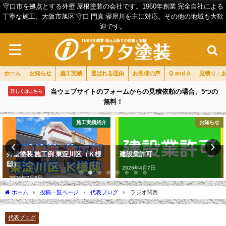
守口市を拠点とする外壁 屋根塗装の会社です。1960年創業 完全自社による
丁寧な施工。大阪市旭区 守口 門真 寝屋川を主に対応。その他の地域も大歓
迎です。
ホーム
お知らせ
施工実績
選ばれる理由
お客様の声
Q and A
見積り・
当ウェブサイトのフォームからの見積依頼の場合、5つの
詳しくはこちら
無料！
施工実績紹介
お知らせ
外壁塗装 施工例 東淀川区（Ｋ様
建設業許可
邸）
2026年4月7日
2026年7月8日
ホーム
投稿一覧ページ
代表ブログ
ラジオ関西
代表ブログ