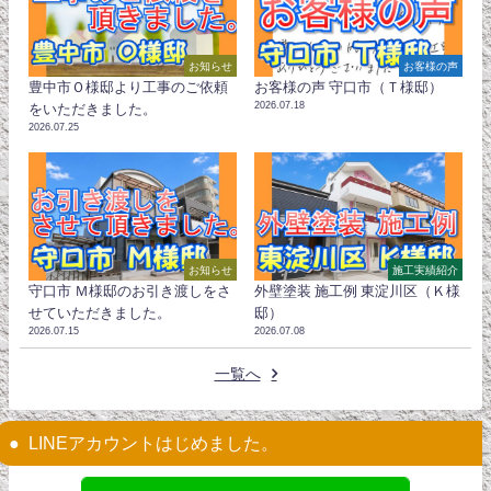
お知らせ
お客様の声
豊中市Ｏ様邸より工事のご依頼
お客様の声 守口市（Ｔ様邸）
2026.07.18
をいただきました。
2026.07.25
お知らせ
施工実績紹介
守口市 Ｍ様邸のお引き渡しをさ
外壁塗装 施工例 東淀川区（Ｋ様
せていただきました。
邸）
2026.07.15
2026.07.08
一覧へ
LINEアカウントはじめました。