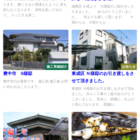
ります。 酷くなると寝違えたように 首も
城東区 Ｋ様より、Ｎ様邸のご紹介をいた
回らなくなります。 湿布を貼ってみた
だきました。 ありがとうございまし
り、 スッとする肩こ...
た。 何よりも嬉しく思います。 Ｋ
様からも、Ｎ様からも ...
施工実績紹介
お知らせ
豊中市 S様邸
東成区 Ｎ様邸のお引き渡しをさ
せて頂きました。
豊中市のお客様です。 施工前 施工後 お問
い合わせはこちらまで...
東成区 Ｎ様邸のお引き渡しをさせて頂き
ました。 永らく工事のご協力ありがとう
ございました。 安全に、綺麗に、仕上が
り喜んでおります。 雨漏れ...