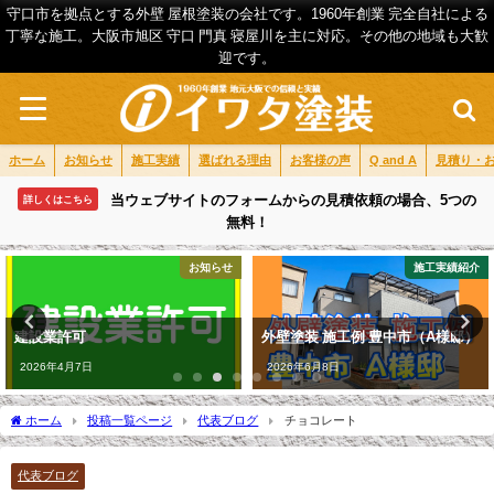
守口市を拠点とする外壁 屋根塗装の会社です。1960年創業 完全自社による
丁寧な施工。大阪市旭区 守口 門真 寝屋川を主に対応。その他の地域も大歓
迎です。
ホーム
お知らせ
施工実績
選ばれる理由
お客様の声
Q and A
見積り・
当ウェブサイトのフォームからの見積依頼の場合、5つの
詳しくはこちら
無料！
お知らせ
施工実績紹介
建設業許可
外壁塗装 施工例 豊中市（A様邸）
2026年4月7日
2026年6月8日
ホーム
投稿一覧ページ
代表ブログ
チョコレート
代表ブログ