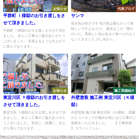
お知らせ
代表ブログ
平群町 Ｉ様邸のお引き渡しをさ
サンマ
せて頂きました。
焼き魚が好きです 旬の魚は脂ものって美
味しいですよね ただ、最近はこの「脂が
平群町 Ｉ様邸のお引き渡しをさせて頂き
のった」美味しい魚があまり食べられなく
ました。 永らく工事のご協力ありがとう
なってきました 少し旬から...
ございました。 見違えるような仕上がり
に喜んでおります。 ...
お知らせ
施工実績紹介
東淀川区 Ｙ様邸のお引き渡しを
外壁塗装 施工例 東淀川区（Ｋ様
させて頂きました。
邸）
東淀川区 Ｙ様邸のお引き渡しをさせて頂
外壁塗装 施工例 東淀川区（Ｋ様邸） 雨漏
きました。 永らく工事のご協力ありがと
れとコーキングの痛みが気になり工事のご
うございました。 安全に、綺麗に、仕上
依頼をいただきました。 【 工事内容
がり喜んでおります。 ...
】 カラーシミュレ...