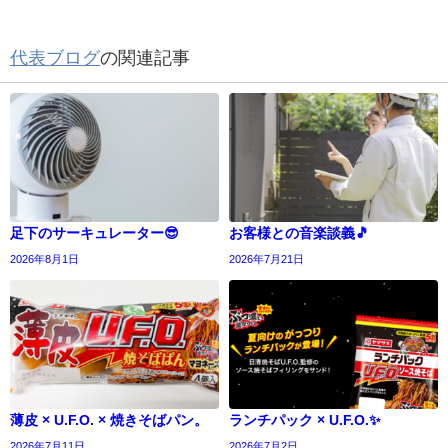
代表ブログ
の関連記事
足下のサーキュレーター😎
お客様との音楽談義🎵
2026年8月1日
2026年7月21日
薄皮 × U.F.O. × 焼きそばパン。
ランチパック × U.F.O.✨
2026年7月11日
2026年7月2日