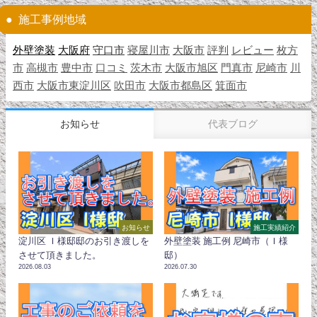
施工事例地域
外壁塗装
大阪府
守口市
寝屋川市
大阪市
評判
レビュー
枚方
市
高槻市
豊中市
口コミ
茨木市
大阪市旭区
門真市
尼崎市
川
西市
大阪市東淀川区
吹田市
大阪市都島区
箕面市
お知らせ
代表ブログ
お知らせ
施工実績紹介
淀川区 Ｉ様邸邸のお引き渡しを
外壁塗装 施工例 尼崎市（Ｉ様
させて頂きました。
邸）
2026.08.03
2026.07.30