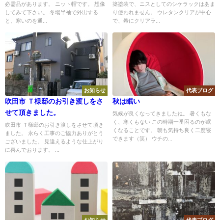
必需品があります。 ニット帽です。 想像
築塗装で、ニスとしてのシケラックはあま
してみて下さい。 冬場半袖で外出する
り使われません。 ウレタンクリアが中心
と、寒いのを通...
で、希にクリアラ...
お知らせ
代表ブログ
吹田市 Ｔ様邸のお引き渡しをさ
秋は眠い
せて頂きました。
気候が良くなってきましたね。 暑くもな
く、寒くもない この時期一番困るのが眠
吹田市 Ｔ様邸のお引き渡しをさせて頂き
くなることです。 朝も気持ち良く二度寝
ました。 永らく工事のご協力ありがとう
できます（笑） ウチの...
ございました。 見違えるような仕上がり
に喜んでおります。 ...