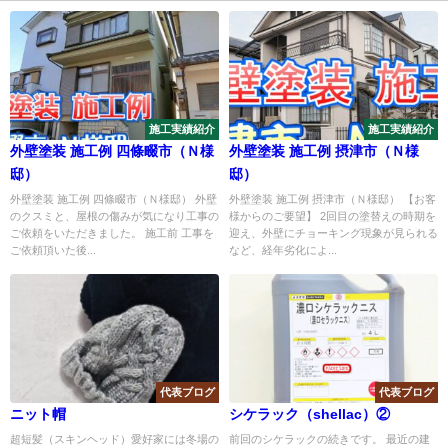
施工実績紹介
施工実績紹介
外壁塗装 施工例 四條畷市（Ｎ様
外壁塗装 施工例 摂津市（Ｎ様
邸）
邸）
外壁塗装 施工例 四條畷市（Ｎ様邸） 外壁
外壁塗装 施工例 摂津市（Ｎ様邸） 【お客
のクスミと、屋根の傷みが気になり工事の
様からのご要望】 2回目の塗替えの時期を
ご依頼をいただきました。 施工前 工事を
迎え、外壁にチョーキング現象が見られる
ご依頼頂いた後...
など、経年劣化によ...
代表ブログ
代表ブログ
ニット帽
シケラック（shellac）②
超短髪（スキンヘッド）愛好家には冬場の
前回のシケラックの続きです。 最近の建