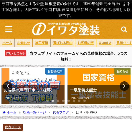
守口市を拠点とする外壁 屋根塗装の会社です。1960年創業 完全自社による
丁寧な施工。大阪市旭区 守口 門真 寝屋川を主に対応。その他の地域も大歓
迎です。
ホーム
お知らせ
施工実績
選ばれる理由
お客様の声
Q and A
見積り・
当ウェブサイトのフォームからの見積依頼の場合、5つの
詳しくはこちら
無料！
お客様の声
お知らせ
お客様の声 守口市（Ｔ様邸）
一級塗装技能士
2026年7月18日
2026年3月24日
ホーム
投稿一覧ページ
代表ブログ
はりトル PRO
代表ブログ