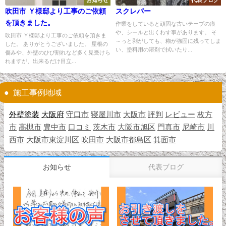
お知らせ
代表ブログ
吹田市 Ｙ様邸より工事のご依頼
スクレパー
を頂きました。
作業をしていると頑固な古いテープの痕
や、シールと出くわす事があります。 そ
吹田市 Ｙ様邸より工事のご依頼を頂きま
～っと剥がしても、糊が強固に残ってしま
した。 ありがとうございました。 屋根の
い、塗料用の溶剤で拭いたり...
傷みや、外壁のひび割れなど多く見受けら
れますが、出来るだけ目立...
施工事例地域
外壁塗装
大阪府
守口市
寝屋川市
大阪市
評判
レビュー
枚方
市
高槻市
豊中市
口コミ
茨木市
大阪市旭区
門真市
尼崎市
川
西市
大阪市東淀川区
吹田市
大阪市都島区
箕面市
お知らせ
代表ブログ