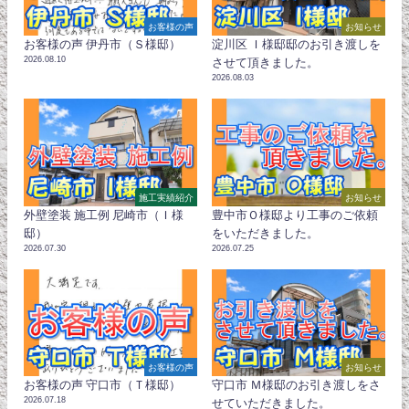
お客様の声
お知らせ
お客様の声 伊丹市（Ｓ様邸）
淀川区 Ｉ様邸邸のお引き渡しを
2026.08.10
させて頂きました。
2026.08.03
施工実績紹介
お知らせ
外壁塗装 施工例 尼崎市（Ｉ様
豊中市Ｏ様邸より工事のご依頼
邸）
をいただきました。
2026.07.30
2026.07.25
お客様の声
お知らせ
お客様の声 守口市（Ｔ様邸）
守口市 Ｍ様邸のお引き渡しをさ
2026.07.18
せていただきました。