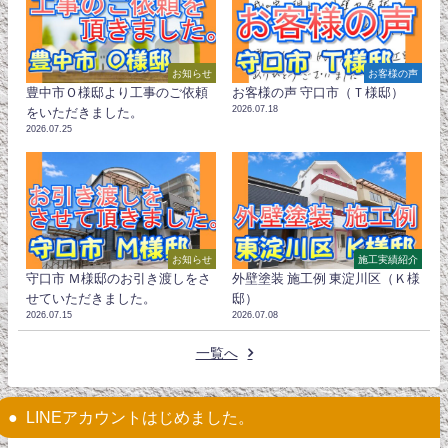
お知らせ
お客様の声
豊中市Ｏ様邸より工事のご依頼
お客様の声 守口市（Ｔ様邸）
2026.07.18
をいただきました。
2026.07.25
お知らせ
施工実績紹介
守口市 Ｍ様邸のお引き渡しをさ
外壁塗装 施工例 東淀川区（Ｋ様
せていただきました。
邸）
2026.07.15
2026.07.08
一覧へ
LINEアカウントはじめました。