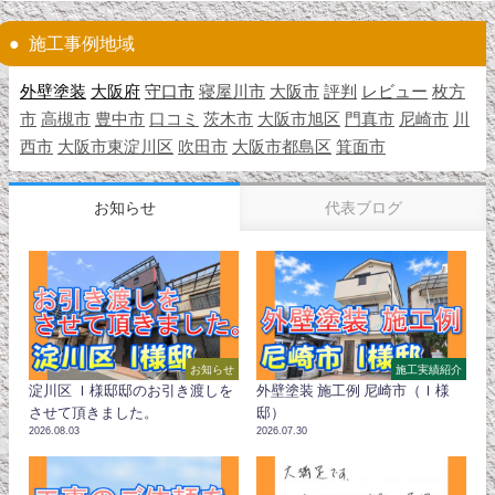
施工事例地域
外壁塗装
大阪府
守口市
寝屋川市
大阪市
評判
レビュー
枚方
市
高槻市
豊中市
口コミ
茨木市
大阪市旭区
門真市
尼崎市
川
西市
大阪市東淀川区
吹田市
大阪市都島区
箕面市
お知らせ
代表ブログ
お知らせ
施工実績紹介
淀川区 Ｉ様邸邸のお引き渡しを
外壁塗装 施工例 尼崎市（Ｉ様
させて頂きました。
邸）
2026.08.03
2026.07.30