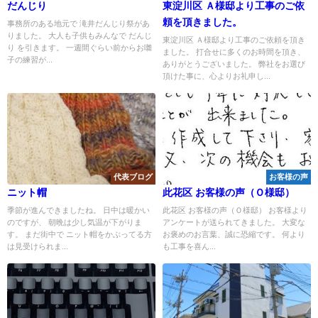
だんじり
東淀川区 Ａ様邸より工事のご依
頼を頂きました。
事務所のある地元で 滝井だんじり祭があ
りました。 大人も子供もみんなで だんじ
東淀川区 Ａ様邸より工事のご依頼を頂き
り を引きます。 一週間ぐらい前からお囃
ました。 打合せに多くのお時間を頂き、
子の練習が...
ありがとうございました。 弊社をお選び
頂けた事に、心よりお礼申し...
代表ブログ
お客様の声
ニット帽
此花区 お客様の声（Ｏ様邸）
季節が進んできましたね。 日中は暖かい
此花区 お客様の声（Ｏ様邸） お客様より
のですが、 朝晩は少し気温が下がりま
アンケートが送られてきました。 大変な
す。 まだ街中で ニット帽をかぶってる方
お褒めのお言葉、誠に恐縮です。 何より
は見受けられま...
も工事を喜ん...