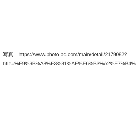
写真 https://www.photo-ac.com/main/detail/2179082?
title=%E9%9B%A8%E3%81%AE%E6%B3%A2%E7%B4%
．