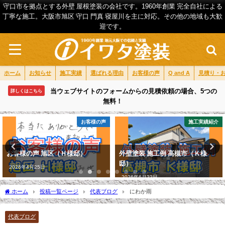
守口市を拠点とする外壁 屋根塗装の会社です。1960年創業 完全自社による
丁寧な施工。大阪市旭区 守口 門真 寝屋川を主に対応。その他の地域も大歓
迎です。
ホーム
お知らせ
施工実績
選ばれる理由
お客様の声
Q and A
見積り・
当ウェブサイトのフォームからの見積依頼の場合、5つの
詳しくはこちら
無料！
お客様の声
施工実績紹介
お客様の声 旭区（Ｈ様邸）
外壁塗装 施工例 高槻市（Ｋ様
邸）
2026年4月25日
2026年6月22日
ホーム
投稿一覧ページ
代表ブログ
にわか雨
代表ブログ