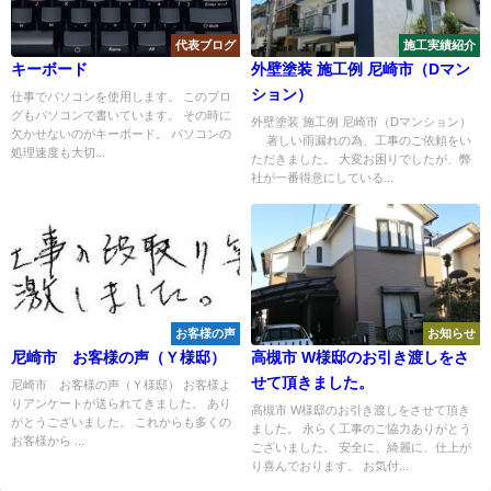
代表ブログ
施工実績紹介
キーボード
外壁塗装 施工例 尼崎市（Dマン
ション）
仕事でパソコンを使用します。 このブロ
グもパソコンで書いています。 その時に
外壁塗装 施工例 尼崎市（Dマンション）
欠かせないのがキーボード。 パソコンの
著しい雨漏れの為、工事のご依頼をい
処理速度も大切...
ただきました。 大変お困りでしたが、弊
社が一番得意にしている...
お客様の声
お知らせ
尼崎市 お客様の声（Ｙ様邸）
高槻市 W様邸のお引き渡しをさ
せて頂きました。
尼崎市 お客様の声（Ｙ様邸） お客様よ
りアンケートが送られてきました。 あり
高槻市 W様邸のお引き渡しをさせて頂き
がとうございました。 これからも多くの
ました。 永らく工事のご協力ありがとう
お客様から ...
ございました。 安全に、綺麗に、仕上が
り喜んでおります。 お気付...