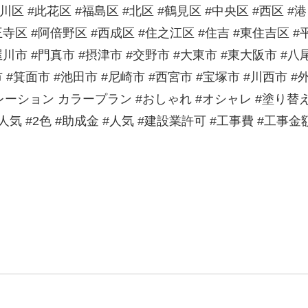
川区 #此花区 #福島区 #北区 #鶴見区 #中央区 #西区 #港
王寺区 #阿倍野区 #西成区 #住之江区 #住吉 #東住吉区 #
屋川市 #門真市 #摂津市 #交野市 #大東市 #東大阪市 #八
市 #箕面市 #池田市 #尼崎市 #西宮市 #宝塚市 #川西市 #
ュレーション カラープラン #おしゃれ #オシャレ #塗り替
#人気 #2色 #助成金 #人気 #建設業許可 #工事費 #工事金