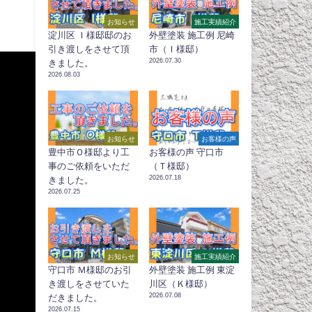
お知らせ
施工実績紹介
淀川区 Ｉ様邸邸のお
外壁塗装 施工例 尼崎
引き渡しをさせて頂
市（Ｉ様邸）
2026.07.30
きました。
2026.08.03
お知らせ
お客様の声
豊中市Ｏ様邸より工
お客様の声 守口市
事のご依頼をいただ
（Ｔ様邸）
2026.07.18
きました。
2026.07.25
お知らせ
施工実績紹介
守口市 Ｍ様邸のお引
外壁塗装 施工例 東淀
き渡しをさせていた
川区（Ｋ様邸）
2026.07.08
だきました。
2026.07.15