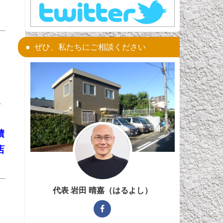
ぜひ、私たちにご相談ください
積
店
代表 岩田 晴嘉（はるよし）