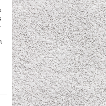
平
尾
外
え
額