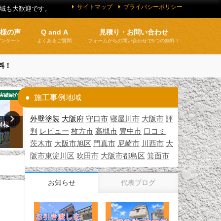
サイトマップ
プライバシーポリシー
地域も大歓迎です。
客様の声
Q and A
見積り・お問い合わせ
アンケート
よくあるご質問
フォームからの問い合わせで5つの無料！
料！
実績紹介
お知らせ
施工
施工事例地域
外壁塗装
大阪府
守口市
寝屋川市
大阪市
評
Ｍ様
一級塗装技能士
外壁塗装 施工例 守口市（Ｉ
判
レビュー
枚方市
高槻市
豊中市
口コミ
邸）
2026年3月24日
茨木市
大阪市旭区
門真市
尼崎市
川西市
大
2026年3月22日
阪市東淀川区
吹田市
大阪市都島区
箕面市
お知らせ
代表ブログ