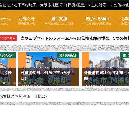
全自社による丁寧な施工。大阪市旭区 守口 門真 寝屋川を主に対応。その他の
ホーム
お知らせ
施工実績
選ばれる理由
お
HOME
新着投稿一覧
年間100棟以上の実績
イワタ塗装の業務紹介
施工
当ウェブサイトのフォームからの見積依頼の場合、5つの無
しくはこちら
工実績紹介
施工実績紹介
施工
区（Ｋ様
外壁塗装 施工例 豊中市（A様
外壁塗装 施工例 茨木市（
邸）
邸）
2026年6月8日
2026年4月29日
お客様の声 摂津市（Ｈ様邸）