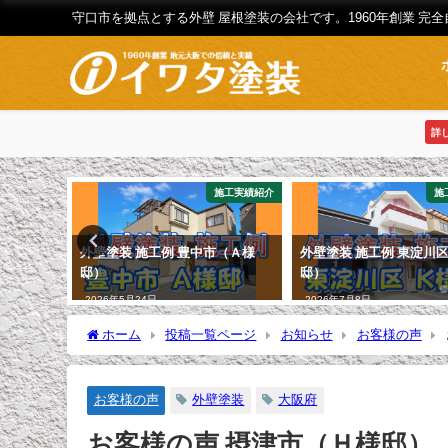
守口市を拠点とする外壁 屋根塗装の会社です。1960年創業 完
詳
お客様の声
施工実績紹介
施
様邸）
外壁塗装 施工例 豊中市（Ａ様
外壁塗装 施工例 東淀川
邸）
邸）
2026年5月24日
2026年7月8日
ホーム
投稿一覧ページ
お知らせ
お客様の声
お客様の声
外壁塗装
大阪府
お客様の声 摂津市（Ｈ様邸）