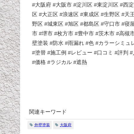
#大阪府 #大阪市 #淀川区 #東淀川区 #西淀
区 #大正区 #浪速区 #東成区 #生野区 #天
野区 #城東区 #旭区 #都島区 #守口市 #寝
市 #堺市 #枚方市 #豊中市 #茨木市 #高槻
壁塗装 #防水 #雨漏れ #色 #カラーシミ
#塗替 #施工例 #レビュー #口コミ #評判 
#価格 #ラジカル #遮熱
関連キーワード
外壁塗装
大阪府