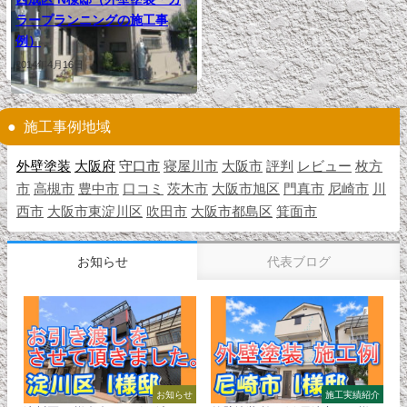
ラープランニングの施工事
例）
2014年4月16日
施工事例地域
外壁塗装
大阪府
守口市
寝屋川市
大阪市
評判
レビュー
枚方
市
高槻市
豊中市
口コミ
茨木市
大阪市旭区
門真市
尼崎市
川
西市
大阪市東淀川区
吹田市
大阪市都島区
箕面市
お知らせ
代表ブログ
お知らせ
施工実績紹介