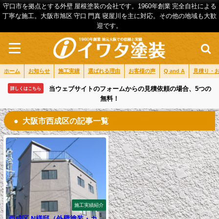
守口市を拠点とする外壁 屋根塗装の会社です。1960年創業 完全自社による
丁寧な施工。大阪市旭区 守口 門真 寝屋川を主に対応。その他の地域も大歓
迎です。
ホーム
お知らせ
施工実績
選ばれる理由
お客様の声
Q and A
見積り・
当ウェブサイトのフォームからの見積依頼の場合、5つの
詳しくはこちら
無料！
大阪市西成区の記事一覧
施工実績紹介
西成区 N様邸（外壁塗装・カ