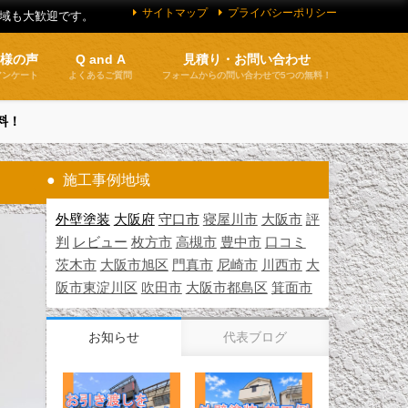
サイトマップ
プライバシーポリシー
地域も大歓迎です。
客様の声
Q and A
見積り・お問い合わせ
アンケート
よくあるご質問
フォームからの問い合わせで5つの無料！
料！
施工事例地域
外壁塗装
大阪府
守口市
寝屋川市
大阪市
評
判
レビュー
枚方市
高槻市
豊中市
口コミ
茨木市
大阪市旭区
門真市
尼崎市
川西市
大
阪市東淀川区
吹田市
大阪市都島区
箕面市
お知らせ
代表ブログ