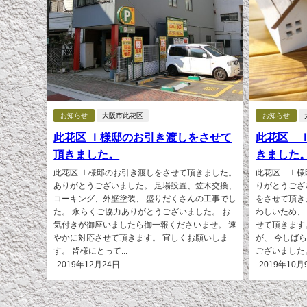
お知らせ
大阪市此花区
お知らせ
此花区 Ｉ様邸のお引き渡しをさせて
此花区 
頂きました。
きました
此花区 Ｉ様邸のお引き渡しをさせて頂きました。
此花区 Ｉ様
ありがとうございました。 足場設置、笠木交換、
りがとうござ
コーキング、外壁塗装、 盛りだくさんの工事でし
をさせて頂き
た。 永らくご協力ありがとうございました。 お
わしいため、
気付きが御座いましたら御一報くださいませ。 速
せて頂きます
やかに対応させて頂きます。 宜しくお願いしま
が、 今しば
す。 皆様にとって...
ございました。 
2019年12月24日
2019年10月