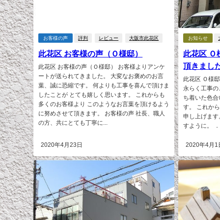
お客様の声
評判
レビュー
大阪市此花区
お知らせ
此花区 お客様の声（Ｏ様邸）
此花区 
頂きまし
此花区 お客様の声（Ｏ様邸） お客様よりアンケ
ートが送られてきました。 大変なお褒めのお言
此花区 Ｏ様
葉、誠に恐縮です。 何よりも工事を喜んで頂けま
永らく工事の
したことが とても嬉しく思います。 これからも
ち着いた色合
多くのお客様より このようなお言葉を頂けるよう
す。 これか
に努めさせて頂きます。 お客様の声 社長、職人
申し上げます
の方、共にとても丁寧に...
すように。 ．.
2020年4月23日
2020年4月1