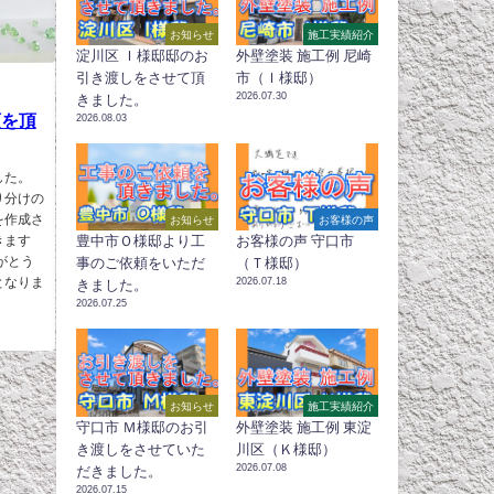
お知らせ
施工実績紹介
淀川区 Ｉ様邸邸のお
外壁塗装 施工例 尼崎
引き渡しをさせて頂
市（Ｉ様邸）
2026.07.30
きました。
頼を頂
2026.08.03
した。
り分けの
を作成さ
お知らせ
お客様の声
きます
豊中市Ｏ様邸より工
お客様の声 守口市
がとう
事のご依頼をいただ
（Ｔ様邸）
となりま
2026.07.18
きました。
2026.07.25
お知らせ
施工実績紹介
守口市 Ｍ様邸のお引
外壁塗装 施工例 東淀
き渡しをさせていた
川区（Ｋ様邸）
2026.07.08
だきました。
2026.07.15