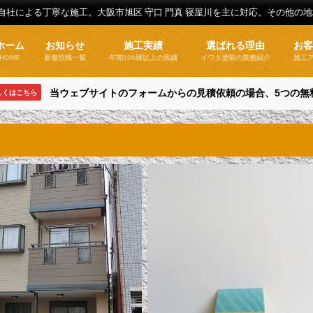
全自社による丁寧な施工。大阪市旭区 守口 門真 寝屋川を主に対応。その他の
ホーム
お知らせ
施工実績
選ばれる理由
お
HOME
新着投稿一覧
年間100棟以上の実績
イワタ塗装の業務紹介
施工
当ウェブサイトのフォームからの見積依頼の場合、5つの無
しくはこちら