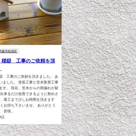
大阪市此花区
Ｉ様邸 工事のご依頼を頂
。
邸 工事のご依頼を頂きました。 あ
いました。 塗装工事と笠木取替工事
ます。 現在、笠木からの雨漏れが疑
 出来るだけ改善できるように努めさ
。 着工まで少しお時間を頂きます
らくお待ち下さいませ。 ありがとう
皆様...
9日