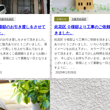
大阪市此花区
お知らせ
大阪市此花区
Ｏ様邸のお引き渡しをさせて
此花区 Ｏ様邸より工事のご依
た。
きました。
邸のお引き渡しをさせて頂きました。
此花区 Ｏ様邸より工事のご依頼を頂きま
ご協力ありがとうございました。 落
ありがとうございました。 いろいろな塗
いで美しく仕上がり喜んでおりま
イメージをお伝え下さい。 カラープラン
らも末永くご贔屓賜りますようお願い
せて頂きます。 着工まで少しお時間を頂
。 皆様にとって素敵な一日となりま
が、 今しばらくお待ち下さいませ。 あり
..
ございました。 皆様にとって素敵な一日
すように。 ．...
日
2020年1月26日