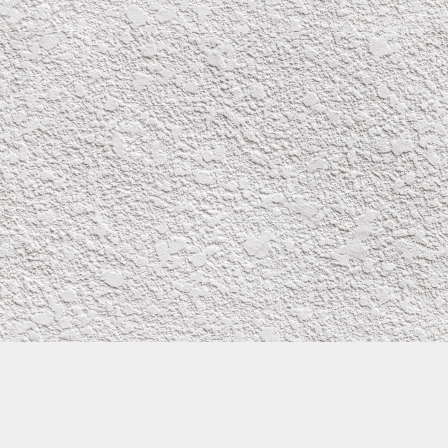
塗装施工の主な対応地域
大阪市 旭区,城東区,都島区,東淀川区,鶴見区,守口市,門真市,
摂津市,寝屋川市,枚方市,交野市,高槻市,茨木市,吹田市,奈良