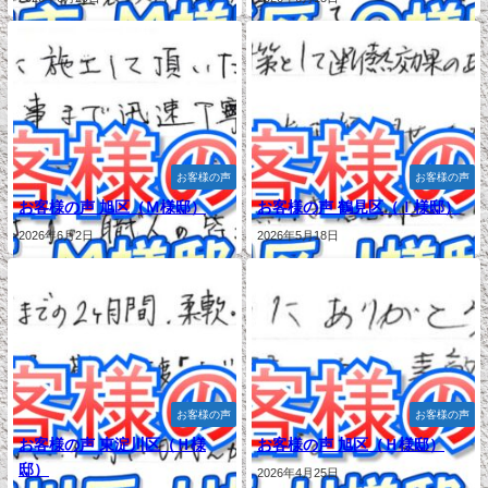
お客様の声
お客様の声
お客様の声 旭区（Ｍ様邸）
お客様の声 鶴見区（Ｉ様邸）
2026年6月2日
2026年5月18日
お客様の声
お客様の声
お客様の声 東淀川区（Ｈ様
お客様の声 旭区（Ｈ様邸）
邸）
2026年4月25日