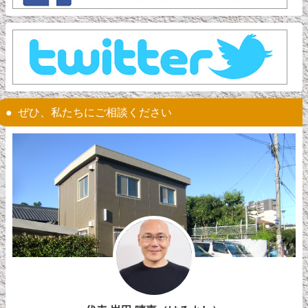
ぜひ、私たちにご相談ください