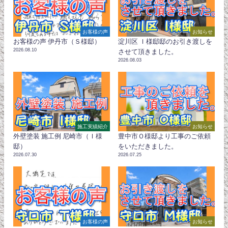
お客様の声
お知らせ
お客様の声 伊丹市（Ｓ様邸）
淀川区 Ｉ様邸邸のお引き渡しを
2026.08.10
させて頂きました。
2026.08.03
施工実績紹介
お知らせ
外壁塗装 施工例 尼崎市（Ｉ様
豊中市Ｏ様邸より工事のご依頼
邸）
をいただきました。
2026.07.30
2026.07.25
お客様の声
お知らせ