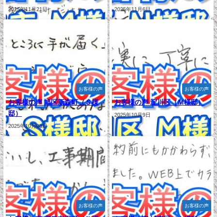
2025年11月21日
2025年11月6日
お客様の声
お客様の声
お客様の声 旭区新森町（Ｓ様
お客様の声 淀川区（Ｍ様邸）
邸）
2025年10月9日
2025年10月23日
お客様の声
お客様の声