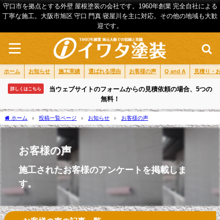
守口市を拠点とする外壁 屋根塗装の会社です。1960年創業 完全自社による
丁寧な施工。大阪市旭区 守口 門真 寝屋川を主に対応。その他の地域も大歓
迎です。
ホーム
お知らせ
施工実績
選ばれる理由
お客様の声
Q and A
見積り・
当ウェブサイトのフォームからの見積依頼の場合、5つの
詳しくはこちら
無料！
ホーム
投稿一覧ページ
お知らせ
お客様の声
お客様の声
施工されたお客様のアンケートを掲載しま
す。