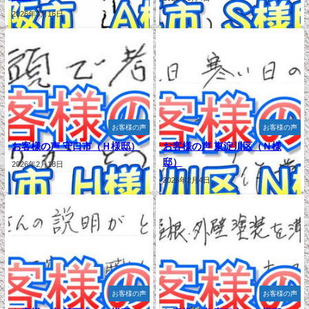
2026年3月16日
お客様の声
お客様の声
お客様の声 守口市（Ｈ様邸）
お客様の声 東淀川区（Ｎ様
邸）
2026年2月18日
2026年2月4日
お客様の声
お客様の声