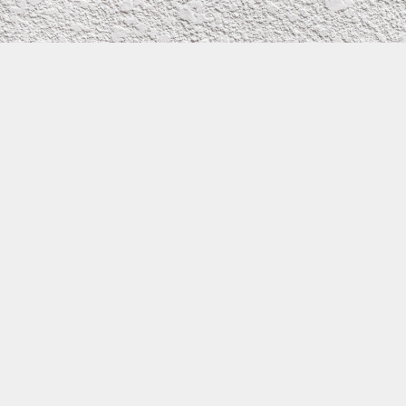
株式会社イワタ塗装
サイトメニュー
お得なメール問い合わせ
0800-300-2233
大阪府守口市滝井元町1－1－26