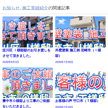
お知らせ
,
施工実績紹介
の関連記事
淀川区 Ｉ様邸邸のお引き渡しを
外壁塗装 施工例 尼崎市（Ｉ様
させて頂きました。
邸）
2026年8月3日
2026年7月30日
豊中市Ｏ様邸より工事のご依頼
お客様の声 守口市（Ｔ様邸）
をいただきました。
2026年7月18日