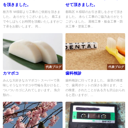
を頂きました。
せて頂きました。
枚方市 Ｍ様邸より工事のご依頼を頂きま
都島区 Ｋ様邸のお引き渡しをさせて頂き
した。 ありがとうございました。 着工ま
ました。 永らく工事のご協力ありがとう
で今しばらくお時間を頂戴いたしますがご
ございました。 屋根工事・板金工事・防
了承をお願いします。 尚...
水工事・塗装工事...
代表ブログ
代表ブログ
カマボコ
歯科検診
みんな大好きなカマボコ✨ スーパーで美
歯科検診に行ってきました。 歯茎の検査
味しそうなカマボコや竹輪を見かけると、
で、歯周ポケットの深さを測ります。 こ
ついついカゴに入れてしまいます。 魚介
の検査、されたことがある方も沢山おられ
類の...
ると思いますが、...