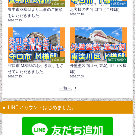
お知らせ
お客様の声
豊中市Ｏ様邸より工事のご依頼
お客様の声 守口市（Ｔ様邸）
2026.07.18
をいただきました。
2026.07.25
お知らせ
施工実績紹介
守口市 Ｍ様邸のお引き渡しをさ
外壁塗装 施工例 東淀川区（Ｋ様
せていただきました。
邸）
2026.07.15
2026.07.08
一覧へ
LINEアカウントはじめました。