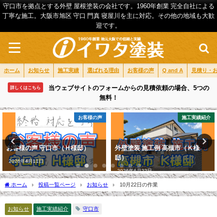
守口市を拠点とする外壁 屋根塗装の会社です。1960年創業 完全自社による
丁寧な施工。大阪市旭区 守口 門真 寝屋川を主に対応。その他の地域も大歓
迎です。
ホーム
お知らせ
施工実績
選ばれる理由
お客様の声
Q and A
見積り・
当ウェブサイトのフォームからの見積依頼の場合、5つの
詳しくはこちら
無料！
お客様の声
施工実績紹介
お客様の声 守口市（Ｈ様邸）
外壁塗装 施工例 高槻市（Ｋ様
邸）
2026年4月11日
2026年6月22日
ホーム
投稿一覧ページ
お知らせ
10月22日の作業
お知らせ
施工実績紹介
守口市