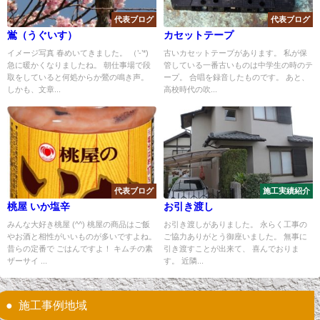
代表ブログ
代表ブログ
鴬（うぐいす）
カセットテープ
イメージ写真 春めいてきました。 （’-’*)
古いカセットテープがあります。 私が保
急に暖かくなりましたね。 朝仕事場で段
管している一番古いものは中学生の時のテ
取をしていると何処からか鶯の鳴き声。
ープ。 合唱を録音したものです。 あと、
しかも、文章...
高校時代の吹...
代表ブログ
施工実績紹介
桃屋 いか塩辛
お引き渡し
みんな大好き桃屋 (^^) 桃屋の商品はご飯
お引き渡しがありました。 永らく工事の
やお酒と相性がいいものが多いですよね。
ご協力ありがとう御座いました。 無事に
昔らの定番で ごはんですよ！ キムチの素
引き渡すことが出来て、 喜んでおりま
ザーサイ ...
す。 近隣...
施工事例地域