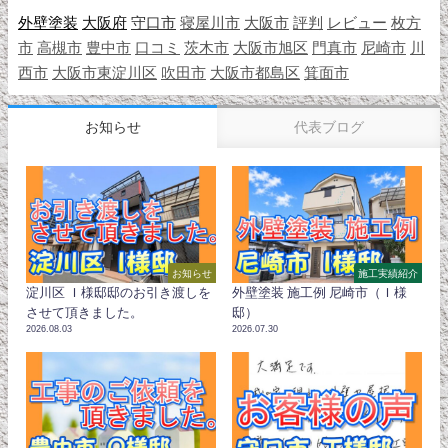
外壁塗装
大阪府
守口市
寝屋川市
大阪市
評判
レビュー
枚方
市
高槻市
豊中市
口コミ
茨木市
大阪市旭区
門真市
尼崎市
川
西市
大阪市東淀川区
吹田市
大阪市都島区
箕面市
お知らせ
代表ブログ
お知らせ
施工実績紹介
淀川区 Ｉ様邸邸のお引き渡しを
外壁塗装 施工例 尼崎市（Ｉ様
させて頂きました。
邸）
2026.08.03
2026.07.30