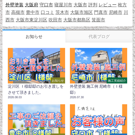
外壁塗装
大阪府
守口市
寝屋川市
大阪市
評判
レビュー
枚方
市
高槻市
豊中市
口コミ
茨木市
大阪市旭区
門真市
尼崎市
川
西市
大阪市東淀川区
吹田市
大阪市都島区
箕面市
お知らせ
代表ブログ
お知らせ
施工実績紹介
淀川区 Ｉ様邸邸のお引き渡しを
外壁塗装 施工例 尼崎市（Ｉ様
させて頂きました。
邸）
2026.08.03
2026.07.30