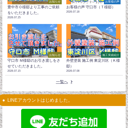
お知らせ
お客様の声
豊中市Ｏ様邸より工事のご依頼
お客様の声 守口市（Ｔ様邸）
2026.07.18
をいただきました。
2026.07.25
お知らせ
施工実績紹介
守口市 Ｍ様邸のお引き渡しをさ
外壁塗装 施工例 東淀川区（Ｋ様
せていただきました。
邸）
2026.07.15
2026.07.08
一覧へ
LINEアカウントはじめました。