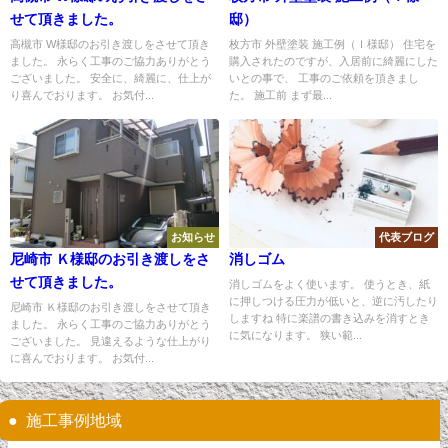
せて頂きました。
邸）
高槻市 W様邸のお引き渡しをさせて頂き
枚方市 外壁塗装 施工例（Ｉ様邸） 住宅を
ました。 永らく工事のご協力ありがとう
購入されたのですが、入居前に綺麗にした
ございました。 安全に、綺麗に、仕上が
いとの事で、 工事のご依頼を頂きまし
り喜んでおります。 お気付...
た。 施工前 まず最...
お知らせ
代表ブログ
尼崎市 Ｋ様邸のお引き渡しをさ
消しゴム
せて頂きました。
消しゴムをよく使います。 使うとき、紙
に押しつける圧力が低いと、逆に汚したり
尼崎市 Ｋ様邸のお引き渡しをさせて頂き
しますね 特に楽譜の書き込みを消すとき
ました。 永らく工事のご協力ありがとう
に気になります。 狭い範...
ございました。 見違えるような仕上がり
に喜んでおります。 お気付...
施工事例地域