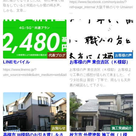
https://www.facebook.com/noriyasbs/?
取をしていると何処からか鶯の鳴き声。
ref=page_internal 大阪千林のりや Umanori
しかも、文章...
...
代表ブログ
お客様の声
LINEモバイル
お客様の声 東住吉区（Ｋ様邸）
https://www.linemo.jp/?
お客様の声 東住吉区（Ｋ様邸） お客様よ
utm_source=mobile&utm_medium=web&adid=l...
り工事のご感想が送られて来ました。 イ
ワタ社長は 親切・丁寧で、雨もりも天井
裏の確認もして下さり...
お知らせ
施工実績紹介
高槻市 W様邸のお引き渡しをさ
枚方市 外壁塗装 施工例（Ｉ様