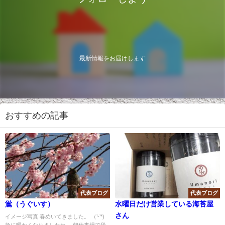
最新情報をお届けします
おすすめの記事
代表ブログ
代表ブログ
鴬（うぐいす）
水曜日だけ営業している海苔屋
さん
イメージ写真 春めいてきました。 （’-’*)
急に暖かくなりましたね。 朝仕事場で段