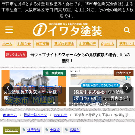
守口市を拠点とする外壁 屋根塗装の会社です。1960年創業 完全自社による
丁寧な施工。大阪市旭区 守口 門真 寝屋川を主に対応。その他の地域も大歓
迎です。
ホーム
お知らせ
施工実績
選ばれる理由
お客様の声
Q and A
見積り・
当ウェブサイトのフォームからの見積依頼の場合、5つの
詳しくはこちら
無料！
施工実績紹介
代表ブログ
外壁塗装 施工例 茨木市（Ｍ様
【発見❗】株式会社イワタ塗装
邸）
（守口市）の口コミ・評判は？3
分で分かる徹底レビュー！
2026年4月29日
2026年4月22日
ホーム
投稿一覧ページ
お知らせ
高槻市 Ｍ様邸より工事のご依頼を頂き
ました。
お知らせ
外壁塗装
大阪府
高槻市