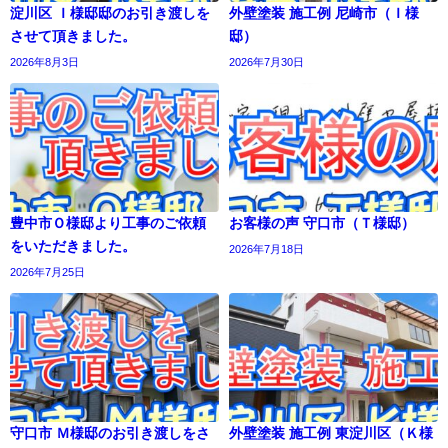
淀川区 Ｉ様邸邸のお引き渡しを
外壁塗装 施工例 尼崎市（Ｉ様
させて頂きました。
邸）
2026年8月3日
2026年7月30日
豊中市Ｏ様邸より工事のご依頼
お客様の声 守口市（Ｔ様邸）
をいただきました。
2026年7月18日
2026年7月25日
守口市 Ｍ様邸のお引き渡しをさ
外壁塗装 施工例 東淀川区（Ｋ様