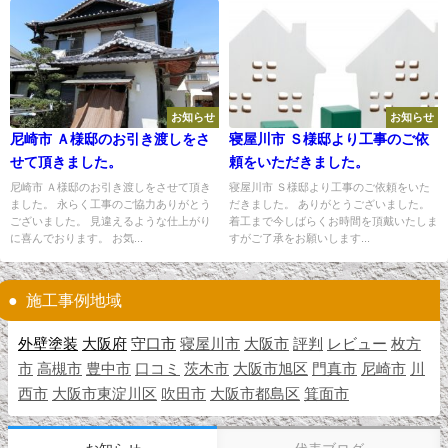
お知らせ
お知らせ
尼崎市 Ａ様邸のお引き渡しをさ
寝屋川市 Ｓ様邸より工事のご依
せて頂きました。
頼をいただきました。
尼崎市 Ａ様邸のお引き渡しをさせて頂き
寝屋川市 Ｓ様邸より工事のご依頼をいた
ました。 永らく工事のご協力ありがとう
だきました。 ありがとうございました。
ございました。 見違えるような仕上がり
着工まで今しばらくお時間を頂戴いたしま
に喜んでおります。 お気...
すがご了承をお願いします...
施工事例地域
外壁塗装
大阪府
守口市
寝屋川市
大阪市
評判
レビュー
枚方
市
高槻市
豊中市
口コミ
茨木市
大阪市旭区
門真市
尼崎市
川
西市
大阪市東淀川区
吹田市
大阪市都島区
箕面市