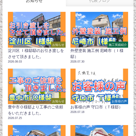
お知らせ
代表ブログ
お知らせ
施工実績紹介
淀川区 Ｉ様邸邸のお引き渡しを
外壁塗装 施工例 尼崎市（Ｉ様
させて頂きました。
邸）
2026.08.03
2026.07.30
お知らせ
お客様の声
豊中市Ｏ様邸より工事のご依頼
お客様の声 守口市（Ｔ様邸）
2026.07.18
をいただきました。
2026.07.25