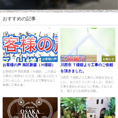
おすすめの記事
お客様の声
お知らせ
お客様の声 旭区新森（Ｈ様邸）
川西市 Ｔ様邸より工事のご依頼
を頂きました。
お客様の声 旭区新森（Ｈ様邸） この度は
工事のご依頼をいただき、誠にありがとう
川西市 Ｔ様邸より工事のご依頼を頂きま
ございました。 おかげさまで事故もなく
した。 ありがとうございました。 安全に
無事に工事を進...
工事を進められるように準備しておりま
す。 着工までお時間を頂戴...