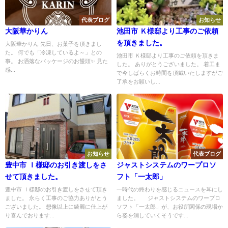
代表ブログ
お知らせ
大阪華かりん
池田市 Ｋ様邸より工事のご依頼
を頂きました。
大阪華かりん 先日、お菓子を頂きまし
た。 何でも「冷凍しているよ～」との
池田市 Ｋ様邸より工事のご依頼を頂きま
事。 お洒落なパッケージのお饅頭✨ 見た
した。 ありがとうございました。 着工ま
感...
で今しばらくお時間を頂戴いたしますがご
了承をお願いし...
お知らせ
代表ブログ
豊中市 Ｉ様邸のお引き渡しをさ
ジャストシステムのワープロソ
せて頂きました。
フト「一太郎」
豊中市 Ｉ様邸のお引き渡しをさせて頂き
一時代の終わりを感じるニュースを耳にし
ました。 永らく工事のご協力ありがとう
ました。 ジャストシステムのワープロ
ございました。 想像以上に綺麗に仕上が
ソフト「一太郎」が、お役所関係の現場か
り喜んでおります...
ら姿を消していくそうです...