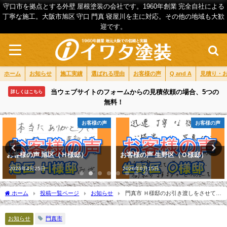
守口市を拠点とする外壁 屋根塗装の会社です。1960年創業 完全自社による
丁寧な施工。大阪市旭区 守口 門真 寝屋川を主に対応。その他の地域も大歓
迎です。
ホーム
お知らせ
施工実績
選ばれる理由
お客様の声
Q and A
見積り・
当ウェブサイトのフォームからの見積依頼の場合、5つの
詳しくはこちら
無料！
お客様の声
お客様の声
お客様の声 旭区（Ｈ様邸）
お客様の声 生野区（Ｏ様邸）
2026年4月25日
2026年6月15日
ホーム
投稿一覧ページ
お知らせ
門真市 Ｈ様邸のお引き渡しをさせて頂
きました。
お知らせ
門真市