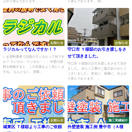
上がり喜んでおります。 ...
り喜んでおります。 雨...
お知らせ
お知らせ
ラジカルってなんですか！？
守口市 Ｙ様邸のお引き渡しをさ
せて頂きました。
いま塗料業界で話題のラジカルって何です
か？ ラジカル・ラジカル・・・ 外壁の塗
守口市 Ｙ様邸のお引き渡しをさせて頂き
料を検索すると、この言葉をよく耳にしま
ました。 永らく工事のご協力ありがとう
すね。 なんとなく、塗膜...
ございました。 安全に、綺麗に、仕上が
り喜んでおります。 ...
お知らせ
施工実績紹介
城東区 Ｔ様邸より工事のご依頼
外壁塗装 施工例 豊中市（Ａ様