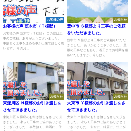
お客様の声
お知らせ
お客様の声 茨木市（Ｔ様邸）
豊中市 Ｓ様邸より工事のご依頼
をいただきました。
お客様の声 茨木市（Ｔ様邸） この度は工
事のご依頼、ありがとうございました。
豊中市 Ｓ様邸より工事のご依頼をいただ
事故無く工事を進める事が出来て嬉しく思
きました。 ありがとうございました。 屋
います。 そのお...
根の工事などもあり、着工までお時間を頂
戴いたしますが、今しばら...
お知らせ
お知らせ
東淀川区 Ｎ様邸のお引き渡しを
大東市 Ｙ様邸のお引き渡しをさ
させて頂きました。
せて頂きました。
東淀川区 Ｎ様邸のお引き渡しをさせて頂
大東市 Ｙ様邸のお引き渡しをさせて頂き
きました。 永らく工事のご協力ありがと
ました。 永らく工事のご協力ありがとう
うございました。 事故無く、綺麗に、仕
ございました。 安全に、綺麗に、仕上が