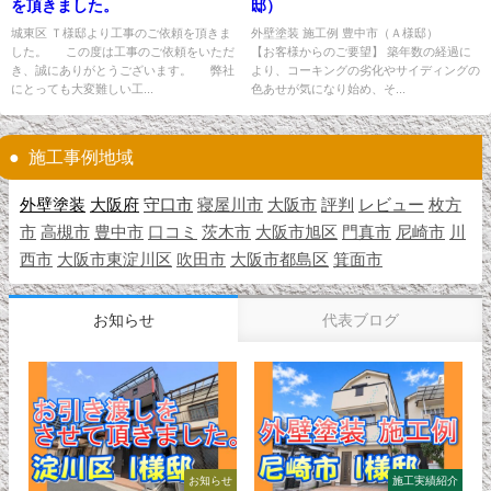
を頂きました。
邸）
城東区 Ｔ様邸より工事のご依頼を頂きま
外壁塗装 施工例 豊中市（Ａ様邸）
した。 この度は工事のご依頼をいただ
【お客様からのご要望】 築年数の経過に
き、誠にありがとうございます。 弊社
より、コーキングの劣化やサイディングの
にとっても大変難しい工...
色あせが気になり始め、そ...
施工事例地域
外壁塗装
大阪府
守口市
寝屋川市
大阪市
評判
レビュー
枚方
市
高槻市
豊中市
口コミ
茨木市
大阪市旭区
門真市
尼崎市
川
西市
大阪市東淀川区
吹田市
大阪市都島区
箕面市
お知らせ
代表ブログ
お知らせ
施工実績紹介