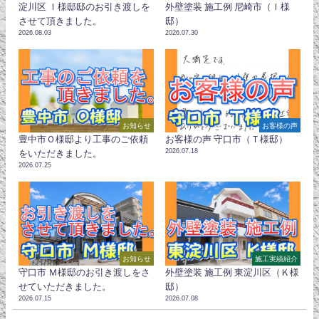
淀川区 Ｉ様邸邸のお引き渡しを
外壁塗装 施工例 尼崎市（Ｉ様
させて頂きました。
邸）
2026.08.03
2026.07.30
お知らせ
お客様の声
豊中市Ｏ様邸より工事のご依頼
お客様の声 守口市（Ｔ様邸）
2026.07.18
をいただきました。
2026.07.25
お知らせ
施工実績紹介
守口市 Ｍ様邸のお引き渡しをさ
外壁塗装 施工例 東淀川区（Ｋ様
せていただきました。
邸）
2026.07.15
2026.07.08