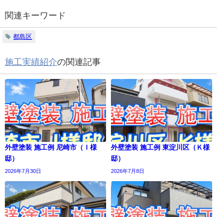
関連キーワード
都島区
施工実績紹介
の関連記事
外壁塗装 施工例 尼崎市（Ｉ様
外壁塗装 施工例 東淀川区（Ｋ様
邸）
邸）
2026年7月30日
2026年7月8日