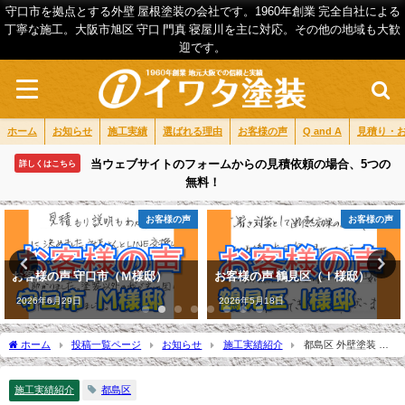
守口市を拠点とする外壁 屋根塗装の会社です。1960年創業 完全自社による
丁寧な施工。大阪市旭区 守口 門真 寝屋川を主に対応。その他の地域も大歓
迎です。
ホーム
お知らせ
施工実績
選ばれる理由
お客様の声
Q and A
見積り・
当ウェブサイトのフォームからの見積依頼の場合、5つの
詳しくはこちら
無料！
お客様の声
施工実績紹介
お客様の声 鶴見区（Ｉ様邸）
外壁塗装 施工例 東淀川区（Ｙ様
邸）
2026年5月18日
2026年5月12日
ホーム
投稿一覧ページ
お知らせ
施工実績紹介
都島区 外壁塗装 施
工例（Ｙ様邸）
施工実績紹介
都島区