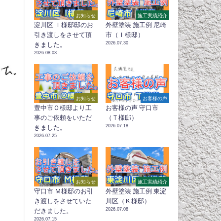
お知らせ
施工実績紹介
淀川区 Ｉ様邸邸のお
外壁塗装 施工例 尼崎
引き渡しをさせて頂
市（Ｉ様邸）
2026.07.30
きました。
2026.08.03
お知らせ
お客様の声
豊中市Ｏ様邸より工
お客様の声 守口市
事のご依頼をいただ
（Ｔ様邸）
2026.07.18
きました。
2026.07.25
お知らせ
施工実績紹介
守口市 Ｍ様邸のお引
外壁塗装 施工例 東淀
き渡しをさせていた
川区（Ｋ様邸）
2026.07.08
だきました。
2026.07.15