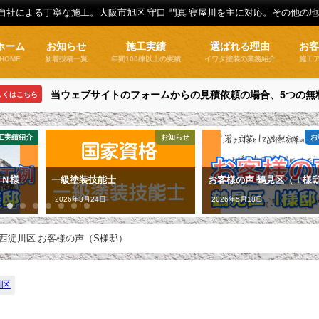
全自社による丁寧な施工。大阪市旭区 守口 門真 寝屋川を主に対応。その他の
ホーム
お知らせ
施工実績
選ばれる理由
お
HOME
新着投稿一覧
年間100棟以上の実績
イワタ塗装の業務紹介
施工
当ウェブサイトのフォームからの見積依頼の場合、5つの無
しくはこちら
工実績紹介
お知らせ
お
（Ｎ様
一級塗装技能士
お客様の声 鶴見区（Ｉ様
2026年3月24日
2026年5月18日
西淀川区 お客様の声（S様邸）
川区
）