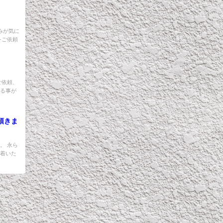
みが気に
をご依頼
ご依頼、
める事が
頂きま
。 永ら
ち着いた