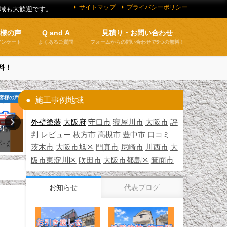
サイトマップ
プライバシーポリシー
地域も大歓迎です。
客様の声
Q and A
見積り・お問い合わせ
アンケート
よくあるご質問
フォームからの問い合わせで5つの無料！
料！
客様の声
施工実績紹介
施工事例地域
外壁塗装
大阪府
守口市
寝屋川市
大阪市
評
邸）
外壁塗装 施工例 守口市（Ｉ様
建設業許可
判
レビュー
枚方市
高槻市
豊中市
口コミ
邸）
2026年4月7日
茨木市
大阪市旭区
門真市
尼崎市
川西市
大
2026年3月22日
阪市東淀川区
吹田市
大阪市都島区
箕面市
お知らせ
代表ブログ