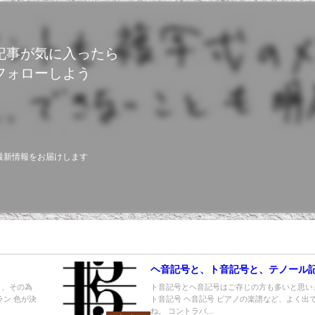
記事が気に入ったら
フォローしよう
最新情報をお届けします
ヘ音記号と、ト音記号と、テノール
く、その為
ト音記号とヘ音記号はご存じの方も多いと思い
ラン 色が決
ト音記号 ヘ音記号 ピアノの楽譜など、よく出
ね。 コントラバ...