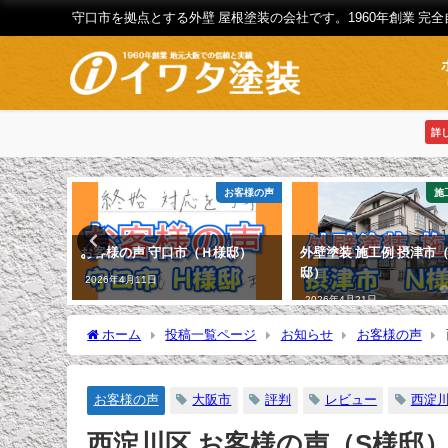
守口市を拠点とする外壁 屋根塗装の会社です。1960年創業 完
詳
お客様の声
お客様の声
施
邸）
お客様の声 守口市（Ｈ様邸）
外壁塗装 施工例 摂津市
邸）
2026年4月11日
2026年4月21日
ホーム
投稿一覧ページ
お知らせ
お客様の声
お客様の声
大阪市
評判
レビュー
西淀
西淀川区 お客様の声（S様邸