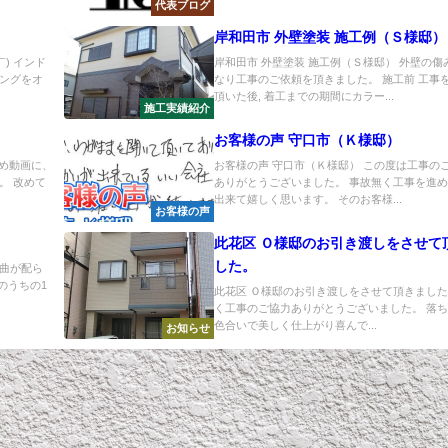
代表ブログ
岸和田市 外壁塗装 施工例（Ｓ様邸）
) インド
岸和田市 外壁塗装 施工例（Ｓ様邸） 外壁の傷
ングをオ
なり工事のご依頼を頂きました。 施工前 工事
頂いた後, 着工までの期間にカラー...
施工実績紹介
お客様の声 守口市（Ｋ様邸）
勧め動画に、
お客様の声 守口市（Ｋ様邸） この度は工事の
。 改めて
ありがとうございました。 事故無く工事を進
出来て嬉しく思います。 そのお客様...
お客様の声
此花区 Ｏ様邸のお引き渡しをさせて
した。
曲が配ら
のうちの1
此花区 Ｏ様邸のお引き渡しをさせて頂きました
く工事のご協力ありがとうございました。 落
色合いで美しく仕上がり喜んで...
お知らせ