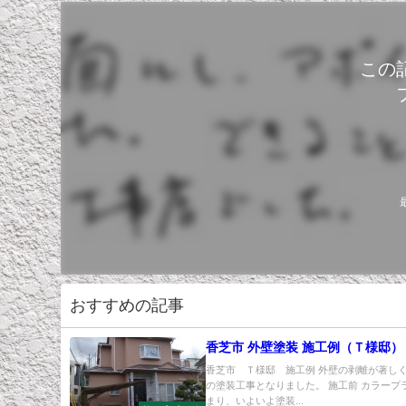
この
おすすめの記事
香芝市 外壁塗装 施工例（Ｔ様邸）
香芝市 Ｔ様邸 施工例 外壁の剥離が著し
の塗装工事となりました。 施工前 カラープ
まり、いよいよ塗装...