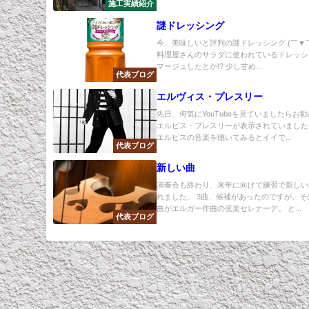
施工実績紹介
謎ドレッシング
今、美味しいと評判の謎ドレッシング (￣▼￣
料理屋さんのサラダに使われているドレッシ
マージュしたとか!? 少し甘め...
代表ブログ
エルヴィス・プレスリー
先日、何気にYouTubeを見ていましたらお
エルビス・プレスリーが表示されていました
エルビスの音楽を聴いてみるとイイで...
代表ブログ
新しい曲
演奏会も終わり、来年に向けて練習で新しい
れました。 3曲、候補があったのですが、そ
曲がエルガー作曲の弦楽セレナーデ。 と...
代表ブログ