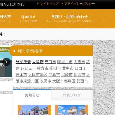
サイトマップ
プライバシーポリシー
地域も大歓迎です。
客様の声
Q and A
見積り・お問い合わせ
アンケート
よくあるご質問
フォームからの問い合わせで5つの無料！
料！
お知らせ
施工実績紹介
施工
施工事例地域
外壁塗装
大阪府
守口市
寝屋川市
大阪市
評
日更
外壁塗装 施工例 摂津市（Ｎ様
外壁塗装 施工例 東淀川区
判
レビュー
枚方市
高槻市
豊中市
口コミ
邸）
邸）
茨木市
大阪市旭区
門真市
尼崎市
川西市
大
2026年4月21日
2026年7月8日
阪市東淀川区
吹田市
大阪市都島区
箕面市
お知らせ
代表ブログ