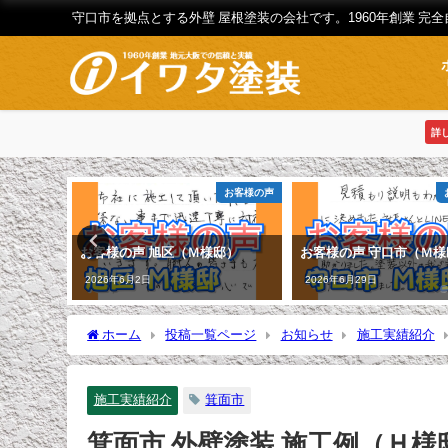
守口市を拠点とする外壁 屋根塗装の会社です。1960年創業 完
詳
お客様の声
お客様の声
様邸）
お客様の声 旭区（Ｍ様邸）
お客様の声 守口市（Ｍ様
2026年6月2日
2026年6月29日
ホーム
投稿一覧ページ
お知らせ
施工実績紹介
施工実績紹介
箕面市
箕面市 外壁塗装 施工例（Ｈ様