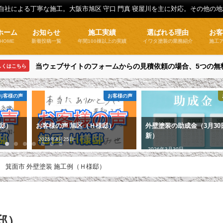
全自社による丁寧な施工。大阪市旭区 守口 門真 寝屋川を主に対応。その他の
ホーム
お知らせ
施工実績
選ばれる理由
お
HOME
新着投稿一覧
年間100棟以上の実績
イワタ塗装の業務紹介
施工
当ウェブサイトのフォームからの見積依頼の場合、5つの無
しくはこちら
お客様の声
お客様の声
邸）
お客様の声 旭区（Ｈ様邸）
外壁塗装の助成金（3月30
新）
2026年4月25日
2026年3月30日
箕面市 外壁塗装 施工例（Ｈ様邸）
邸）