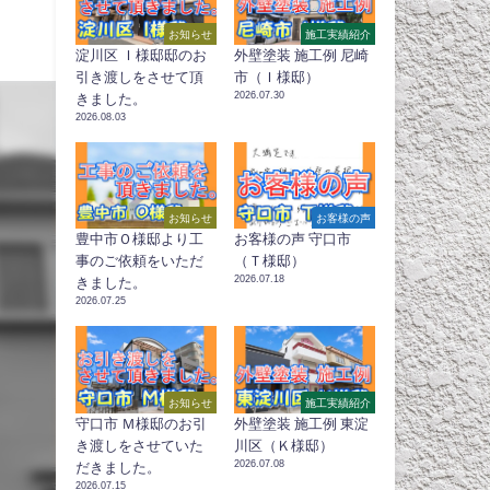
お知らせ
施工実績紹介
淀川区 Ｉ様邸邸のお
外壁塗装 施工例 尼崎
引き渡しをさせて頂
市（Ｉ様邸）
2026.07.30
きました。
2026.08.03
お知らせ
お客様の声
豊中市Ｏ様邸より工
お客様の声 守口市
事のご依頼をいただ
（Ｔ様邸）
2026.07.18
きました。
2026.07.25
お知らせ
施工実績紹介
守口市 Ｍ様邸のお引
外壁塗装 施工例 東淀
き渡しをさせていた
川区（Ｋ様邸）
2026.07.08
だきました。
2026.07.15