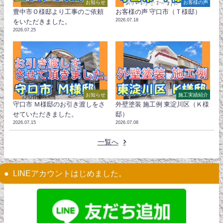
お知らせ
お客様の声
豊中市Ｏ様邸より工事のご依頼
お客様の声 守口市（Ｔ様邸）
2026.07.18
をいただきました。
2026.07.25
お知らせ
施工実績紹介
守口市 Ｍ様邸のお引き渡しをさ
外壁塗装 施工例 東淀川区（Ｋ様
せていただきました。
邸）
2026.07.15
2026.07.08
一覧へ
LINEアカウントはじめました。