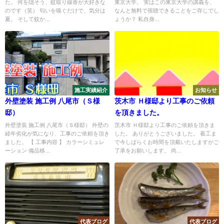
た。 何を隠そう、蚊取り線香が大好きな
東京大学。 実はこの東京大学の講義を、
のです（笑） 匂いを嗅ぐだけで、気分は
なんと無料で視聴できることをご存じでし
夏。 そして蚊か...
ょうか？ 私自身...
施工実績紹介
お知らせ
外壁塗装 施工例 八尾市（Ｓ様
茨木市 Ｈ様邸より工事のご依頼
邸）
を頂きました。
外壁塗装 施工例 八尾市（Ｓ様邸） 外壁の
茨木市 Ｈ様邸より工事のご依頼を頂きま
経年劣化が気になり、工事のご依頼を頂き
した。 ありがとうございました。 着工ま
ました。 【 工事内容 】 カラーシミュレ
で今しばらくお時間を頂戴いたしますがご
ーション 備品移...
了承をお願いします。 尚...
代表ブログ
代表ブログ