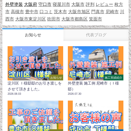
外壁塗装
大阪府
守口市
寝屋川市
大阪市
評判
レビュー
枚方
市
高槻市
豊中市
口コミ
茨木市
大阪市旭区
門真市
尼崎市
川
西市
大阪市東淀川区
吹田市
大阪市都島区
箕面市
お知らせ
代表ブログ
お知らせ
施工実績紹介
淀川区 Ｉ様邸邸のお引き渡しを
外壁塗装 施工例 尼崎市（Ｉ様
させて頂きました。
邸）
2026.08.03
2026.07.30