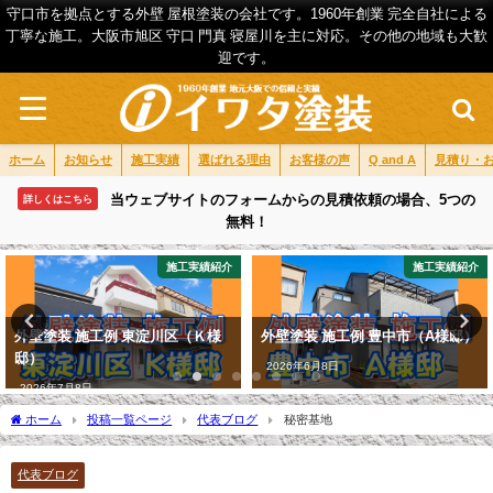
守口市を拠点とする外壁 屋根塗装の会社です。1960年創業 完全自社による
丁寧な施工。大阪市旭区 守口 門真 寝屋川を主に対応。その他の地域も大歓
迎です。
ホーム
お知らせ
施工実績
選ばれる理由
お客様の声
Q and A
見積り・
当ウェブサイトのフォームからの見積依頼の場合、5つの
詳しくはこちら
無料！
施工実績紹介
施工実績紹介
外壁塗装 施工例 東淀川区（Ｋ様
外壁塗装 施工例 豊中市（A様邸）
邸）
2026年6月8日
2026年7月8日
ホーム
投稿一覧ページ
代表ブログ
秘密基地
代表ブログ