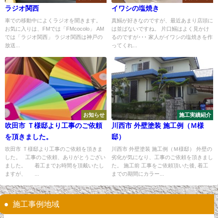
ラジオ関西
イワシの塩焼き
車での移動中によくラジオを聞きます。
真鰯が好きなのですが、最近あまり店頭に
お気に入りは、FMでは「FMcocolo」 AM
は並ばないですね。 片口鰯はよく見かけ
では「ラジオ関西」 ラジオ関西は神戸の
るのですが･･･ 家人がイワシの塩焼きを作
放送...
ってくれ...
お知らせ
施工実績紹介
吹田市 Ｔ様邸より工事のご依頼
川西市 外壁塗装 施工例（Ｍ様
を頂きました。
邸）
吹田市 Ｔ様邸より工事のご依頼を頂きま
川西市 外壁塗装 施工例（Ｍ様邸） 外壁の
した。 工事のご依頼、ありがとうござい
劣化が気になり、工事のご依頼を頂きまし
ました。 着工までお時間を頂戴いたし
た。 施工前 工事をご依頼頂いた後, 着工
ますが、 ...
までの期間にカラー...
施工事例地域