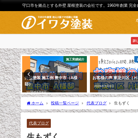
守口市を拠点とする外壁 屋根塗装の会社です。1960年創業 完
詳
お知らせ
施工実績紹介
外壁塗装 施工例 豊中市（A様
お客様の声 東淀川区（
邸）
2026年5月6日
2026年6月8日
ホーム
投稿一覧ページ
代表ブログ
生もずく
代表ブログ
生もずく