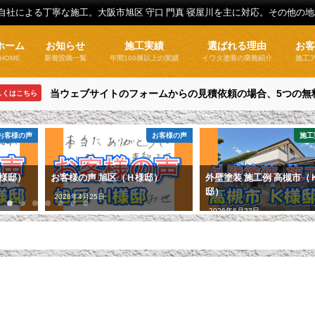
全自社による丁寧な施工。大阪市旭区 守口 門真 寝屋川を主に対応。その他の
ホーム
お知らせ
施工実績
選ばれる理由
お
HOME
新着投稿一覧
年間100棟以上の実績
イワタ塗装の業務紹介
施工
当ウェブサイトのフォームからの見積依頼の場合、5つの無
しくはこちら
お客様の声
お客様の声
施工
Ｈ様邸）
お客様の声 旭区（Ｈ様邸）
外壁塗装 施工例 高槻市（
邸）
2026年4月25日
2026年6月22日