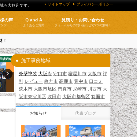
サイトマップ
プライバシーポリシー
地域も大歓迎です。
客様の声
Q and A
見積り・お問い合わせ
アンケート
よくあるご質問
フォームからの問い合わせで5つの無料！
料！
実績紹介
施工実績紹介
施工事例地域
外壁塗装
大阪府
守口市
寝屋川市
大阪市
評
Ｋ様
外壁塗装 施工例 東淀川区（Ｙ様
外壁塗装の助成金（3月30
判
レビュー
枚方市
高槻市
豊中市
口コミ
邸）
新）
茨木市
大阪市旭区
門真市
尼崎市
川西市
大
2026年5月12日
2026年3月30日
阪市東淀川区
吹田市
大阪市都島区
箕面市
お知らせ
代表ブログ