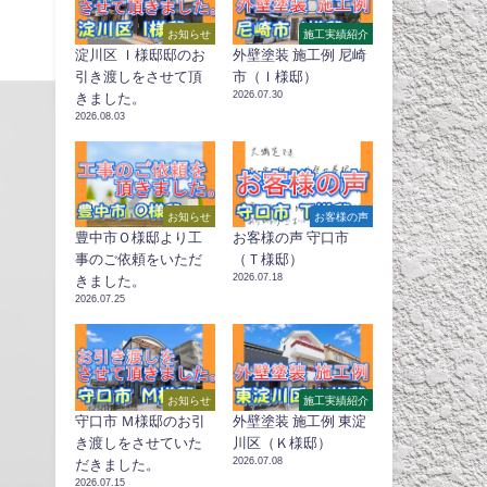
お知らせ
施工実績紹介
淀川区 Ｉ様邸邸のお
外壁塗装 施工例 尼崎
引き渡しをさせて頂
市（Ｉ様邸）
2026.07.30
きました。
2026.08.03
お知らせ
お客様の声
豊中市Ｏ様邸より工
お客様の声 守口市
事のご依頼をいただ
（Ｔ様邸）
2026.07.18
きました。
2026.07.25
お知らせ
施工実績紹介
守口市 Ｍ様邸のお引
外壁塗装 施工例 東淀
き渡しをさせていた
川区（Ｋ様邸）
2026.07.08
だきました。
2026.07.15