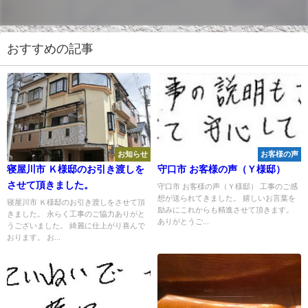
おすすめの記事
お知らせ
お客様の声
寝屋川市 Ｋ様邸のお引き渡しを
守口市 お客様の声（Ｙ様邸）
させて頂きました。
守口市 お客様の声（Ｙ様邸） 工事のご感
想が送られてきました。 嬉しいお言葉を
寝屋川市 Ｋ様邸のお引き渡しをさせて頂
励みにこれからも精進させて頂きます。
きました。 永らく工事のご協力ありがと
ありがとうご...
うございました。 綺麗に仕上がり喜んで
おります。 お...