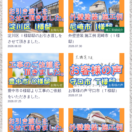
お知らせ
施工実績紹介
淀川区 Ｉ様邸邸のお引き渡しを
外壁塗装 施工例 尼崎市（Ｉ様
させて頂きました。
邸）
2026.08.03
2026.07.30
お知らせ
お客様の声
豊中市Ｏ様邸より工事のご依頼
お客様の声 守口市（Ｔ様邸）
2026.07.18
をいただきました。
2026.07.25