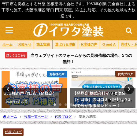
守口市を拠点とする外壁 屋根塗装の会社です。1960年創業 完全自社による
丁寧な施工。大阪市旭区 守口 門真 寝屋川を主に対応。その他の地域も大歓
迎です。
ホーム
お知らせ
施工実績
選ばれる理由
お客様の声
Q and A
見積り・
当ウェブサイトのフォームからの見積依頼の場合、5つの
詳しくはこちら
無料！
お客様の声
代表ブログ
お客様の声 守口市（Ｍ様邸）
【発見❗】株式会社イワタ塗装
（守口市）の口コミ・評判は？3
2026年6月29日
分で分かる徹底レビュー！
2026年4月22日
ホーム
投稿一覧ページ
代表ブログ
楽器の退院
代表ブログ