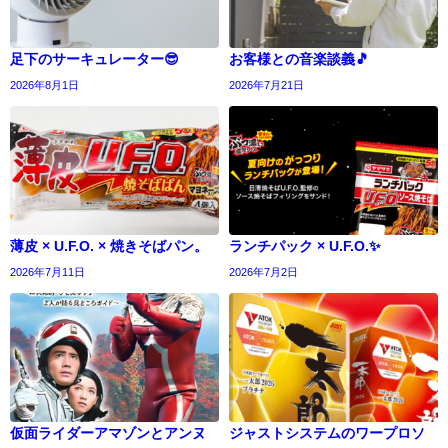
足下のサーキュレーター😎
お客様との音楽談義🎵
2026年8月1日
2026年7月21日
薄皮 × U.F.O. × 焼きそばパン。
ランチパック × U.F.O.✨
2026年7月11日
2026年7月2日
仮面ライダーアマゾンとアンヌ
ジャストシステムのワープロソ