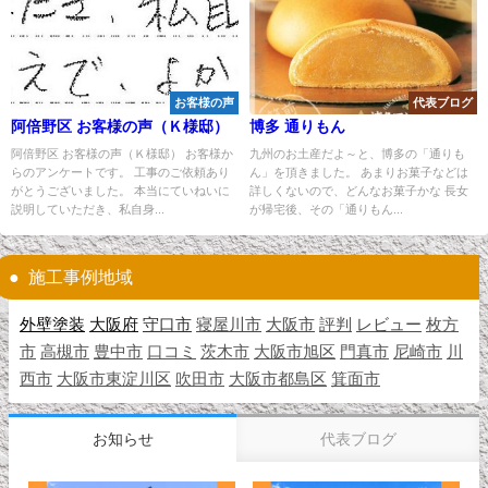
お客様の声
代表ブログ
阿倍野区 お客様の声（Ｋ様邸）
博多 通りもん
阿倍野区 お客様の声（Ｋ様邸） お客様か
九州のお土産だよ～と、博多の「通りも
らのアンケートです。 工事のご依頼あり
ん」を頂きました。 あまりお菓子などは
がとうございました。 本当にていねいに
詳しくないので、どんなお菓子かな 長女
説明していただき、私自身...
が帰宅後、その「通りもん...
施工事例地域
外壁塗装
大阪府
守口市
寝屋川市
大阪市
評判
レビュー
枚方
市
高槻市
豊中市
口コミ
茨木市
大阪市旭区
門真市
尼崎市
川
西市
大阪市東淀川区
吹田市
大阪市都島区
箕面市
お知らせ
代表ブログ