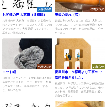
お客様の声
代表ブログ
お客様の声 大東市（Ｓ様邸）
表板の割れ（涙）
お客様の声 大東市（Ｓ様邸） お客様から
表板に割れが入りました（涙） 大切にし
のアンケートです。 みなさん 大変 ていね
ていたのに～。 大体は空気が乾燥する冬
いで 好感が持て 大変 満足しています。
場に多いのですが、 何故か真夏に！ 心当
工事のご依頼あり...
たりは...
代表ブログ
お知らせ
ニット帽
寝屋川市 Ｍ様邸より工事のご
依頼を頂きました。
超短髪（スキンヘッド）愛好家には冬場の
必需品があります。 ニット帽です。 想像
寝屋川市 Ｍ様邸より工事のご依頼を頂き
してみて下さい。 冬場半袖で外出する
ました。 ありがとうございました。 モル
と、寒いのを通...
タル補修、外壁塗装、玄関扉塗装と 盛り
沢山な工事と...