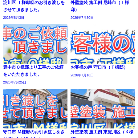
淀川区 Ｉ様邸邸のお引き渡しを
外壁塗装 施工例 尼崎市（Ｉ様
させて頂きました。
邸）
2026年8月3日
2026年7月30日
豊中市Ｏ様邸より工事のご依頼
お客様の声 守口市（Ｔ様邸）
をいただきました。
2026年7月18日
2026年7月25日
守口市 Ｍ様邸のお引き渡しをさ
外壁塗装 施工例 東淀川区（Ｋ様