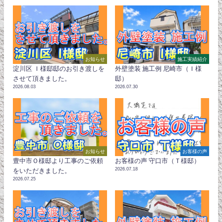
お知らせ
施工実績紹介
淀川区 Ｉ様邸邸のお引き渡しを
外壁塗装 施工例 尼崎市（Ｉ様
させて頂きました。
邸）
2026.08.03
2026.07.30
お知らせ
お客様の声
豊中市Ｏ様邸より工事のご依頼
お客様の声 守口市（Ｔ様邸）
2026.07.18
をいただきました。
2026.07.25