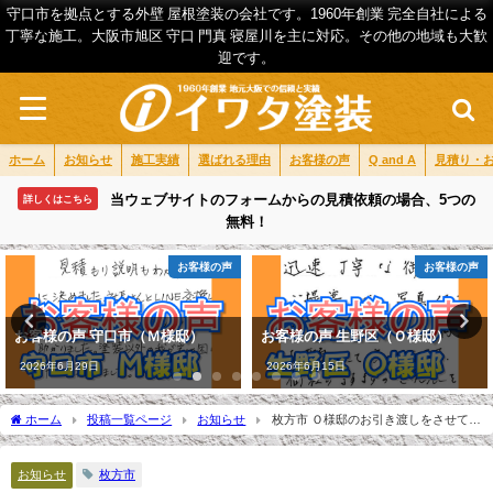
守口市を拠点とする外壁 屋根塗装の会社です。1960年創業 完全自社による
丁寧な施工。大阪市旭区 守口 門真 寝屋川を主に対応。その他の地域も大歓
迎です。
ホーム
お知らせ
施工実績
選ばれる理由
お客様の声
Q and A
見積り・
当ウェブサイトのフォームからの見積依頼の場合、5つの
詳しくはこちら
無料！
お客様の声
お客様の声
お客様の声 守口市（Ｍ様邸）
お客様の声 生野区（Ｏ様邸）
2026年6月29日
2026年6月15日
ホーム
投稿一覧ページ
お知らせ
枚方市 Ｏ様邸のお引き渡しをさせて頂
きました。
お知らせ
枚方市