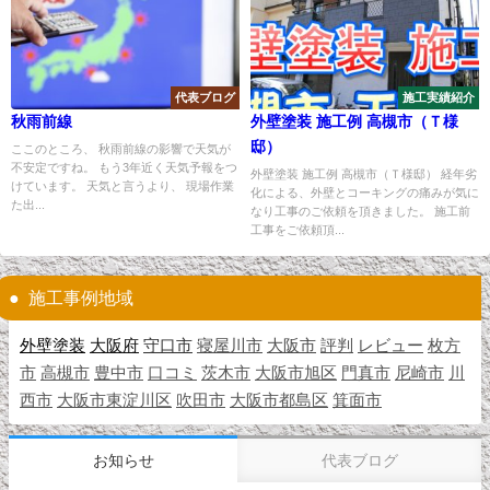
代表ブログ
施工実績紹介
秋雨前線
外壁塗装 施工例 高槻市（Ｔ様
邸）
ここのところ、 秋雨前線の影響で天気が
不安定ですね。 もう3年近く天気予報をつ
外壁塗装 施工例 高槻市（Ｔ様邸） 経年劣
けています。 天気と言うより、 現場作業
化による、外壁とコーキングの痛みが気に
た出...
なり工事のご依頼を頂きました。 施工前
工事をご依頼頂...
施工事例地域
外壁塗装
大阪府
守口市
寝屋川市
大阪市
評判
レビュー
枚方
市
高槻市
豊中市
口コミ
茨木市
大阪市旭区
門真市
尼崎市
川
西市
大阪市東淀川区
吹田市
大阪市都島区
箕面市
お知らせ
代表ブログ