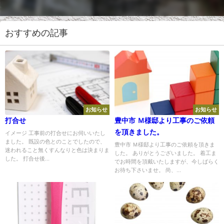
おすすめの記事
お知らせ
お知らせ
打合せ
豊中市 Ｍ様邸より工事のご依頼
を頂きました。
イメージ 工事前の打合せにお伺いいたし
ました。 既設の色とのことでしたので、
豊中市 Ｍ様邸より工事のご依頼を頂きま
迷われること無くすんなりと色は決まりま
した。 ありがとうございました。 着工ま
した。 打合せ後...
でお時間を頂戴いたしますが、今しばらく
お待ち下さいませ。 尚、...