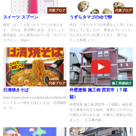
代表ブログ
代表ブログ
スイーツ スプーン
うずらタマゴのゆで卵
最近、お～！と思ったスプーンがありま
先日、うずらタマゴの水煮をよく頂くとお
す。 それは、新潟県にある「さんしょう
伝えしていましたが、 最近はフレッシュ
株式会社」から発売されている「スイーツ
のうずらタマゴを買ってきて、 茹でる、
スプーン」 https:/...
という料理（？）...
代表ブログ
施工実績紹介
日清焼きそば
外壁塗装 施工例 西宮市（Ｔ様
邸）
https://www.nissin.com/jp/products/items/8466
インスタント焼きそばといえば、日清製粉
外壁塗装 施工例 西宮市（Ｔ様邸） 経年劣
の「U....
化で退色が目立ち始め、各所にコケやカビ
の発生が見られた為、工事のご依頼を頂き
ました。 【 工事内容...