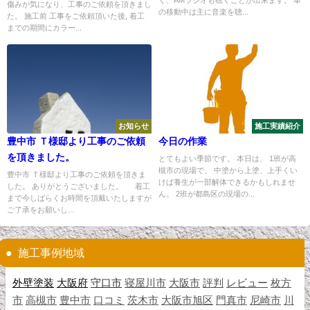
く、AMラジオも聴くことが出来ます。 車
傷みが気になり、工事のご依頼を頂きまし
の移動中は主に音楽を聴...
た。 施工前 工事をご依頼頂いた後, 着工
までの期間にカラー...
お知らせ
施工実績紹介
豊中市 Ｔ様邸より工事のご依頼
今日の作業
を頂きました。
とてもよい季節です。 本日は、 1班が高
槻市の現場で、 中塗から上塗、上手くい
豊中市 Ｔ様邸より工事のご依頼を頂きま
けば養生が一部解体できるかもしれませ
した。 ありがとうございました。 着工
ん。 2班が都島区の現場の...
まで今しばらくお時間を頂戴いたしますが
ご了承をお願いし...
施工事例地域
外壁塗装
大阪府
守口市
寝屋川市
大阪市
評判
レビュー
枚方
市
高槻市
豊中市
口コミ
茨木市
大阪市旭区
門真市
尼崎市
川