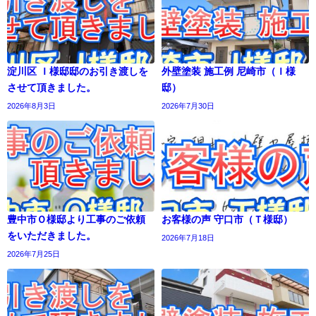
淀川区 Ｉ様邸邸のお引き渡しを
外壁塗装 施工例 尼崎市（Ｉ様
させて頂きました。
邸）
2026年8月3日
2026年7月30日
豊中市Ｏ様邸より工事のご依頼
お客様の声 守口市（Ｔ様邸）
をいただきました。
2026年7月18日
2026年7月25日