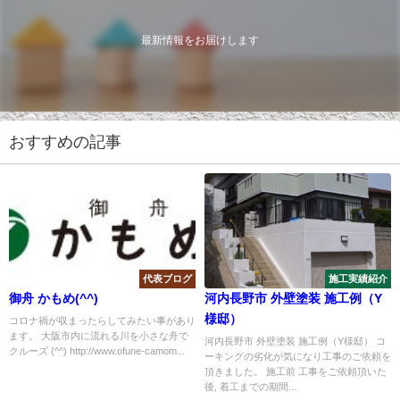
最新情報をお届けします
おすすめの記事
代表ブログ
施工実績紹介
御舟 かもめ(^^)
河内長野市 外壁塗装 施工例（Y
様邸）
コロナ禍が収まったらしてみたい事があり
ます。 大阪市内に流れる川を小さな舟で
河内長野市 外壁塗装 施工例（Y様邸） コ
クルーズ (^^) http://www.ofune-camom...
ーキングの劣化が気になり工事のご依頼を
頂きました。 施工前 工事をご依頼頂いた
後, 着工までの期間...