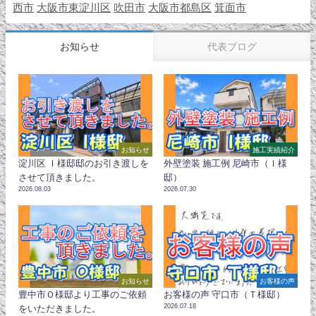
西市
大阪市東淀川区
吹田市
大阪市都島区
箕面市
お知らせ
代表ブログ
お知らせ
施工実績紹介
淀川区 Ｉ様邸邸のお引き渡しを
外壁塗装 施工例 尼崎市（Ｉ様
させて頂きました。
邸）
2026.08.03
2026.07.30
お知らせ
お客様の声
豊中市Ｏ様邸より工事のご依頼
お客様の声 守口市（Ｔ様邸）
2026.07.18
をいただきました。