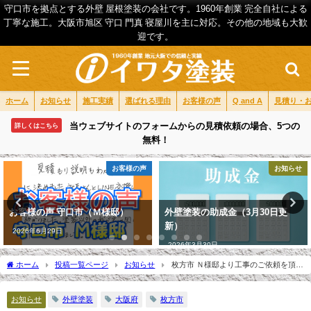
守口市を拠点とする外壁 屋根塗装の会社です。1960年創業 完全自社による
丁寧な施工。大阪市旭区 守口 門真 寝屋川を主に対応。その他の地域も大歓
迎です。
ホーム
お知らせ
施工実績
選ばれる理由
お客様の声
Q and A
見積り・
当ウェブサイトのフォームからの見積依頼の場合、5つの
詳しくはこちら
無料！
お客様の声
お知らせ
お客様の声 守口市（Ｍ様邸）
外壁塗装の助成金（3月30日更
新）
2026年6月29日
2026年3月30日
ホーム
投稿一覧ページ
お知らせ
枚方市 Ｎ様邸より工事のご依頼を頂き
ました。
お知らせ
外壁塗装
大阪府
枚方市