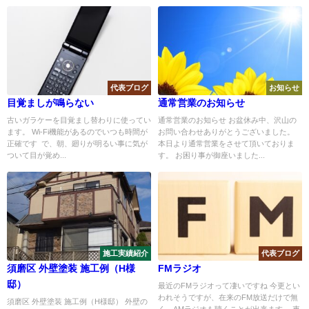
代表ブログ
お知らせ
目覚ましが鳴らない
通常営業のお知らせ
古いガラケーを目覚まし替わりに使ってい
通常営業のお知らせ お盆休み中、沢山の
ます。 Wi-Fi機能があるのでいつも時間が
お問い合わせありがとうございました。
正確です で、朝、廻りが明るい事に気が
本日より通常営業をさせて頂いておりま
ついて目が覚め...
す。 お困り事が御座いました...
施工実績紹介
代表ブログ
須磨区 外壁塗装 施工例（H様
FMラジオ
邸）
最近のFMラジオって凄いですね 今更とい
われそうですが、在来のFM放送だけで無
須磨区 外壁塗装 施工例（H様邸） 外壁の