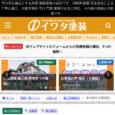
守口市を拠点とする外壁 屋根塗装の会社です。1960年創業 完全自社による
丁寧な施工。大阪市旭区 守口 門真 寝屋川を主に対応。その他の地域も大歓
迎です。
ホーム
お知らせ
施工実績
選ばれる理由
お客様の声
Q and A
見積り・
当ウェブサイトのフォームからの見積依頼の場合、5つの
詳しくはこちら
無料！
お客様の声
施工実績紹介
お客様の声 旭区（Ｈ様邸）
外壁塗装 施工例 東淀川区（Ｙ様
邸）
2026年4月25日
2026年5月12日
ホーム
投稿一覧ページ
お知らせ
施工実績紹介
東大阪市 外壁塗装
施工例（D様邸）
施工実績紹介
大阪府
東大阪市