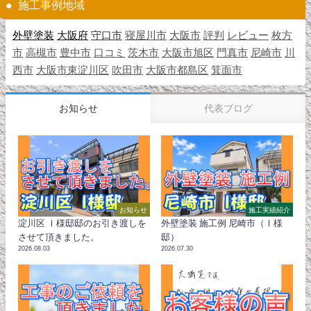
施工事例地域
外壁塗装
大阪府
守口市
寝屋川市
大阪市
評判
レビュー
枚方
市
高槻市
豊中市
口コミ
茨木市
大阪市旭区
門真市
尼崎市
川
西市
大阪市東淀川区
吹田市
大阪市都島区
箕面市
お知らせ
代表ブログ
お知らせ
施工実績紹介
淀川区 Ｉ様邸邸のお引き渡しを
外壁塗装 施工例 尼崎市（Ｉ様
させて頂きました。
邸）
2026.08.03
2026.07.30