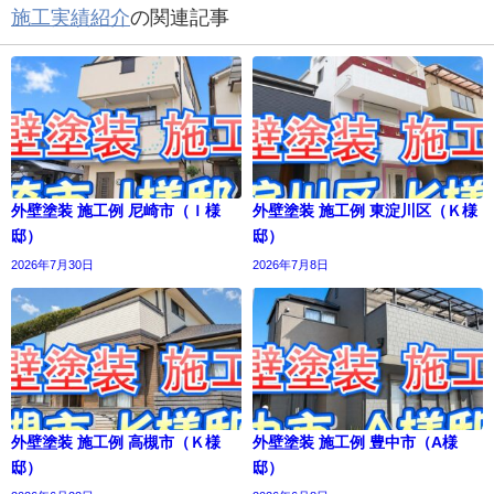
施工実績紹介
の関連記事
外壁塗装 施工例 尼崎市（Ｉ様
外壁塗装 施工例 東淀川区（Ｋ様
邸）
邸）
2026年7月30日
2026年7月8日
外壁塗装 施工例 高槻市（Ｋ様
外壁塗装 施工例 豊中市（A様
邸）
邸）