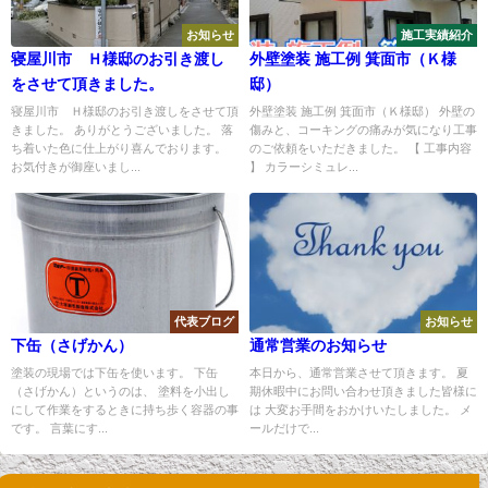
お知らせ
施工実績紹介
寝屋川市 Ｈ様邸のお引き渡し
外壁塗装 施工例 箕面市（Ｋ様
をさせて頂きました。
邸）
寝屋川市 Ｈ様邸のお引き渡しをさせて頂
外壁塗装 施工例 箕面市（Ｋ様邸） 外壁の
きました。 ありがとうございました。 落
傷みと、コーキングの痛みが気になり工事
ち着いた色に仕上がり喜んでおります。
のご依頼をいただきました。 【 工事内容
お気付きが御座いまし...
】 カラーシミュレ...
代表ブログ
お知らせ
下缶（さげかん）
通常営業のお知らせ
塗装の現場では下缶を使います。 下缶
本日から、通常営業させて頂きます。 夏
（さげかん）というのは、 塗料を小出し
期休暇中にお問い合わせ頂きました皆様に
にして作業をするときに持ち歩く容器の事
は 大変お手間をおかけいたしました。 メ
です。 言葉にす...
ールだけで...