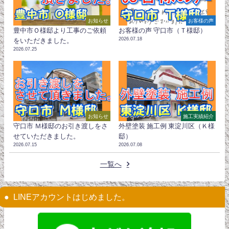
お知らせ
お客様の声
豊中市Ｏ様邸より工事のご依頼
お客様の声 守口市（Ｔ様邸）
2026.07.18
をいただきました。
2026.07.25
お知らせ
施工実績紹介
守口市 Ｍ様邸のお引き渡しをさ
外壁塗装 施工例 東淀川区（Ｋ様
せていただきました。
邸）
2026.07.15
2026.07.08
一覧へ
LINEアカウントはじめました。