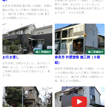
お客様の声 茨木市（Ｔ様邸） この度は工
事のご依頼、ありがとうございました。
吹田市 外壁塗装 施工例（Ｋ様邸） 外壁の
事故無く工事を進める事が出来て安心して
傷みが気になり工事のご依頼を頂きまし
おります。 そちらのお客...
た。 施工前 工事をご依頼頂いた後, 着工
までの期間にカラーシ...
施工実績紹介
施工実績紹介
お引き渡し
奈良市 外壁塗装 施工例（Ｓ様
邸）
お引き渡しが終わりました。 ありがとう
御座いました。 とても楽しいお客様で、
奈良市 外壁塗装 施工例（Ｓ様邸） コーキ
ご夫婦の会話につられて気がつくと、 私
ングの痛みが気になり工事のご依頼をいた
まで笑...
だきました。 施工前 工事をご依頼頂いた
後、着工までの期間に...