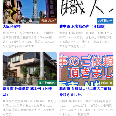
代表ブログ
お客様の声
大阪弁変換
豊中市 お客様の声（Ｈ様邸）
面白いサイトを見つけました。 外国語の
豊中市 お客様の声（Ｈ様邸） お客様から
文章を日本語に変換できる「Google翻
のアンケートです。 さわやかで好感の持
訳」って便利ですよね。 英語ならなんと
てる職人さんで、安心して頼めました。
なく意味もわかるのです...
率直なご感想ありが...
施工実績紹介
お知らせ
奈良市 外壁塗装 施工例（Ｎ様
箕面市 Ｎ様邸より工事のご依頼
邸）
を頂きました。
奈良市 外壁塗装 施工例（Ｎ様邸） 色あせ
箕面市 Ｎ様邸より工事のご依頼を頂きま
が気になり工事することになりました。
した。 このたびは、お打合せのお時間
施工前 工事の準備が出来たところで色決
をたっぷりと頂き、本当にありがとうござ
めです。...
いました。 数ある業...