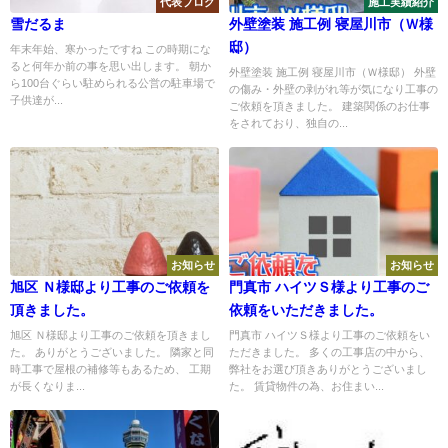
代表ブログ
施工実績紹介
雪だるま
外壁塗装 施工例 寝屋川市（Ｗ様
邸）
年末年始、寒かったですね この時期にな
ると何年か前の事を思い出します。 朝か
外壁塗装 施工例 寝屋川市（Ｗ様邸） 外壁
ら100台ぐらい駐められる公営の駐車場で
の傷み・外壁の剥がれ等が気になり工事の
子供達が...
ご依頼を頂きました。 建築関係のお仕事
をされており、独自の...
お知らせ
お知らせ
旭区 Ｎ様邸より工事のご依頼を
門真市 ハイツＳ様より工事のご
頂きました。
依頼をいただきました。
旭区 Ｎ様邸より工事のご依頼を頂きまし
門真市 ハイツＳ様より工事のご依頼をい
た。 ありがとうございました。 隣家と同
ただきました。 多くの工事店の中から、
時工事で屋根の補修等もあるため、 工期
弊社をお選び頂きありがとうございまし
が長くなりま...
た。 賃貸物件の為、お住まい...