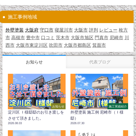
施工事例地域
外壁塗装
大阪府
守口市
寝屋川市
大阪市
評判
レビュー
枚方
市
高槻市
豊中市
口コミ
茨木市
大阪市旭区
門真市
尼崎市
川
西市
大阪市東淀川区
吹田市
大阪市都島区
箕面市
お知らせ
代表ブログ
お知らせ
施工実績紹介
淀川区 Ｉ様邸邸のお引き渡しを
外壁塗装 施工例 尼崎市（Ｉ様
させて頂きました。
邸）
2026.08.03
2026.07.30