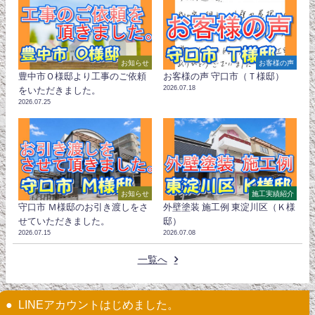
お知らせ
お客様の声
豊中市Ｏ様邸より工事のご依頼
お客様の声 守口市（Ｔ様邸）
2026.07.18
をいただきました。
2026.07.25
お知らせ
施工実績紹介
守口市 Ｍ様邸のお引き渡しをさ
外壁塗装 施工例 東淀川区（Ｋ様
せていただきました。
邸）
2026.07.15
2026.07.08
一覧へ
LINEアカウントはじめました。