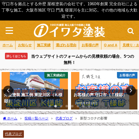
守口市を拠点とする外壁 屋根塗装の会社です。1960年創業 完全自社による
丁寧な施工。大阪市旭区 守口 門真 寝屋川を主に対応。その他の地域も大歓
迎です。
ホーム
お知らせ
施工実績
選ばれる理由
お客様の声
Q and A
見積り・
当ウェブサイトのフォームからの見積依頼の場合、5つの
詳しくはこちら
無料！
施工実績紹介
お客様の声
外壁塗装 施工例 東淀川区（Ｋ様
お客様の声 守口市（Ｔ様邸）
邸）
2026年7月18日
2026年7月8日
ホーム
投稿一覧ページ
代表ブログ
新型コロナの影響
代表ブログ