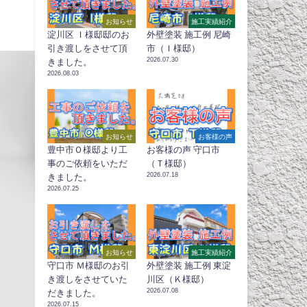
お知らせ
施工実績紹介
淀川区 Ｉ様邸邸のお
外壁塗装 施工例 尼崎
引き渡しをさせて頂
市（Ｉ様邸）
2026.07.30
きました。
2026.08.03
お知らせ
お客様の声
豊中市Ｏ様邸より工
お客様の声 守口市
事のご依頼をいただ
（Ｔ様邸）
2026.07.18
きました。
2026.07.25
お知らせ
施工実績紹介
守口市 Ｍ様邸のお引
外壁塗装 施工例 東淀
き渡しをさせていた
川区（Ｋ様邸）
2026.07.08
だきました。
2026.07.15