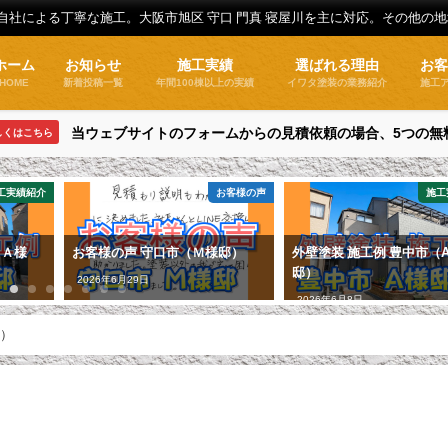
全自社による丁寧な施工。大阪市旭区 守口 門真 寝屋川を主に対応。その他の
ホーム
お知らせ
施工実績
選ばれる理由
お
HOME
新着投稿一覧
年間100棟以上の実績
イワタ塗装の業務紹介
施工
当ウェブサイトのフォームからの見積依頼の場合、5つの無
しくはこちら
工実績紹介
お客様の声
施工
（Ａ様
お客様の声 守口市（Ｍ様邸）
外壁塗装 施工例 豊中市（
邸）
2026年6月29日
2026年6月8日
）