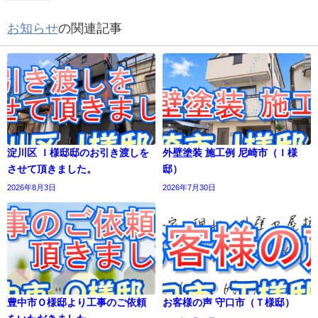
お知らせ
の関連記事
淀川区 Ｉ様邸邸のお引き渡しを
外壁塗装 施工例 尼崎市（Ｉ様
させて頂きました。
邸）
2026年8月3日
2026年7月30日
豊中市Ｏ様邸より工事のご依頼
お客様の声 守口市（Ｔ様邸）