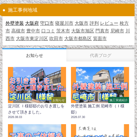
施工事例地域
外壁塗装
大阪府
守口市
寝屋川市
大阪市
評判
レビュー
枚方
市
高槻市
豊中市
口コミ
茨木市
大阪市旭区
門真市
尼崎市
川
西市
大阪市東淀川区
吹田市
大阪市都島区
箕面市
お知らせ
代表ブログ
お知らせ
施工実績紹介
淀川区 Ｉ様邸邸のお引き渡しを
外壁塗装 施工例 尼崎市（Ｉ様
させて頂きました。
邸）
2026.08.03
2026.07.30