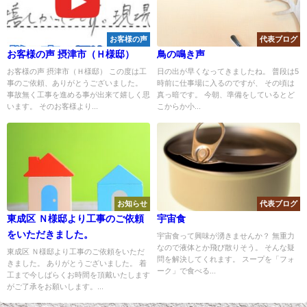
お客様の声
代表ブログ
お客様の声 摂津市（Ｈ様邸）
鳥の鳴き声
お客様の声 摂津市（Ｈ様邸） この度は工
日の出が早くなってきましたね。 普段は5
事のご依頼、ありがとうございました。
時前に仕事場に入るのですが、 その頃は
事故無く工事を進める事が出来て嬉しく思
真っ暗です。 今朝、準備をしているとど
います。 そのお客様より...
こからか小...
お知らせ
代表ブログ
東成区 Ｎ様邸より工事のご依頼
宇宙食
をいただきました。
宇宙食って興味が湧きませんか？ 無重力
なので液体とか飛び散りそう。 そんな疑
東成区 Ｎ様邸より工事のご依頼をいただ
問を解決してくれます。 スープを「フォ
きました。 ありがとうございました。 着
ーク」で食べる...
工まで今しばらくお時間を頂戴いたします
がご了承をお願いします。...