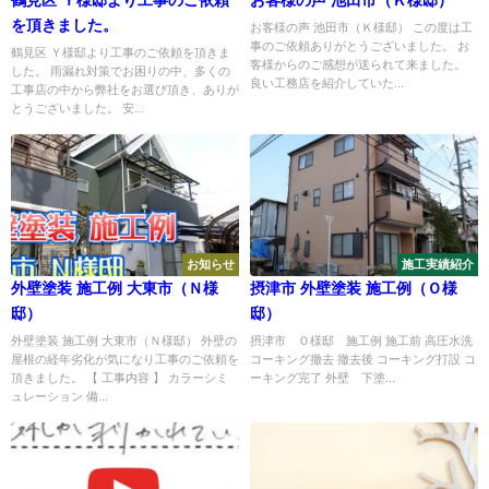
鶴見区 Ｙ様邸より工事のご依頼
お客様の声 池田市（Ｋ様邸）
を頂きました。
お客様の声 池田市（Ｋ様邸） この度は工
事のご依頼ありがとうございました。 お
鶴見区 Ｙ様邸より工事のご依頼を頂きま
客様からのご感想が送られて来ました。
した。 雨漏れ対策でお困りの中、多くの
良い工務店を紹介していた...
工事店の中から弊社をお選び頂き、ありが
とうございました。 安...
お知らせ
施工実績紹介
外壁塗装 施工例 大東市（Ｎ様
摂津市 外壁塗装 施工例（Ｏ様
邸）
邸）
外壁塗装 施工例 大東市（Ｎ様邸） 外壁の
摂津市 Ｏ様邸 施工例 施工前 高圧水洗
屋根の経年劣化が気になり工事のご依頼を
コーキング撤去 撤去後 コーキング打設 コ
頂きました。 【 工事内容 】 カラーシミ
ーキング完了 外壁 下塗...
ュレーション 備...