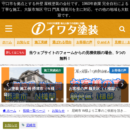
守口市を拠点とする外壁 屋根塗装の会社です。1960年創業 完全自社による
丁寧な施工。大阪市旭区 守口 門真 寝屋川を主に対応。その他の地域も大歓
迎です。
ホーム
お知らせ
施工実績
選ばれる理由
お客様の声
Q and A
見積り・
当ウェブサイトのフォームからの見積依頼の場合、5つの
詳しくはこちら
無料！
施工実績紹介
お客様の声
外壁塗装 施工例 摂津市（Ｎ様
お客様の声 鶴見区（Ｉ様邸）
邸）
2026年5月18日
2026年4月21日
ホーム
投稿一覧ページ
お知らせ
尼崎市 W様より工事のご依頼を頂きま
した。
お知らせ
尼崎市