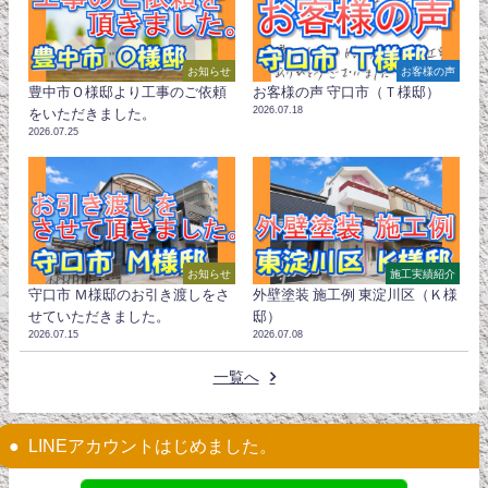
お知らせ
お客様の声
豊中市Ｏ様邸より工事のご依頼
お客様の声 守口市（Ｔ様邸）
2026.07.18
をいただきました。
2026.07.25
お知らせ
施工実績紹介
守口市 Ｍ様邸のお引き渡しをさ
外壁塗装 施工例 東淀川区（Ｋ様
せていただきました。
邸）
2026.07.15
2026.07.08
一覧へ
LINEアカウントはじめました。