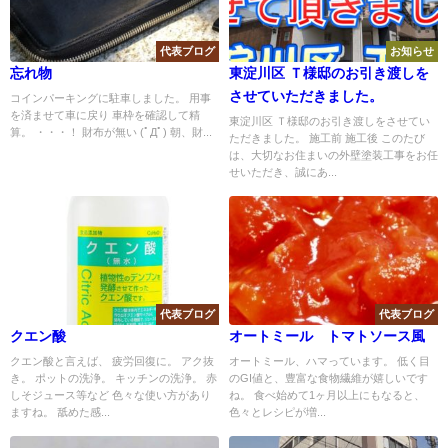
代表ブログ
お知らせ
忘れ物
東淀川区 Ｔ様邸のお引き渡しを
させていただきました。
コインパーキングに駐車しました。 用事
を済ませて車に戻り 車枠を確認して精
東淀川区 Ｔ様邸のお引き渡しをさせてい
算。 ・・・！ 財布が無い (ﾟДﾟ) 朝、財...
ただきました。 施工前 施工後 このたび
は、大切なお住まいの外壁塗装工事をお任
せいただき、誠にあ...
代表ブログ
代表ブログ
クエン酸
オートミール トマトソース風
クエン酸と言えば、 疲労回復に。 アク抜
オートミール、ハマっています。 低く目
き。 ポットの洗浄。 キッチンの洗浄。 赤
のGI値と、豊富な食物繊維が嬉しいです
しそジュース等など 色々な使い方があり
ね。 食べ始めて1ヶ月以上にもなると、
ますね。 舐めた感...
色々とレシピが増...