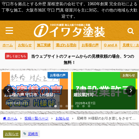
守口市を拠点とする外壁 屋根塗装の会社です。1960年創業 完全自社による
丁寧な施工。大阪市旭区 守口 門真 寝屋川を主に対応。その他の地域も大歓
迎です。
ホーム
お知らせ
施工実績
選ばれる理由
お客様の声
Q and A
見積り・
当ウェブサイトのフォームからの見積依頼の場合、5つの
詳しくはこちら
無料！
お客様の声
お知らせ
お客様の声 守口市（Ｈ様邸）
建設業許可
2026年4月11日
2026年4月7日
ホーム
投稿一覧ページ
お知らせ
尼崎市 Ｈ様邸のお引き渡しをさせて頂
きました。
お知らせ
尼崎市