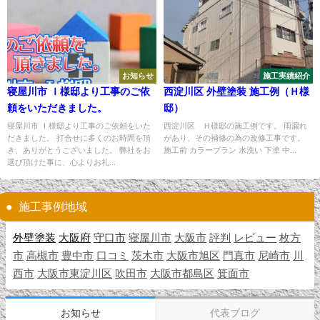
お知らせ
施工実績紹介
寝屋川市 Ｉ様邸より工事のご依
西淀川区 外壁塗装 施工例（Ｈ様
頼をいただきました。
邸）
寝屋川市 Ｉ様邸より工事のご依頼をいた
西淀川区 Ｈ様邸の施工例です。 雨漏れ
だきました。 打合せに多くのお時間を頂
があり、その補修の為の改修工事です。
き、ありがとうございました。 弊社をお
施工前 カラープラン 水洗い 下塗 中...
選び頂けた事に、心よりお礼...
施工事例地域
外壁塗装
大阪府
守口市
寝屋川市
大阪市
評判
レビュー
枚方
市
高槻市
豊中市
口コミ
茨木市
大阪市旭区
門真市
尼崎市
川
西市
大阪市東淀川区
吹田市
大阪市都島区
箕面市
お知らせ
代表ブログ