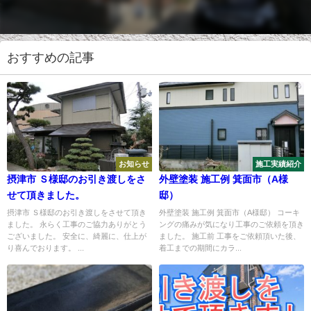
おすすめの記事
お知らせ
施工実績紹介
摂津市 Ｓ様邸のお引き渡しをさ
外壁塗装 施工例 箕面市（A様
せて頂きました。
邸）
摂津市 Ｓ様邸のお引き渡しをさせて頂き
外壁塗装 施工例 箕面市（A様邸） コーキ
ました。 永らく工事のご協力ありがとう
ングの痛みが気になり工事のご依頼を頂き
ございました。 安全に、綺麗に、仕上が
ました。 施工前 工事をご依頼頂いた後、
り喜んでおります。 ...
着工までの期間にカラ...