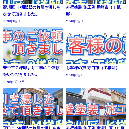
淀川区 Ｉ様邸邸のお引き渡しを
外壁塗装 施工例 尼崎市（Ｉ様
させて頂きました。
邸）
2026年8月3日
2026年7月30日
豊中市Ｏ様邸より工事のご依頼
お客様の声 守口市（Ｔ様邸）
をいただきました。
2026年7月18日
2026年7月25日
守口市 Ｍ様邸のお引き渡しをさ
外壁塗装 施工例 東淀川区（Ｋ様