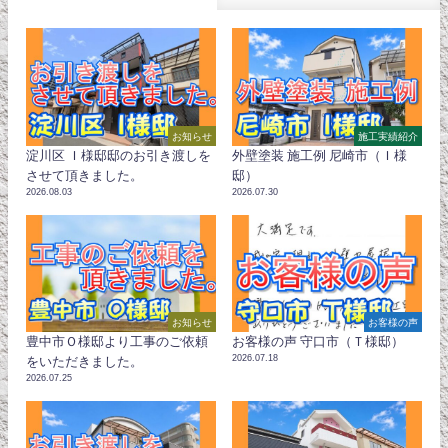
お知らせ
施工実績紹介
淀川区 Ｉ様邸邸のお引き渡しを
外壁塗装 施工例 尼崎市（Ｉ様
させて頂きました。
邸）
2026.08.03
2026.07.30
お知らせ
お客様の声
豊中市Ｏ様邸より工事のご依頼
お客様の声 守口市（Ｔ様邸）
2026.07.18
をいただきました。
2026.07.25