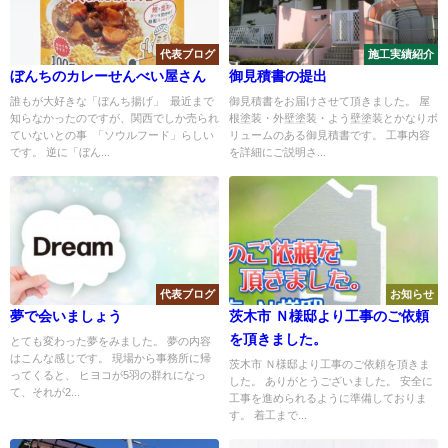
代表ブログ
施工実績紹介
ぼんちのカレーせんべい屋さん
御見積書の提出
誰もが大好きな「ぼんち揚げ」 最近まで
御見積書をお届けさせて頂きました。 屋
知らなかったのですが、関西でしか売られ
根塗装・外壁塗装・よう壁塗装とかなりボ
ていないとの事 「ソウルフード」らしい
リュームのある御見積書です。 工事内容
です。 逆に「ぼん...
を詳細にご説明さ...
代表ブログ
お知らせ
夢で会いましょう
茨木市 Ｎ様邸より工事のご依頼
を頂きました。
とても変わった夢をみました。 夢の内容
はこんな感じです。 現場から事務所に帰
茨木市 Ｎ様邸より工事のご依頼を頂きま
ってくると、 ヒヨコが5羽の群れになっ
した。 ありがとうございました。 安全に
て、それが2...
工事を進められるように準備しておりま
す。 着工まで...