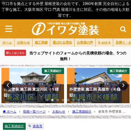
守口市を拠点とする外壁 屋根塗装の会社です。1960年創業 完全自社による
丁寧な施工。大阪市旭区 守口 門真 寝屋川を主に対応。その他の地域も大歓
迎です。
ホーム
お知らせ
施工実績
選ばれる理由
お客様の声
Q and A
見積り・
当ウェブサイトのフォームからの見積依頼の場合、5つの
詳しくはこちら
無料！
施工実績紹介
施工実績紹介
東淀川区（Ｙ様
外壁塗装 施工例 高槻市（Ｋ様
お客様の声 旭区（
邸）
2026年4月25日
2026年6月22日
ホーム
投稿一覧ページ
お知らせ
施工実績紹介
奈良市 外壁塗装 施
工例（Ｍ様邸）
施工実績紹介
奈良市