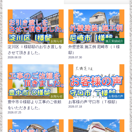
お知らせ
施工実績紹介
淀川区 Ｉ様邸邸のお引き渡しを
外壁塗装 施工例 尼崎市（Ｉ様
させて頂きました。
邸）
2026.08.03
2026.07.30
お知らせ
お客様の声
豊中市Ｏ様邸より工事のご依頼
お客様の声 守口市（Ｔ様邸）
2026.07.18
をいただきました。
2026.07.25