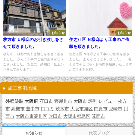
お知らせ
お知らせ
枚方市 Ｕ様邸のお引き渡しをさ
住之江区 Ｎ様邸より工事のご依
せて頂きました。
頼を頂きました。
枚方市 Ｕ様邸のお引き渡しをさせて頂き
住之江区 Ｎ様邸より工事のご依頼を頂き
ました。 永らく工事のご協力ありがとう
ました。 ありがとうございました。 着
ございました。 安全に、綺麗に、仕上が
工まで今しばらくお時間を頂戴いたします
り喜んでおります。 ...
がご了承をお願い...
施工事例地域
外壁塗装
大阪府
守口市
寝屋川市
大阪市
評判
レビュー
枚方
市
高槻市
豊中市
口コミ
茨木市
大阪市旭区
門真市
尼崎市
川
西市
大阪市東淀川区
吹田市
大阪市都島区
箕面市
お知らせ
代表ブログ