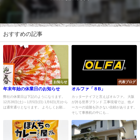
おすすめの記事
お知らせ
代表ブログ
年末年始の休業日のお知らせ
オルファ「８B」
弊社の休業日は下記のようになります。
カッターナイフと言えばオルファ。 大阪
12月28日(土)～1月5日(日) 1月6日(月)から
が誇る世界ブランド 工事現場では、他メ
は通常通りとなります。 よろしくお願...
ーカーの追随を許さない信頼があります。
そして事務机の中にも...