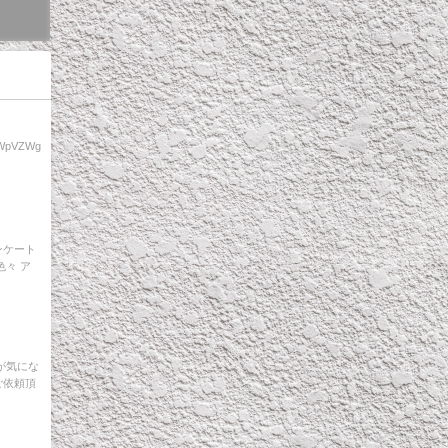
8WpVZWg
ンケート
色々 ア
が気にな
ご依頼頂