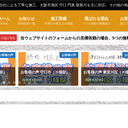
全自社による丁寧な施工。大阪市旭区 守口 門真 寝屋川を主に対応。その他の
ホーム
お知らせ
施工実績
選ばれる理由
お
HOME
新着投稿一覧
年間100棟以上の実績
イワタ塗装の業務紹介
施工
当ウェブサイトのフォームからの見積依頼の場合、5つの無
しくはこちら
お客様の声
お客様の声
お
邸）
お客様の声 守口市（Ｈ様邸）
お客様の声 東淀川区（Ｈ
2026年4月11日
2026年5月6日