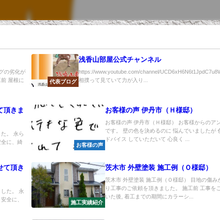
浅香山部屋公式チャンネル
ングの劣化が
https://www.youtube.com/channel/UCD6xH6N6t1JpdC7u
前 屋根に
相撲って見ていて力が入り...
代表ブログ
て頂きま
お客様の声 伊丹市（Ｈ様邸）
お客様の声 伊丹市（Ｈ様邸） お客様からのア
です。 壁の色を決めるのに 悩んでいましたが 
た。 永ら
ドバイス していただいて 心良く ...
安全に、綺
お客様の声
せて頂き
茨木市 外壁塗装 施工例（Ｏ様邸）
茨木市 外壁塗装 施工例（Ｏ様邸） 目地の傷み
り工事のご依頼を頂きました。 施工前 工事を
した。 永
いた後, 着工までの期間にカラーシ...
 安全に、
施工実績紹介