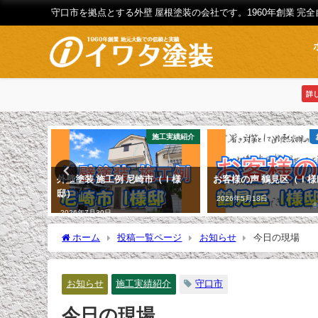
守口市を拠点とする外壁 屋根塗装の会社です。1960年創業 完
詳
お知らせ
施工実績紹介
外壁塗装 施工例 尼崎市（Ｉ様
お客様の声 鶴見区（Ｉ様
邸）
2026年5月18日
2026年7月30日
ホーム
投稿一覧ページ
お知らせ
今日の現場
お知らせ
施工実績紹介
守口市
今日の現場