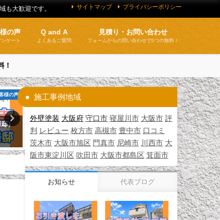
サイトマップ
プライバシーポリシー
地域も大歓迎です。
客様の声
Q and A
見積り・お問い合わせ
アンケート
よくあるご質問
フォームからの問い合わせで5つの無料！
料！
客様の声
施工実績紹介
施工事例地域
外壁塗装
大阪府
守口市
寝屋川市
大阪市
評
様邸）
外壁塗装 施工例 摂津市（Ｎ様
建設業許可
判
レビュー
枚方市
高槻市
豊中市
口コミ
邸）
2026年4月7日
茨木市
大阪市旭区
門真市
尼崎市
川西市
大
2026年4月21日
阪市東淀川区
吹田市
大阪市都島区
箕面市
お知らせ
代表ブログ