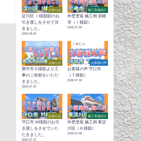
お知らせ
施工実績紹介
淀川区 Ｉ様邸邸のお
外壁塗装 施工例 尼崎
引き渡しをさせて頂
市（Ｉ様邸）
2026.07.30
きました。
2026.08.03
お知らせ
お客様の声
豊中市Ｏ様邸より工
お客様の声 守口市
事のご依頼をいただ
（Ｔ様邸）
2026.07.18
きました。
2026.07.25
お知らせ
施工実績紹介
守口市 Ｍ様邸のお引
外壁塗装 施工例 東淀
き渡しをさせていた
川区（Ｋ様邸）
2026.07.08
だきました。
2026.07.15